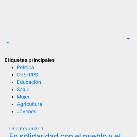
Saltar
al
contenido
Etiquetas principales
Política
CES-RPS
Educación
Salud
Mujer
Agricultura
Jóvenes
Uncategorized
En solidaridad con el pueblo y el