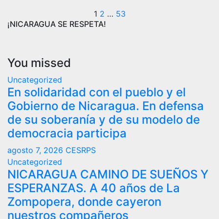
Paginación
1
2
…
53
¡NICARAGUA SE RESPETA!
de
entradas
You missed
Uncategorized
En solidaridad con el pueblo y el
Gobierno de Nicaragua. En defensa
de su soberanía y de su modelo de
democracia participa
agosto 7, 2026
CESRPS
Uncategorized
NICARAGUA CAMINO DE SUEÑOS Y
ESPERANZAS. A 40 años de La
Zompopera, donde cayeron
nuestros compañeros