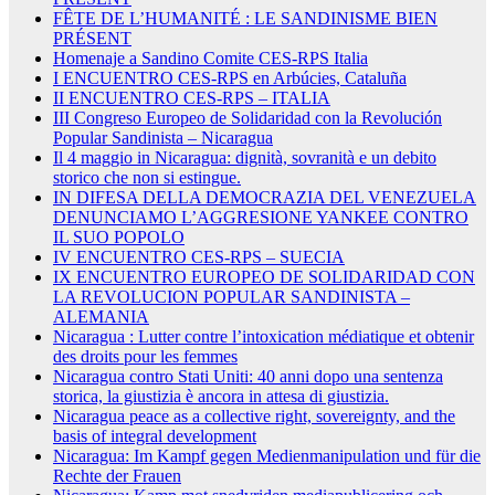
FÊTE DE L’HUMANITÉ : LE SANDINISME BIEN
PRÉSENT
Homenaje a Sandino Comite CES-RPS Italia
I ENCUENTRO CES-RPS en Arbúcies, Cataluña
II ENCUENTRO CES-RPS – ITALIA
III Congreso Europeo de Solidaridad con la Revolución
Popular Sandinista – Nicaragua
Il 4 maggio in Nicaragua: dignità, sovranità e un debito
storico che non si estingue.
IN DIFESA DELLA DEMOCRAZIA DEL VENEZUELA
DENUNCIAMO L’AGGRESIONE YANKEE CONTRO
IL SUO POPOLO
IV ENCUENTRO CES-RPS – SUECIA
IX ENCUENTRO EUROPEO DE SOLIDARIDAD CON
LA REVOLUCION POPULAR SANDINISTA –
ALEMANIA
Nicaragua : Lutter contre l’intoxication médiatique et obtenir
des droits pour les femmes
Nicaragua contro Stati Uniti: 40 anni dopo una sentenza
storica, la giustizia è ancora in attesa di giustizia.
Nicaragua peace as a collective right, sovereignty, and the
basis of integral development
Nicaragua: Im Kampf gegen Medienmanipulation und für die
Rechte der Frauen