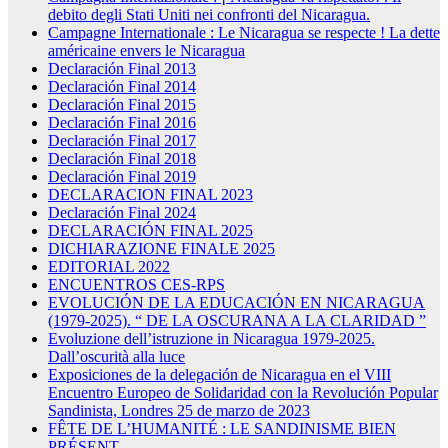
debito degli Stati Uniti nei confronti del Nicaragua.
Campagne Internationale : Le Nicaragua se respecte ! La dette
américaine envers le Nicaragua
Declaración Final 2013
Declaración Final 2014
Declaración Final 2015
Declaración Final 2016
Declaración Final 2017
Declaración Final 2018
Declaración Final 2019
DECLARACION FINAL 2023
Declaración Final 2024
DECLARACIÓN FINAL 2025
DICHIARAZIONE FINALE 2025
EDITORIAL 2022
ENCUENTROS CES-RPS
EVOLUCIÓN DE LA EDUCACIÓN EN NICARAGUA
(1979-2025). “ DE LA OSCURANA A LA CLARIDAD ”
Evoluzione dell’istruzione in Nicaragua 1979-2025.
Dall’oscurità alla luce
Exposiciones de la delegación de Nicaragua en el VIII
Encuentro Europeo de Solidaridad con la Revolución Popular
Sandinista, Londres 25 de marzo de 2023
FÊTE DE L’HUMANITÉ : LE SANDINISME BIEN
PRÉSENT