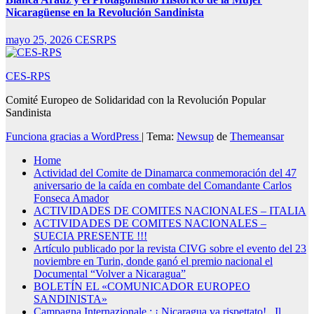
Nicaragüense en la Revolución Sandinista
mayo 25, 2026
CESRPS
CES-RPS
Comité Europeo de Solidaridad con la Revolución Popular
Sandinista
Funciona gracias a WordPress
|
Tema:
Newsup
de
Themeansar
Home
Actividad del Comite de Dinamarca conmemoración del 47
aniversario de la caída en combate del Comandante Carlos
Fonseca Amador
ACTIVIDADES DE COMITES NACIONALES – ITALIA
ACTIVIDADES DE COMITES NACIONALES –
SUECIA PRESENTE !!!
Artículo publicado por la revista CIVG sobre el evento del 23
noviembre en Turin, donde ganó el premio nacional el
Documental “Volver a Nicaragua”
BOLETÍN EL «COMUNICADOR EUROPEO
SANDINISTA»
Campagna Internazionale : ¡ Nicaragua va rispettato! . Il