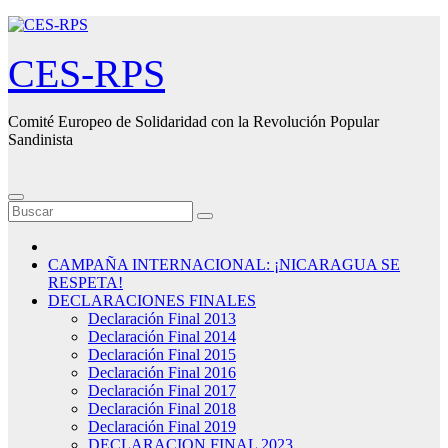
Saltar
al
contenido
CES-RPS
Comité Europeo de Solidaridad con la Revolución Popular
Sandinista
CAMPAÑA INTERNACIONAL: ¡NICARAGUA SE
RESPETA!
DECLARACIONES FINALES
Declaración Final 2013
Declaración Final 2014
Declaración Final 2015
Declaración Final 2016
Declaración Final 2017
Declaración Final 2018
Declaración Final 2019
DECLARACION FINAL 2023