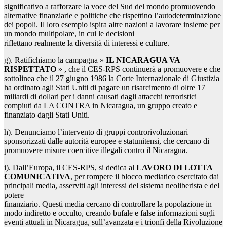
significativo a rafforzare la voce del Sud del mondo promuovendo
alternative finanziarie e politiche che rispettino l’autodeterminazione
dei popoli. Il loro esempio ispira altre nazioni a lavorare insieme per
un mondo multipolare, in cui le decisioni
riflettano realmente la diversità di interessi e culture.
g). Ratifichiamo la campagna »
IL NICARAGUA VA
RISPETTATO
» , che il CES-RPS continuerà a promuovere e che
sottolinea che il 27 giugno 1986 la Corte Internazionale di Giustizia
ha ordinato agli Stati Uniti di pagare un risarcimento di oltre 17
miliardi di dollari per i danni causati dagli attacchi terroristici
compiuti da LA CONTRA in Nicaragua, un gruppo creato e
finanziato dagli Stati Uniti.
h). Denunciamo l’intervento di gruppi controrivoluzionari
sponsorizzati dalle autorità europee e statunitensi, che cercano di
promuovere misure coercitive illegali contro il Nicaragua.
i). Dall’Europa, il CES-RPS, si dedica al
LAVORO DI LOTTA
COMUNICATIVA
, per rompere il blocco mediatico esercitato dai
principali media, asserviti agli interessi del sistema neoliberista e del
potere
finanziario. Questi media cercano di controllare la popolazione in
modo indiretto e occulto, creando bufale e false informazioni sugli
eventi attuali in Nicaragua, sull’avanzata e i trionfi della Rivoluzione