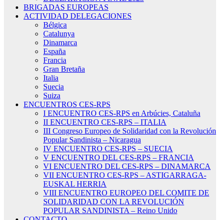
BRIGADAS EUROPEAS
ACTIVIDAD DELEGACIONES
Bélgica
Catalunya
Dinamarca
España
Francia
Gran Bretaña
Italia
Suecia
Suiza
ENCUENTROS CES-RPS
I ENCUENTRO CES-RPS en Arbúcies, Cataluña
II ENCUENTRO CES-RPS – ITALIA
III Congreso Europeo de Solidaridad con la Revolución
Popular Sandinista – Nicaragua
IV ENCUENTRO CES-RPS – SUECIA
V ENCUENTRO DEL CES-RPS – FRANCIA
VI ENCUENTRO DEL CES-RPS – DINAMARCA
VII ENCUENTRO CES-RPS – ASTIGARRAGA-
EUSKAL HERRIA
VIII ENCUENTRO EUROPEO DEL COMITE DE
SOLIDARIDAD CON LA REVOLUCIÓN
POPULAR SANDINISTA – Reino Unido
CONTACTO