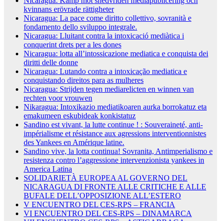
Nicaragua: Kamp mot snedvriden mediapublicering och
kvinnans erövrade rättigheter
Nicaragua: La pace come diritto collettivo, sovranità e
fondamento dello sviluppo integrale.
Nicaragua: Lluitant contra la intoxicació mediàtica i
conquerint drets per a les dones
Nicaragua: lotta all’intossicazione mediatica e conquista dei
diritti delle donne
Nicaragua: Lutando contra a intoxicação mediatica e
conquistando direitos para as mulheres
Nicaragua: Strijden tegen mediarelicten en winnen van
rechten voor vrouwen
Nikaragua: Intoxikazio mediatikoaren aurka borrokatuz eta
emakumeen eskubideak konkistatuz
Sandino est vivant, la lutte continue ! : Souveraineté, anti-
impérialisme et résistance aux agressions interventionnistes
des Yankees en Amérique latine.
Sandino vive, la lotta continua! Sovranita, Antimperialismo e
resistenza contro l’aggressione intervenzionista yankees in
America Latina
SOLIDARIETÀ EUROPEA AL GOVERNO DEL
NICARAGUA DI FRONTE ALLE CRITICHE E ALLE
BUFALE DELL’OPPOSIZIONE ALL’ESTERO
V ENCUENTRO DEL CES-RPS – FRANCIA
VI ENCUENTRO DEL CES-RPS – DINAMARCA