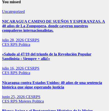
You missed
Uncategorized
NICARAGUA CAMINO DE SUEÑOS Y ESPERANZAS. A
40 años de La Zompopera, donde cayeron nuestros
compañeros internacionalistas.
julio 28, 2026
CESRPS
CES RPS
Politica
«Saludo al 47/19 del triunfo de la Revolución Popular
Sandinista : Siempre + allá!»
julio 16, 2026
CESRPS
CES RPS
Politica
Nicaragua contra Estados Unidos: 40 años de una sentencia
histórica que sigue esperando justicia
junio 25, 2026
CESRPS
CES RPS
Mujeres
Politica
Blanca Aráuz y el Protagonismo Histórico de la Mujer