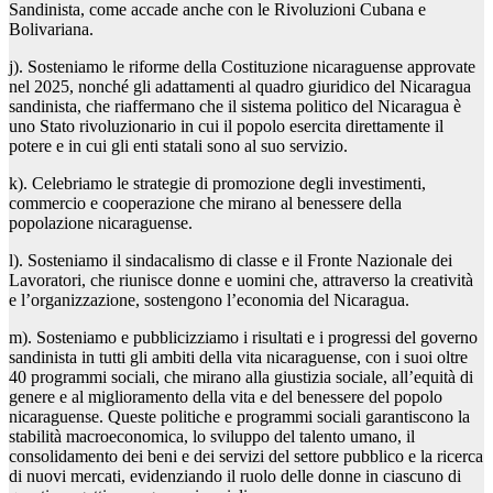
Sandinista, come accade anche con le Rivoluzioni Cubana e
Bolivariana.
j). Sosteniamo le riforme della Costituzione nicaraguense approvate
nel 2025, nonché gli adattamenti al quadro giuridico del Nicaragua
sandinista, che riaffermano che il sistema politico del Nicaragua è
uno Stato rivoluzionario in cui il popolo esercita direttamente il
potere e in cui gli enti statali sono al suo servizio.
k). Celebriamo le strategie di promozione degli investimenti,
commercio e cooperazione che mirano al benessere della
popolazione nicaraguense.
l). Sosteniamo il sindacalismo di classe e il Fronte Nazionale dei
Lavoratori, che riunisce donne e uomini che, attraverso la creatività
e l’organizzazione, sostengono l’economia del Nicaragua.
m). Sosteniamo e pubblicizziamo i risultati e i progressi del governo
sandinista in tutti gli ambiti della vita nicaraguense, con i suoi oltre
40 programmi sociali, che mirano alla giustizia sociale, all’equità di
genere e al miglioramento della vita e del benessere del popolo
nicaraguense. Queste politiche e programmi sociali garantiscono la
stabilità macroeconomica, lo sviluppo del talento umano, il
consolidamento dei beni e dei servizi del settore pubblico e la ricerca
di nuovi mercati, evidenziando il ruolo delle donne in ciascuno di