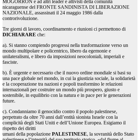
MOGORRÓN e ad altri leader e attivisti della comunità
nicaraguense del FRONTE SANDINISTA DI LIBERAZIONE
NAZIONALE, assassinati il 24 maggio 1986 dalla
controrivoluzione.
Tre giorni di lavoro, coordinamento e riunioni ci permettono di
DICHIARARE
che:
a). Si stanno compiendo progressi nella trasformazione verso un
mondo multipolare e policentrico, libero da egemonie e
unilateralismi, e libero da imposizioni neocoloniali, imperiali e
fasciste.
b). È urgente e necessario che il nuovo ordine mondiale si basi su
una pace globale nel mondo, in cui la giustizia sociale, la solidarietà
e la cooperazione tra nazioni e popoli trasformino le relazioni
internazionali per costruire un mondo più prospero, giusto e
sostenibile, in equilibrio con la natura e in pace per le generazioni
future.
c). Condanniamo il genocidio contro il popolo palestinese,
perpetrato da oltre 70 anni dall’entità sionista Israele con la
complicità degli Stati Uniti e dell’Unione Europea. Esigiamo il
rispetto dei diritti
umani della popolazione
PALESTINESE
, la sovranità dello Stato
palestinese e l’integrità del suo territorio storico, «dal fiume al