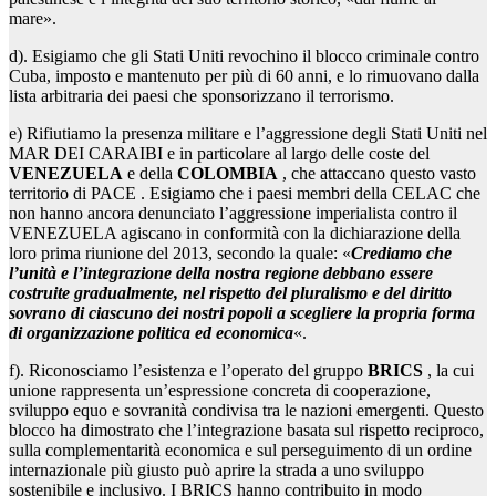
mare».
d). Esigiamo che gli Stati Uniti revochino il blocco criminale contro
Cuba, imposto e mantenuto per più di 60 anni, e lo rimuovano dalla
lista arbitraria dei paesi che sponsorizzano il terrorismo.
e) Rifiutiamo la presenza militare e l’aggressione degli Stati Uniti nel
MAR DEI CARAIBI e in particolare al largo delle coste del
VENEZUELA
e della
COLOMBIA
, che attaccano questo vasto
territorio di PACE . Esigiamo che i paesi membri della CELAC che
non hanno ancora denunciato l’aggressione imperialista contro il
VENEZUELA agiscano in conformità con la dichiarazione della
loro prima riunione del 2013, secondo la quale: «
Crediamo che
l’unità e l’integrazione della nostra regione debbano essere
costruite gradualmente, nel rispetto del pluralismo e del diritto
sovrano di ciascuno dei nostri popoli a scegliere la propria forma
di organizzazione politica ed economica
«.
f). Riconosciamo l’esistenza e l’operato del gruppo
BRICS
, la cui
unione rappresenta un’espressione concreta di cooperazione,
sviluppo equo e sovranità condivisa tra le nazioni emergenti. Questo
blocco ha dimostrato che l’integrazione basata sul rispetto reciproco,
sulla complementarità economica e sul perseguimento di un ordine
internazionale più giusto può aprire la strada a uno sviluppo
sostenibile e inclusivo. I BRICS hanno contribuito in modo