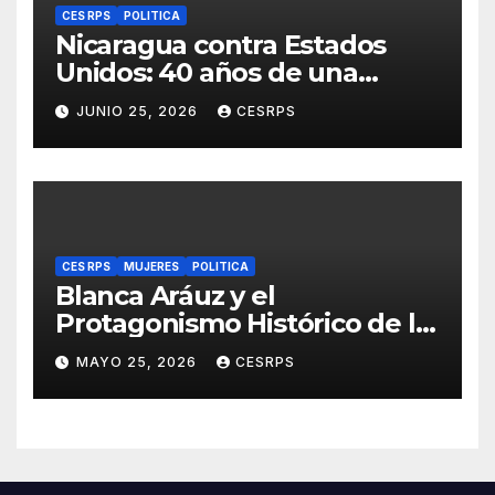
CES RPS
POLITICA
Nicaragua contra Estados
Unidos: 40 años de una
sentencia histórica que sigue
JUNIO 25, 2026
CESRPS
esperando justicia
CES RPS
MUJERES
POLITICA
Blanca Aráuz y el
Protagonismo Histórico de la
Mujer Nicaragüense en la
MAYO 25, 2026
CESRPS
Revolución Sandinista