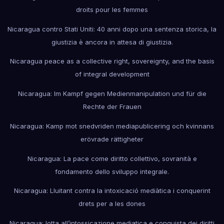
droits pour les femmes
Nicaragua contro Stati Uniti: 40 anni dopo una sentenza storica, la
giustizia è ancora in attesa di giustizia.
Nicaragua peace as a collective right, sovereignty, and the basis
of integral development
Nicaragua: Im Kampf gegen Medienmanipulation und für die
Rechte der Frauen
Nicaragua: Kamp mot snedvriden mediapublicering och kvinnans
erövrade rättigheter
Nicaragua: La pace come diritto collettivo, sovranità e
fondamento dello sviluppo integrale.
Nicaragua: Lluitant contra la intoxicació mediàtica i conquerint
drets per a les dones
Nicaragua: lotta all’intossicazione mediatica e conquista dei diritti