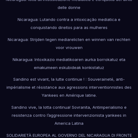
delle donne
Nicaragua: Lutando contra a intoxicação mediatica e
conquistando direitos para as mulheres
Nicaragua: Strijden tegen mediarelicten en winnen van rechten
voor vrouwen
Nikaragua: Intoxikazio mediatikoaren aurka borrokatuz eta
emakumeen eskubideak konkistatuz
Sandino est vivant, la lutte continue ! : Souveraineté, anti-
impérialisme et résistance aux agressions interventionnistes des
Yankees en Amérique latine.
Sandino vive, la lotta continua! Sovranita, Antimperialismo e
resistenza contro l’aggressione intervenzionista yankees in
America Latina
SOLIDARIETÀ EUROPEA AL GOVERNO DEL NICARAGUA DI FRONTE