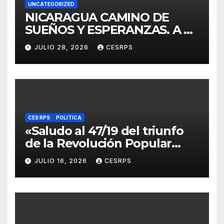
UNCATEGORIZED
NICARAGUA CAMINO DE
SUEÑOS Y ESPERANZAS. A 40
años de La Zompopera,
JULIO 28, 2026
CESRPS
donde cayeron nuestros
compañeros
internacionalistas.
CES RPS
POLITICA
«Saludo al 47/19 del triunfo
de la Revolución Popular
Sandinista : Siempre + allá!»
JULIO 16, 2026
CESRPS