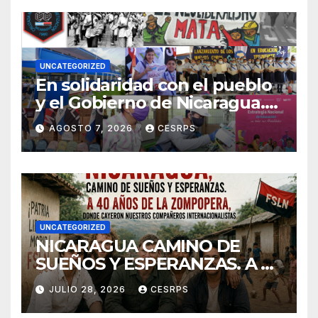
UNCATEGORIZED
En solidaridad con el pueblo
y el Gobierno de Nicaragua.
En defensa de su soberanía y
AGOSTO 7, 2026
CESRPS
de su modelo de democracia
participa
UNCATEGORIZED
NICARAGUA CAMINO DE
SUEÑOS Y ESPERANZAS. A 40
años de La Zompopera,
JULIO 28, 2026
CESRPS
donde cayeron nuestros
compañeros