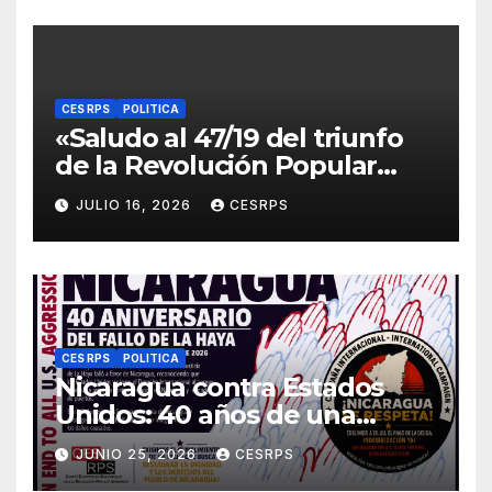
internacionalistas.
CES RPS
POLITICA
«Saludo al 47/19 del triunfo
de la Revolución Popular
Sandinista : Siempre + allá!»
JULIO 16, 2026
CESRPS
CES RPS
POLITICA
Nicaragua contra Estados
Unidos: 40 años de una
sentencia histórica que sigue
JUNIO 25, 2026
CESRPS
esperando justicia