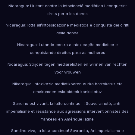
Nicaragua: Lluitant contra la intoxicació mediàtica i conquerint
drets per a les dones
Nicaragua: lotta all’intossicazione mediatica e conquista dei diritti
delle donne
Nicaragua: Lutando contra a intoxicação mediatica e
conquistando direitos para as mulheres
Nicaragua: Strijden tegen mediarelicten en winnen van rechten
voor vrouwen
Nikaragua: Intoxikazio mediatikoaren aurka borrokatuz eta
emakumeen eskubideak konkistatuz
Sandino est vivant, la lutte continue ! : Souveraineté, anti-
impérialisme et résistance aux agressions interventionnistes des
Yankees en Amérique latine.
Sandino vive, la lotta continua! Sovranita, Antimperialismo e