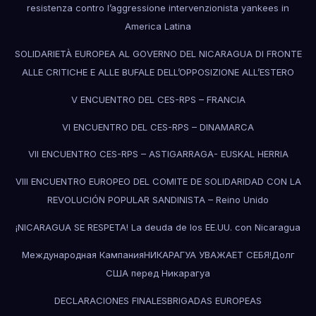
resistenza contro l’aggressione intervenzionista yankees in
America Latina
SOLIDARIETÀ EUROPEA AL GOVERNO DEL NICARAGUA DI FRONTE
ALLE CRITICHE E ALLE BUFALE DELL’OPPOSIZIONE ALL’ESTERO
V ENCUENTRO DEL CES-RPS – FRANCIA
VI ENCUENTRO DEL CES-RPS – DINAMARCA
VII ENCUENTRO CES-RPS – ASTIGARRAGA- EUSKAL HERRIA
VIII ENCUENTRO EUROPEO DEL COMITE DE SOLIDARIDAD CON LA
REVOLUCIÓN POPULAR SANDINISTA – Reino Unido
¡NICARAGUA SE RESPETA! La deuda de los EE.UU. con Nicaragua
Международная КампанияНИКАРАГУА УВАЖАЕТ СЕБЯ!Долг
США перед Никарагуа
DECLARACIONES FINALES
BRIGADAS EUROPEAS