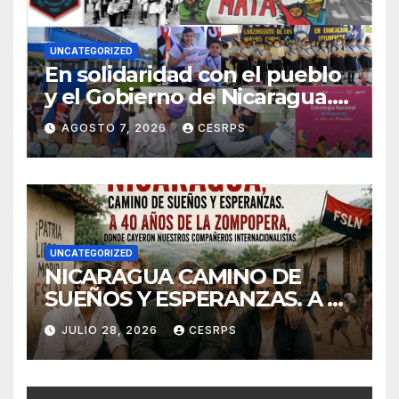
UNCATEGORIZED
En solidaridad con el pueblo
y el Gobierno de Nicaragua.
En defensa de su soberanía y
AGOSTO 7, 2026
CESRPS
de su modelo de democracia
participa
UNCATEGORIZED
NICARAGUA CAMINO DE
SUEÑOS Y ESPERANZAS. A 40
años de La Zompopera,
JULIO 28, 2026
CESRPS
donde cayeron nuestros
compañeros
internacionalistas.