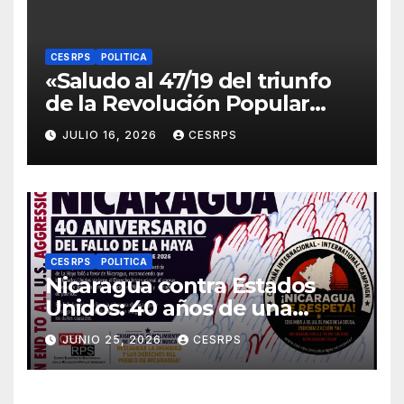
CES RPS
POLITICA
«Saludo al 47/19 del triunfo
de la Revolución Popular
Sandinista : Siempre + allá!»
JULIO 16, 2026
CESRPS
CES RPS
POLITICA
Nicaragua contra Estados
Unidos: 40 años de una
sentencia histórica que sigue
JUNIO 25, 2026
CESRPS
esperando justicia