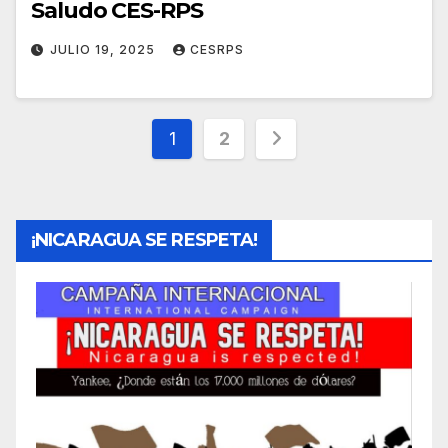
Saludo CES-RPS
JULIO 19, 2025
CESRPS
Paginación
1
2
de
entradas
¡NICARAGUA SE RESPETA!