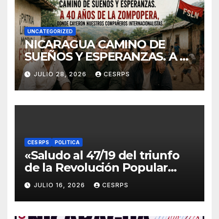
UNCATEGORIZED
NICARAGUA CAMINO DE
SUEÑOS Y ESPERANZAS. A 40
años de La Zompopera,
JULIO 28, 2026
CESRPS
donde cayeron nuestros
compañeros
internacionalistas.
CES RPS
POLITICA
«Saludo al 47/19 del triunfo
de la Revolución Popular
Sandinista : Siempre + allá!»
JULIO 16, 2026
CESRPS