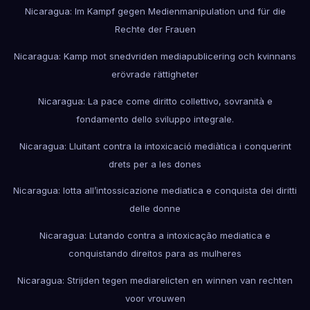
Nicaragua: Im Kampf gegen Medienmanipulation und für die
Rechte der Frauen
Nicaragua: Kamp mot snedvriden mediapublicering och kvinnans
erövrade rättigheter
Nicaragua: La pace come diritto collettivo, sovranità e
fondamento dello sviluppo integrale.
Nicaragua: Lluitant contra la intoxicació mediàtica i conquerint
drets per a les dones
Nicaragua: lotta all’intossicazione mediatica e conquista dei diritti
delle donne
Nicaragua: Lutando contra a intoxicação mediatica e
conquistando direitos para as mulheres
Nicaragua: Strijden tegen mediarelicten en winnen van rechten
voor vrouwen