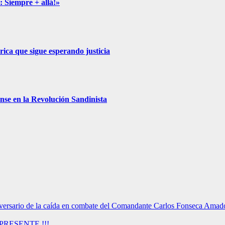
: Siempre + allá!»
ica que sigue esperando justicia
nse en la Revolución Sandinista
versario de la caída en combate del Comandante Carlos Fonseca Amad
RESENTE !!!