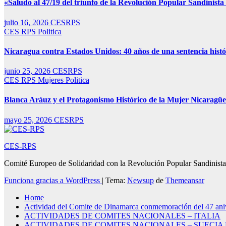
«Saludo al 47/19 del triunfo de la Revolución Popular Sandinista 
julio 16, 2026
CESRPS
CES RPS
Politica
Nicaragua contra Estados Unidos: 40 años de una sentencia histór
junio 25, 2026
CESRPS
CES RPS
Mujeres
Politica
Blanca Aráuz y el Protagonismo Histórico de la Mujer Nicaragüe
mayo 25, 2026
CESRPS
CES-RPS
Comité Europeo de Solidaridad con la Revolución Popular Sandinista
Funciona gracias a WordPress
|
Tema:
Newsup
de
Themeansar
Home
Actividad del Comite de Dinamarca conmemoración del 47 ani
ACTIVIDADES DE COMITES NACIONALES – ITALIA
ACTIVIDADES DE COMITES NACIONALES – SUECIA P