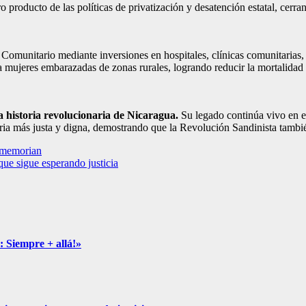
oro producto de las políticas de privatización y desatención estatal, ce
Comunitario mediante inversiones en hospitales, clínicas comunitarias,
a mujeres embarazadas de zonas rurales, logrando reducir la mortalida
 historia revolucionaria de Nicaragua.
Su legado continúa vivo en es
tria más justa y digna, demostrando que la Revolución Sandinista tambi
n memorian
que sigue esperando justicia
: Siempre + allá!»