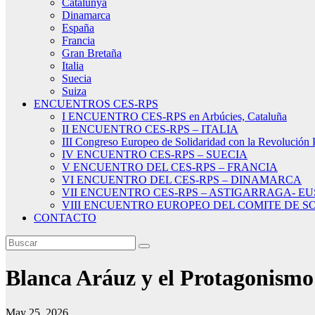
Catalunya
Dinamarca
España
Francia
Gran Bretaña
Italia
Suecia
Suiza
ENCUENTROS CES-RPS
I ENCUENTRO CES-RPS en Arbúcies, Cataluña
II ENCUENTRO CES-RPS – ITALIA
III Congreso Europeo de Solidaridad con la Revolución 
IV ENCUENTRO CES-RPS – SUECIA
V ENCUENTRO DEL CES-RPS – FRANCIA
VI ENCUENTRO DEL CES-RPS – DINAMARCA
VII ENCUENTRO CES-RPS – ASTIGARRAGA- E
VIII ENCUENTRO EUROPEO DEL COMITE DE SO
CONTACTO
Blanca Aráuz y el Protagonismo 
May 25, 2026