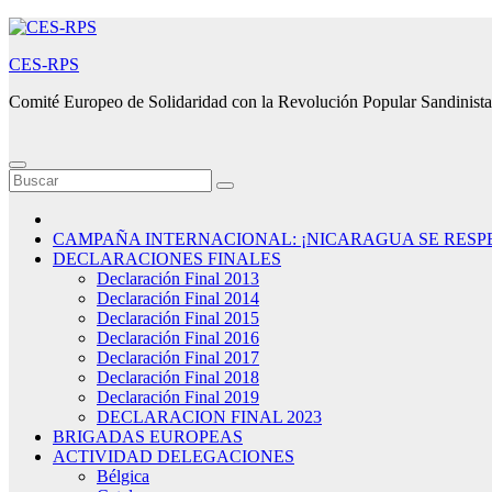
Saltar
al
CES-RPS
contenido
Comité Europeo de Solidaridad con la Revolución Popular Sandinista
CAMPAÑA INTERNACIONAL: ¡NICARAGUA SE RESP
DECLARACIONES FINALES
Declaración Final 2013
Declaración Final 2014
Declaración Final 2015
Declaración Final 2016
Declaración Final 2017
Declaración Final 2018
Declaración Final 2019
DECLARACION FINAL 2023
BRIGADAS EUROPEAS
ACTIVIDAD DELEGACIONES
Bélgica