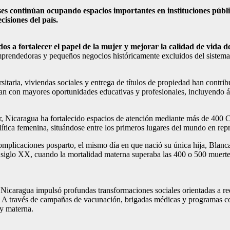
es continúan ocupando espacios importantes en instituciones públic
cisiones del país.
 a fortalecer el papel de la mujer y mejorar la calidad de vida de
emprendedoras y pequeños negocios históricamente excluidos del sistema 
taria, viviendas sociales y entrega de títulos de propiedad han contribui
an con mayores oportunidades educativas y profesionales, incluyendo á
, Nicaragua ha fortalecido espacios de atención mediante más de 400 Co
ítica femenina, situándose entre los primeros lugares del mundo en repr
complicaciones posparto, el mismo día en que nació su única hija, Blanc
l siglo XX, cuando la mortalidad materna superaba las 400 o 500 muerte
Nicaragua impulsó profundas transformaciones sociales orientadas a red
l. A través de campañas de vacunación, brigadas médicas y programas co
 y materna.