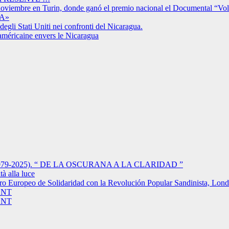
 noviembre en Turin, donde ganó el premio nacional el Documental “Vo
A»
degli Stati Uniti nei confronti del Nicaragua.
américaine envers le Nicaragua
-2025). “ DE LA OSCURANA A LA CLARIDAD ”
à alla luce
tro Europeo de Solidaridad con la Revolución Popular Sandinista, Lon
ENT
ENT