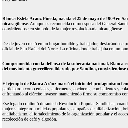
Blanca Estela Aráuz Pineda, nacida el 25 de mayo de 1909 en Sa
nicaragüense
. Aunque es reconocida como esposa del General Sandino,
convirtiéndose en símbolo de la mujer revolucionaria nicaragüense.
Desde joven creció en un hogar humilde y trabajador, destacándose por s
oficial de San Rafael del Norte. La oficina donde trabajaba era un pu
Comprometida con la defensa de la soberanía nacional, Blanca c
del movimiento guerrillero liderado por Sandino, convirtiéndose en
El ejemplo de Blanca Aráuz marcó el inicio del protagonismo fem
participaron como enlaces, enfermeras, cocineras, combatientes y cola
enfrentando al ejército invasor, manteniendo firme su compromiso con 
Ese legado continuó durante la Revolución Popular Sandinista, cuando 
mujeres integraron milicias populares, campañas de alfabetización, b
analfabetismo, el fortalecimiento de la organización popular y el acce
recolección de café y algodón.