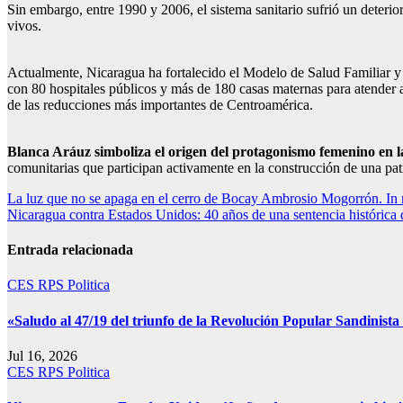
Sin embargo, entre 1990 y 2006, el sistema sanitario sufrió un deteri
vivos.
Actualmente, Nicaragua ha fortalecido el Modelo de Salud Familiar y 
con 80 hospitales públicos y más de 180 casas maternas para atender 
de las reducciones más importantes de Centroamérica.
Blanca Aráuz simboliza el origen del protagonismo femenino en la
comunitarias que participan activamente en la construcción de una pa
Navegación
La luz que no se apaga en el cerro de Bocay Ambrosio Mogorrón. I
Nicaragua contra Estados Unidos: 40 años de una sentencia histórica 
de
entradas
Entrada relacionada
CES RPS
Politica
«Saludo al 47/19 del triunfo de la Revolución Popular Sandinista 
Jul 16, 2026
CES RPS
Politica