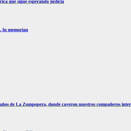
ica que sigue esperando justicia
n. In memorian
La Zompopera, donde cayeron nuestros compañeros interna