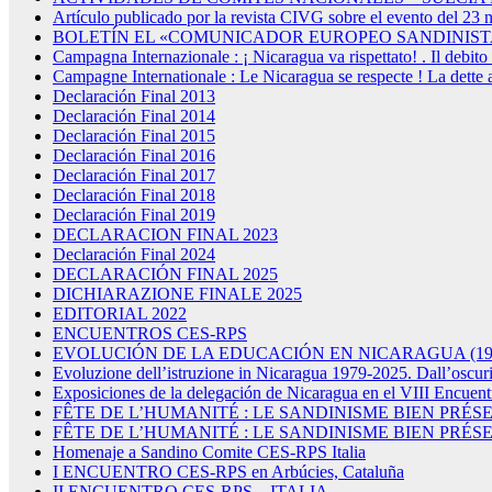
Artículo publicado por la revista CIVG sobre el evento del 23
BOLETÍN EL «COMUNICADOR EUROPEO SANDINIST
Campagna Internazionale : ¡ Nicaragua va rispettato! . Il debito 
Campagne Internationale : Le Nicaragua se respecte ! La dette 
Declaración Final 2013
Declaración Final 2014
Declaración Final 2015
Declaración Final 2016
Declaración Final 2017
Declaración Final 2018
Declaración Final 2019
DECLARACION FINAL 2023
Declaración Final 2024
DECLARACIÓN FINAL 2025
DICHIARAZIONE FINALE 2025
EDITORIAL 2022
ENCUENTROS CES-RPS
EVOLUCIÓN DE LA EDUCACIÓN EN NICARAGUA (1979
Evoluzione dell’istruzione in Nicaragua 1979-2025. Dall’oscurit
Exposiciones de la delegación de Nicaragua en el VIII Encuen
FÊTE DE L’HUMANITÉ : LE SANDINISME BIEN PRÉS
FÊTE DE L’HUMANITÉ : LE SANDINISME BIEN PRÉS
Homenaje a Sandino Comite CES-RPS Italia
I ENCUENTRO CES-RPS en Arbúcies, Cataluña
II ENCUENTRO CES-RPS – ITALIA