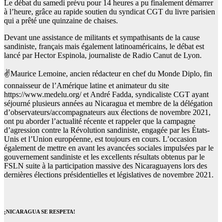
Le débat du samedi prévu pour 14 heures a pu finalement démarrer
à l’heure, grâce au rapide soutien du syndicat CGT du livre parisien
qui a prêté une quinzaine de chaises.
Devant une assistance de militants et sympathisants de la cause
sandiniste, français mais également latinoaméricains, le débat est
lancé par Hector Espinola, journaliste de Radio Canut de Lyon.
✌️Maurice Lemoine, ancien rédacteur en chef du Monde Diplo, fin
connaisseur de l’Amérique latine et animateur du site
https://www.medelu.org/ et André Fadda, syndicaliste CGT ayant
séjourné plusieurs années au Nicaragua et membre de la délégation
d’observateurs/accompagnateurs aux élections de novembre 2021,
ont pu aborder l’actualité récente et rappeler que la campagne
d’agression contre la Révolution sandiniste, engagée par les États-
Unis et l’Union européenne, est toujours en cours. L’occasion
également de mettre en avant les avancées sociales impulsées par le
gouvernement sandiniste et les excellents résultats obtenus par le
FSLN suite à la participation massive des Nicaraguayens lors des
dernières élections présidentielles et législatives de novembre 2021.
¡NICARAGUA SE RESPETA!