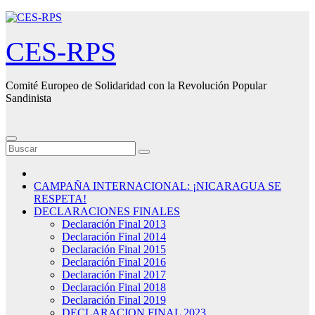
Saltar
al
contenido
CES-RPS
Comité Europeo de Solidaridad con la Revolución Popular
Sandinista
CAMPAÑA INTERNACIONAL: ¡NICARAGUA SE
RESPETA!
DECLARACIONES FINALES
Declaración Final 2013
Declaración Final 2014
Declaración Final 2015
Declaración Final 2016
Declaración Final 2017
Declaración Final 2018
Declaración Final 2019
DECLARACION FINAL 2023