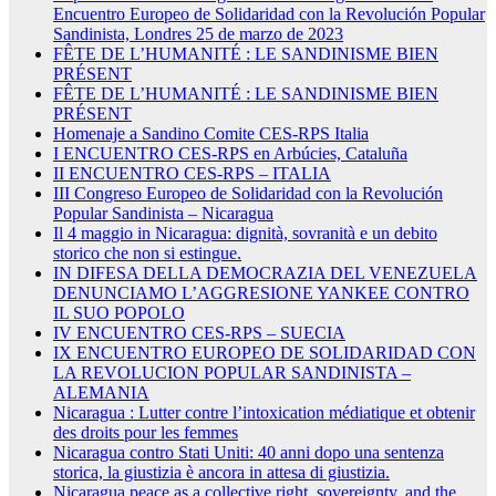
Encuentro Europeo de Solidaridad con la Revolución Popular
Sandinista, Londres 25 de marzo de 2023
FÊTE DE L’HUMANITÉ : LE SANDINISME BIEN
PRÉSENT
FÊTE DE L’HUMANITÉ : LE SANDINISME BIEN
PRÉSENT
Homenaje a Sandino Comite CES-RPS Italia
I ENCUENTRO CES-RPS en Arbúcies, Cataluña
II ENCUENTRO CES-RPS – ITALIA
III Congreso Europeo de Solidaridad con la Revolución
Popular Sandinista – Nicaragua
Il 4 maggio in Nicaragua: dignità, sovranità e un debito
storico che non si estingue.
IN DIFESA DELLA DEMOCRAZIA DEL VENEZUELA
DENUNCIAMO L’AGGRESIONE YANKEE CONTRO
IL SUO POPOLO
IV ENCUENTRO CES-RPS – SUECIA
IX ENCUENTRO EUROPEO DE SOLIDARIDAD CON
LA REVOLUCION POPULAR SANDINISTA –
ALEMANIA
Nicaragua : Lutter contre l’intoxication médiatique et obtenir
des droits pour les femmes
Nicaragua contro Stati Uniti: 40 anni dopo una sentenza
storica, la giustizia è ancora in attesa di giustizia.
Nicaragua peace as a collective right, sovereignty, and the