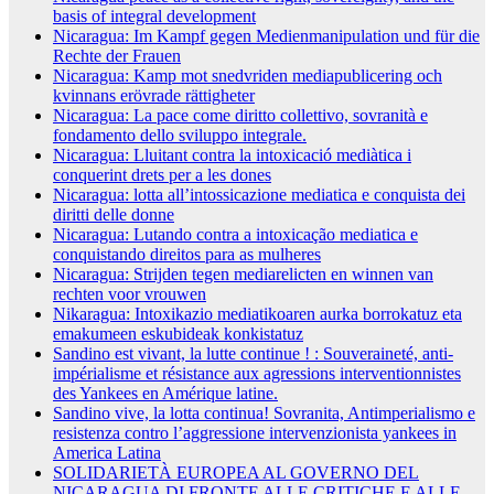
basis of integral development
Nicaragua: Im Kampf gegen Medienmanipulation und für die
Rechte der Frauen
Nicaragua: Kamp mot snedvriden mediapublicering och
kvinnans erövrade rättigheter
Nicaragua: La pace come diritto collettivo, sovranità e
fondamento dello sviluppo integrale.
Nicaragua: Lluitant contra la intoxicació mediàtica i
conquerint drets per a les dones
Nicaragua: lotta all’intossicazione mediatica e conquista dei
diritti delle donne
Nicaragua: Lutando contra a intoxicação mediatica e
conquistando direitos para as mulheres
Nicaragua: Strijden tegen mediarelicten en winnen van
rechten voor vrouwen
Nikaragua: Intoxikazio mediatikoaren aurka borrokatuz eta
emakumeen eskubideak konkistatuz
Sandino est vivant, la lutte continue ! : Souveraineté, anti-
impérialisme et résistance aux agressions interventionnistes
des Yankees en Amérique latine.
Sandino vive, la lotta continua! Sovranita, Antimperialismo e
resistenza contro l’aggressione intervenzionista yankees in
America Latina
SOLIDARIETÀ EUROPEA AL GOVERNO DEL
NICARAGUA DI FRONTE ALLE CRITICHE E ALLE