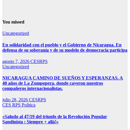
You missed
Uncategorized
En solidaridad con el pueblo y el Gobierno de Nicaragua. En
defensa de su soberanía y de su modelo de democracia participa
agosto 7, 2026
CESRPS
Uncategorized
NICARAGUA CAMINO DE SUEÑOS Y ESPERANZAS. A
40 años de La Zompopera, donde cayeron nuestros
compañeros internacionalistas.
julio 28, 2026
CESRPS
CES RPS
Politica
«Saludo al 47/19 del triunfo de la Revolución Popular
Sandinista : Siempre + allá!»