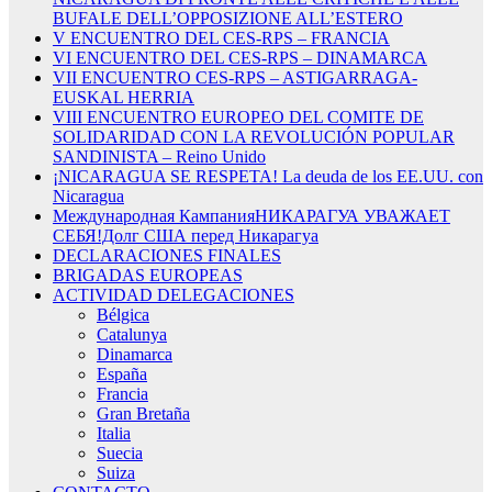
BUFALE DELL’OPPOSIZIONE ALL’ESTERO
V ENCUENTRO DEL CES-RPS – FRANCIA
VI ENCUENTRO DEL CES-RPS – DINAMARCA
VII ENCUENTRO CES-RPS – ASTIGARRAGA-
EUSKAL HERRIA
VIII ENCUENTRO EUROPEO DEL COMITE DE
SOLIDARIDAD CON LA REVOLUCIÓN POPULAR
SANDINISTA – Reino Unido
¡NICARAGUA SE RESPETA! La deuda de los EE.UU. con
Nicaragua
Международная КампанияНИКАРАГУА УВАЖАЕТ
СЕБЯ!Долг США перед Никарагуа
DECLARACIONES FINALES
BRIGADAS EUROPEAS
ACTIVIDAD DELEGACIONES
Bélgica
Catalunya
Dinamarca
España
Francia
Gran Bretaña
Italia
Suecia
Suiza