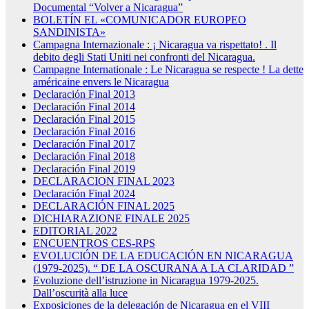
Documental “Volver a Nicaragua”
BOLETÍN EL «COMUNICADOR EUROPEO
SANDINISTA»
Campagna Internazionale : ¡ Nicaragua va rispettato! . Il
debito degli Stati Uniti nei confronti del Nicaragua.
Campagne Internationale : Le Nicaragua se respecte ! La dette
américaine envers le Nicaragua
Declaración Final 2013
Declaración Final 2014
Declaración Final 2015
Declaración Final 2016
Declaración Final 2017
Declaración Final 2018
Declaración Final 2019
DECLARACION FINAL 2023
Declaración Final 2024
DECLARACIÓN FINAL 2025
DICHIARAZIONE FINALE 2025
EDITORIAL 2022
ENCUENTROS CES-RPS
EVOLUCIÓN DE LA EDUCACIÓN EN NICARAGUA
(1979-2025). “ DE LA OSCURANA A LA CLARIDAD ”
Evoluzione dell’istruzione in Nicaragua 1979-2025.
Dall’oscurità alla luce
Exposiciones de la delegación de Nicaragua en el VIII