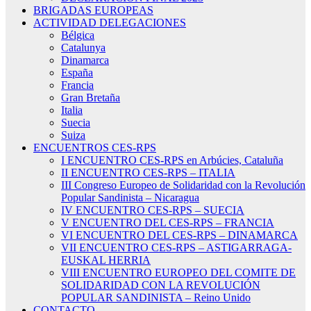
BRIGADAS EUROPEAS
ACTIVIDAD DELEGACIONES
Bélgica
Catalunya
Dinamarca
España
Francia
Gran Bretaña
Italia
Suecia
Suiza
ENCUENTROS CES-RPS
I ENCUENTRO CES-RPS en Arbúcies, Cataluña
II ENCUENTRO CES-RPS – ITALIA
III Congreso Europeo de Solidaridad con la Revolución
Popular Sandinista – Nicaragua
IV ENCUENTRO CES-RPS – SUECIA
V ENCUENTRO DEL CES-RPS – FRANCIA
VI ENCUENTRO DEL CES-RPS – DINAMARCA
VII ENCUENTRO CES-RPS – ASTIGARRAGA-
EUSKAL HERRIA
VIII ENCUENTRO EUROPEO DEL COMITE DE
SOLIDARIDAD CON LA REVOLUCIÓN
POPULAR SANDINISTA – Reino Unido
CONTACTO