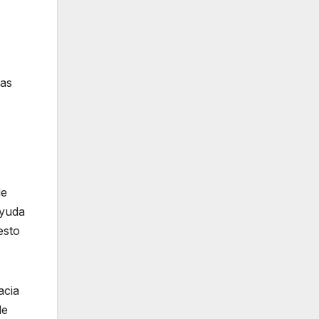
las
de
ayuda
esto
acia
de