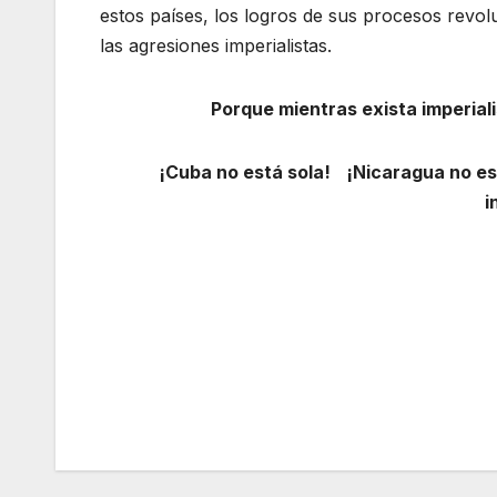
estos países, los logros de sus procesos revol
las agresiones imperialistas.
Porque mientras exista imperiali
¡Cuba no está sola! ¡Nicaragua no est
i
Navegación
de
entradas