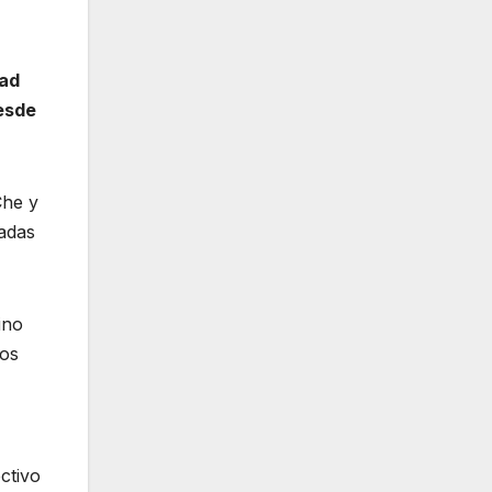
dad
esde
Che y
sadas
ino
los
ctivo