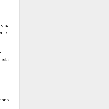
 y la
ente
y
lista
ubano