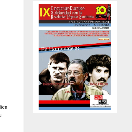
lica
u