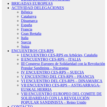
BRIGADAS EUROPEAS
ACTIVIDAD DELEGACIONES
Bélgica
Catalunya
Dinamarca
España
Francia
Gran Bretaña
Italia
Suecia
Suiza
ENCUENTROS CES-RPS
I ENCUENTRO CES-RPS en Arbúcies, Cataluña
II ENCUENTRO CES-RPS – ITALIA
III Congreso Europeo de Solidaridad con la Revolución
Popular Sandinista – Nicaragua
IV ENCUENTRO CES-RPS – SUECIA
V ENCUENTRO DEL CES-RPS – FRANCIA
VI ENCUENTRO DEL CES-RPS – DINAMARCA
VII ENCUENTRO CES-RPS – ASTIGARRAGA-
EUSKAL HERRIA
VIII ENCUENTRO EUROPEO DEL COMITE DE
SOLIDARIDAD CON LA REVOLUCIÓN
POPULAR SANDINISTA – Reino Unido
CONTACTO