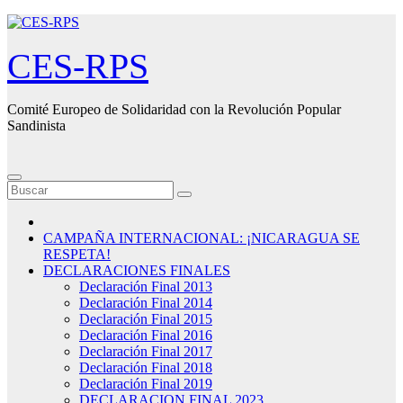
Saltar
al
contenido
CES-RPS
Comité Europeo de Solidaridad con la Revolución Popular
Sandinista
CAMPAÑA INTERNACIONAL: ¡NICARAGUA SE
RESPETA!
DECLARACIONES FINALES
Declaración Final 2013
Declaración Final 2014
Declaración Final 2015
Declaración Final 2016
Declaración Final 2017
Declaración Final 2018
Declaración Final 2019
DECLARACION FINAL 2023