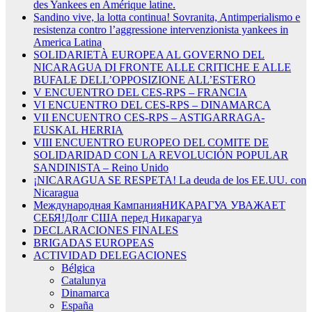
des Yankees en Amérique latine.
Sandino vive, la lotta continua! Sovranita, Antimperialismo e
resistenza contro l’aggressione intervenzionista yankees in
America Latina
SOLIDARIETÀ EUROPEA AL GOVERNO DEL
NICARAGUA DI FRONTE ALLE CRITICHE E ALLE
BUFALE DELL’OPPOSIZIONE ALL’ESTERO
V ENCUENTRO DEL CES-RPS – FRANCIA
VI ENCUENTRO DEL CES-RPS – DINAMARCA
VII ENCUENTRO CES-RPS – ASTIGARRAGA-
EUSKAL HERRIA
VIII ENCUENTRO EUROPEO DEL COMITE DE
SOLIDARIDAD CON LA REVOLUCIÓN POPULAR
SANDINISTA – Reino Unido
¡NICARAGUA SE RESPETA! La deuda de los EE.UU. con
Nicaragua
Международная КампанияНИКАРАГУА УВАЖАЕТ
СЕБЯ!Долг США перед Никарагуа
DECLARACIONES FINALES
BRIGADAS EUROPEAS
ACTIVIDAD DELEGACIONES
Bélgica
Catalunya
Dinamarca
España