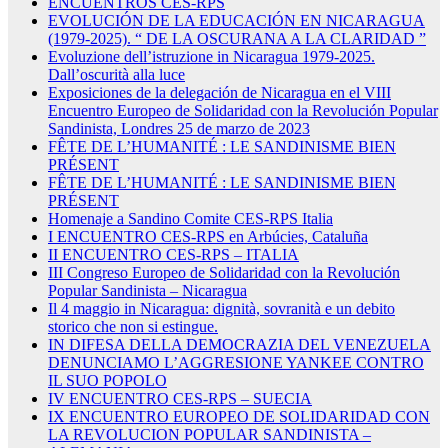
ENCUENTROS CES-RPS
EVOLUCIÓN DE LA EDUCACIÓN EN NICARAGUA
(1979-2025). “ DE LA OSCURANA A LA CLARIDAD ”
Evoluzione dell’istruzione in Nicaragua 1979-2025.
Dall’oscurità alla luce
Exposiciones de la delegación de Nicaragua en el VIII
Encuentro Europeo de Solidaridad con la Revolución Popular
Sandinista, Londres 25 de marzo de 2023
FÊTE DE L’HUMANITÉ : LE SANDINISME BIEN
PRÉSENT
FÊTE DE L’HUMANITÉ : LE SANDINISME BIEN
PRÉSENT
Homenaje a Sandino Comite CES-RPS Italia
I ENCUENTRO CES-RPS en Arbúcies, Cataluña
II ENCUENTRO CES-RPS – ITALIA
III Congreso Europeo de Solidaridad con la Revolución
Popular Sandinista – Nicaragua
Il 4 maggio in Nicaragua: dignità, sovranità e un debito
storico che non si estingue.
IN DIFESA DELLA DEMOCRAZIA DEL VENEZUELA
DENUNCIAMO L’AGGRESIONE YANKEE CONTRO
IL SUO POPOLO
IV ENCUENTRO CES-RPS – SUECIA
IX ENCUENTRO EUROPEO DE SOLIDARIDAD CON
LA REVOLUCION POPULAR SANDINISTA –