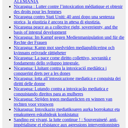
ALEMANIA
Nicaragua : Lutter contre l’intoxication médiatique et obtenir
des droits pour les femmes
Nicaragua contro Stati Uniti: 40 anni dopo una sentenza
storica, la giustizia è ancora in attesa di giustizia.
Nicaragua peace as a collective right, sovereignty, and the
basis of integral development
Nicaragua: Im Kampf gegen Medienmanipulation und für die
Rechte der Frauen
Nicaragua: Kamp mot snedvriden mediapublicering och
kvinnans erövrade rättigheter
Nicaragua: La pace come diritto collettivo, sovranità e
fondamento dello sviluppo integrale.
Nicaragua: Lluitant contra la intoxicació mediàtica i
conquerint drets per a les dones
Nicaragua: lotta all’intossicazione mediatica e conquista dei
diritti delle donne
Nicaragua: Lutando contra a intoxicação mediatica e
conquistando direitos para as mulheres
Nicaragua: Strijden tegen mediarelicten en winnen van
rechten voor vrouwen
Nikaragua: Intoxikazio mediatikoaren aurka borrokatuz eta
emakumeen eskubideak konkistatuz
Sandino est vivant, la lutte continue ! : Souveraineté, anti-
impérialisme et résistance aux agressions interventionnistes