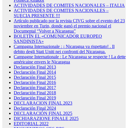
Fonseca Amador
ACTIVIDADES DE COMITES NACIONALES – ITALIA
ACTIVIDADES DE COMITES NACIONALES –
SUECIA PRESENTE !!!
Artículo publicado por la revista CIVG sobre el evento del 23
noviembre en Turin, donde ganó el premio nacional el
Documental “Volver a Nicaragua”
BOLETÍN EL «COMUNICADOR EUROPEO
SANDINISTA»
Campagna Internazionale : ¡ Nicaragua va rispettato! . Il
debito degli Stati Uniti nei confronti del Nicaragua.
Campagne Internationale : Le Nicaragua se respecte ! La dette
américaine envers le Nicaragua
Declaración Final 2013
Declaración Final 2014
Declaración Final 2015
Declaración Final 2016
Declaración Final 2017
Declaración Final 2018
Declaración Final 2019
DECLARACION FINAL 2023
Declaración Final 2024
DECLARACIÓN FINAL 2025
DICHIARAZIONE FINALE 2025
EDITORIAL 2022