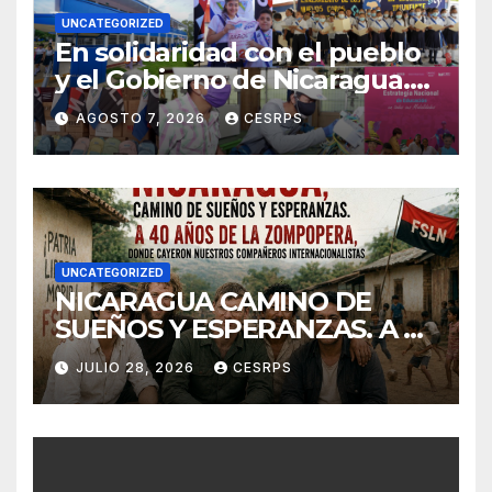
UNCATEGORIZED
En solidaridad con el pueblo
y el Gobierno de Nicaragua.
En defensa de su soberanía y
AGOSTO 7, 2026
CESRPS
de su modelo de democracia
participa
UNCATEGORIZED
NICARAGUA CAMINO DE
SUEÑOS Y ESPERANZAS. A 40
años de La Zompopera,
JULIO 28, 2026
CESRPS
donde cayeron nuestros
compañeros
internacionalistas.