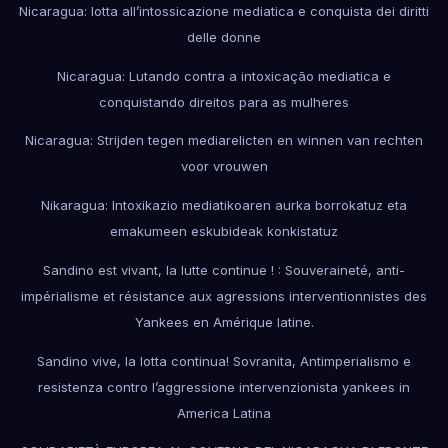
Nicaragua: lotta all’intossicazione mediatica e conquista dei diritti
delle donne
Nicaragua: Lutando contra a intoxicação mediatica e
conquistando direitos para as mulheres
Nicaragua: Strijden tegen mediarelicten en winnen van rechten
voor vrouwen
Nikaragua: Intoxikazio mediatikoaren aurka borrokatuz eta
emakumeen eskubideak konkistatuz
Sandino est vivant, la lutte continue ! : Souveraineté, anti-
impérialisme et résistance aux agressions interventionnistes des
Yankees en Amérique latine.
Sandino vive, la lotta continua! Sovranita, Antimperialismo e
resistenza contro l’aggressione intervenzionista yankees in
America Latina