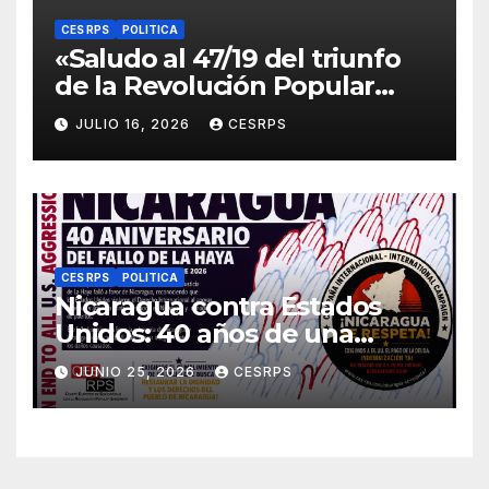
CES RPS
POLITICA
«Saludo al 47/19 del triunfo
de la Revolución Popular
Sandinista : Siempre + allá!»
JULIO 16, 2026
CESRPS
CES RPS
POLITICA
Nicaragua contra Estados
Unidos: 40 años de una
sentencia histórica que sigue
JUNIO 25, 2026
CESRPS
esperando justicia