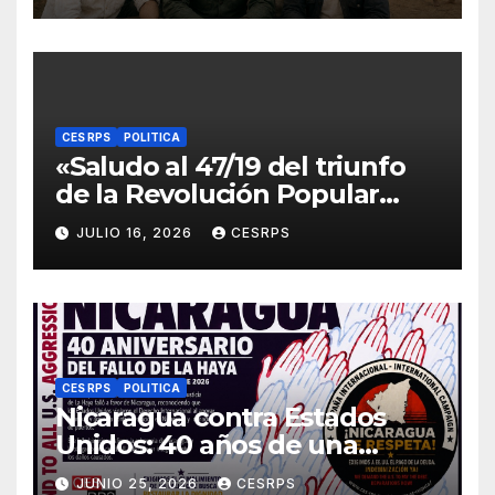
compañeros
internacionalistas.
CES RPS
POLITICA
«Saludo al 47/19 del triunfo
de la Revolución Popular
Sandinista : Siempre + allá!»
JULIO 16, 2026
CESRPS
CES RPS
POLITICA
Nicaragua contra Estados
Unidos: 40 años de una
sentencia histórica que sigue
JUNIO 25, 2026
CESRPS