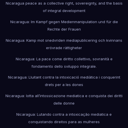
Nicaragua peace as a collective right, sovereignty, and the basis
of integral development
Nicaragua: Im Kampf gegen Medienmanipulation und für die
Rechte der Frauen
Nicaragua: Kamp mot snedvriden mediapublicering och kvinnans
erövrade rättigheter
Nicaragua: La pace come diritto collettivo, sovranità e
fondamento dello sviluppo integrale.
Nicaragua: Lluitant contra la intoxicació mediàtica i conquerint
drets per a les dones
Nicaragua: lotta all’intossicazione mediatica e conquista dei diritti
delle donne
Nicaragua: Lutando contra a intoxicação mediatica e
conquistando direitos para as mulheres