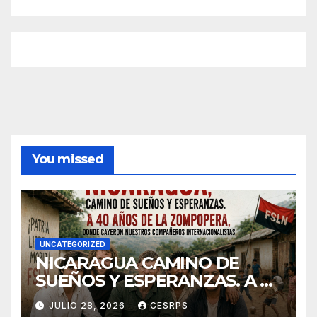
You missed
UNCATEGORIZED
NICARAGUA CAMINO DE
SUEÑOS Y ESPERANZAS. A 40
años de La Zompopera,
JULIO 28, 2026
CESRPS
donde cayeron nuestros