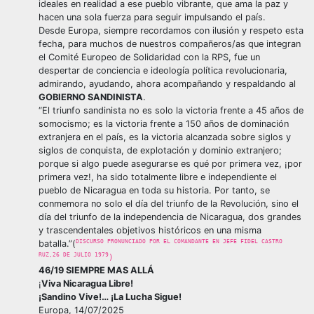
ideales en realidad a ese pueblo vibrante, que ama la paz y
hacen una sola fuerza para seguir impulsando el país.
Desde Europa, siempre recordamos con ilusión y respeto esta
fecha, para muchos de nuestros compañeros/as que integran
el Comité Europeo de Solidaridad con la RPS, fue un
despertar de conciencia e ideología política revolucionaria,
admirando, ayudando, ahora acompañando y respaldando al
GOBIERNO SANDINISTA
.
“El triunfo sandinista no es solo la victoria frente a 45 años de
somocismo; es la victoria frente a 150 años de dominación
extranjera en el país, es la victoria alcanzada sobre siglos y
siglos de conquista, de explotación y dominio extranjero;
porque si algo puede asegurarse es qué por primera vez, ¡por
primera vez!, ha sido totalmente libre e independiente el
pueblo de Nicaragua en toda su historia. Por tanto, se
conmemora no solo el día del triunfo de la Revolución, sino el
día del triunfo de la independencia de Nicaragua, dos grandes
y trascendentales objetivos históricos en una misma
DISCURSO PRONUNCIADO POR EL COMANDANTE EN JEFE FIDEL CASTRO
batalla.”(
RUZ,26 DE JULIO 1979
)
46/19 SIEMPRE MAS ALLÁ
¡
Viva Nicaragua Libre!
¡Sandino Vive!… ¡La Lucha Sigue!
Europa, 14/07/2025