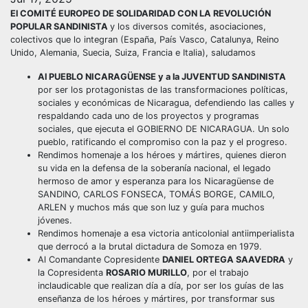
El COMITÉ EUROPEO DE SOLIDARIDAD CON LA REVOLUCIÓN
POPULAR SANDINISTA
y los diversos comités, asociaciones,
colectivos que lo integran (España, País Vasco, Catalunya, Reino
Unido, Alemania, Suecia, Suiza, Francia e Italia), saludamos
Al PUEBLO NICARAGÜENSE y a la JUVENTUD SANDINISTA
por ser los protagonistas de las transformaciones políticas,
sociales y económicas de Nicaragua, defendiendo las calles y
respaldando cada uno de los proyectos y programas
sociales, que ejecuta el GOBIERNO DE NICARAGUA. Un solo
pueblo, ratificando el compromiso con la paz y el progreso.
Rendimos homenaje a los héroes y mártires, quienes dieron
su vida en la defensa de la soberanía nacional, el legado
hermoso de amor y esperanza para los Nicaragüense de
SANDINO, CARLOS FONSECA, TOMÁS BORGE, CAMILO,
ARLEN y muchos más que son luz y guía para muchos
jóvenes.
Rendimos homenaje a esa victoria anticolonial antiimperialista
que derrocó a la brutal dictadura de Somoza en 1979.
Al Comandante Copresidente
DANIEL ORTEGA SAAVEDRA
y
la Copresidenta
ROSARIO MURILLO
, por el trabajo
inclaudicable que realizan día a día, por ser los guías de las
enseñanza de los héroes y mártires, por transformar sus