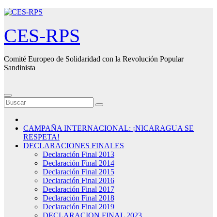
Saltar
al
contenido
CES-RPS
Comité Europeo de Solidaridad con la Revolución Popular
Sandinista
CAMPAÑA INTERNACIONAL: ¡NICARAGUA SE
RESPETA!
DECLARACIONES FINALES
Declaración Final 2013
Declaración Final 2014
Declaración Final 2015
Declaración Final 2016
Declaración Final 2017
Declaración Final 2018
Declaración Final 2019
DECLARACION FINAL 2023