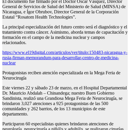
El documento fue firmado por el Doctor Óscar Vásquez, Director
General de Servicios de Salud del Ministerio de Salud (MINSA) de
Nicaragua, e Ígor Obrubov, Director General de la Corporación
Estatal “Rosatom Health Technologies”.
La principal especialización del futuro centro será el diagnóstico y el
tratamiento contra cáncer. Asimismo, aborda temas de capacitación y
formación en el campo de la medicina nuclear y campos
relacionados.
https://www.el19digital.com/articulos/ver/titulo:150483-nicaragua-y-
rusia-firman-memorandum-para-desarrollar-centro-de-medicina-
nuclear
Protagonistas reciben atención especializada en la Mega Feria de
Neurocirugía
Este viernes 22 y sábado 23 de marzo, en el Hospital Departamental
Dr. Mauricio Abdalah – Chinandega; nuestro Buen Gobierno
Sandinista, realizó una Grandiosa Mega Feria de Neurocirugía, se
brindaron 3,027 atenciones a 925 protagonistas de las 500
comunidades y 262 barrios, de los 13 municipios de este
departamento.
Participaron 60 especialistas quienes brindaron atenciones de
neurología, neurocirugía a niñ@s y adult@s, se realizaron cirugías,