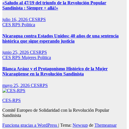
«Saludo al 47/19 del triunfo de la Revolución Popular
Sandinista : Siempre + allá!»
julio 16, 2026
CESRPS
CES RPS
Politica
Nicaragua contra Estados Unidos: 40 años de una sentencia
histórica que sigue esperando justicia
junio 25, 2026
CESRPS
CES RPS
Mujeres
Politica
Blanca Aráuz y el Protagonismo Histórico de la Mujer
Nicaragüense en la Revolución Sandinista
mayo 25, 2026
CESRPS
CES-RPS
Comité Europeo de Solidaridad con la Revolución Popular
Sandinista
Funciona gracias a WordPress
|
Tema:
Newsup
de
Themeansar