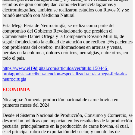
estudios de gran complejidad como electroencefalogramas y
electromiografías, también se realizaron estudios con Rayos X y se
brindó atención con Medicina Natural.
Esta Mega Feria de Neurocirugía, se realiza como parte del
compromiso del Gobierno Revolucionario que presiden el
Comandante Daniel Ortega y la Compañera Rosario Murillo, de
seguir fortaleciendo la calidad de atención que reciben l@s pacientes
con problemas del cerebro, malformaciones en arterias y venas,
hernias en la columna, dolores crónicos, neuralgias, entre otros, en
todo el país.
https://www.el19digital.com/articulos/ver/titulo:150446-
protagonistas-reciben-atencion-especializada-en-la-mega-feria-de-
neurocirugia
ECONOMIA
Nicaragua: Aumenta producción nacional de carne bovina en
primeros meses del 2024
Desde el Sistema Nacional de Producción, Consumo y Comercio, se
desarrollan políticas que impactan en los resultados de la producción
pecuaria, principalmente en la producción de carne bovina, el cual,
es el principal rubro de exportación del sector, y uno de los de