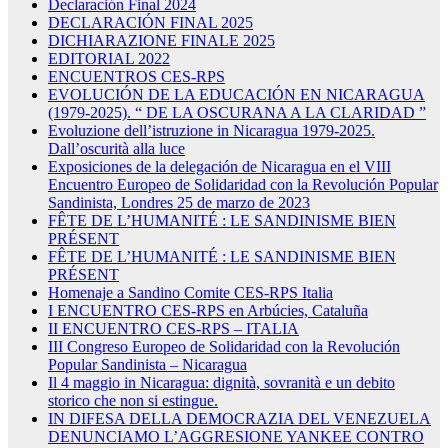
Declaración Final 2024
DECLARACIÓN FINAL 2025
DICHIARAZIONE FINALE 2025
EDITORIAL 2022
ENCUENTROS CES-RPS
EVOLUCIÓN DE LA EDUCACIÓN EN NICARAGUA
(1979-2025). “ DE LA OSCURANA A LA CLARIDAD ”
Evoluzione dell’istruzione in Nicaragua 1979-2025.
Dall’oscurità alla luce
Exposiciones de la delegación de Nicaragua en el VIII
Encuentro Europeo de Solidaridad con la Revolución Popular
Sandinista, Londres 25 de marzo de 2023
FÊTE DE L’HUMANITÉ : LE SANDINISME BIEN
PRÉSENT
FÊTE DE L’HUMANITÉ : LE SANDINISME BIEN
PRÉSENT
Homenaje a Sandino Comite CES-RPS Italia
I ENCUENTRO CES-RPS en Arbúcies, Cataluña
II ENCUENTRO CES-RPS – ITALIA
III Congreso Europeo de Solidaridad con la Revolución
Popular Sandinista – Nicaragua
Il 4 maggio in Nicaragua: dignità, sovranità e un debito
storico che non si estingue.
IN DIFESA DELLA DEMOCRAZIA DEL VENEZUELA
DENUNCIAMO L’AGGRESIONE YANKEE CONTRO