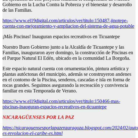
Gobierno en la Lucha Contra la Pobreza y el bienestar y desarrollo
de las Familias.
https://www.el19digital.com/articulos/ver/titulo:150487-jinotepe-
cuenta-con-mejoramiento-y-ampliacion-del-sistema-de-agua-potable
¡Más Piscinas! Inauguran espacios recreativos en Ticuantepe
Nuestro Buen Gobierno junto a la Alcaldía de Ticuantepe y las
Familias, inauguraron ayer domingo, la construcción de Piscinas en
el Parque Natural El Edén, ubicado en la comunidad La Borgoña.
Este espacio natural cuenta con ornamentación, pintura artística y
plantas autóctonas del municipio, además se construyeron andenes
en el contorno de la Piscina, senderos, cascadas e isla en forma de
rocas grandes. Seguimos asegurando la recreación y convivencia
familiar en esta Temporada de Verano.
https://www.el19digital.com/articulos/ver/titulo:150466-mas-
piscinas-inauguran-espacios-recreativos-en-ticuantepe
NICARAGÜENSES POR LA PAZ
https://nicaraguensesporlapazenzaragoza.blogspot.com/2024/02/aut
es-revolucion-el-caribe-es.html