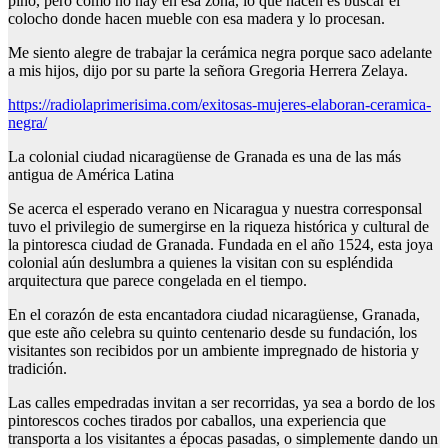
pino, pero como no hay en esa zona, lo que hacen es buscar el
colocho donde hacen mueble con esa madera y lo procesan.
Me siento alegre de trabajar la cerámica negra porque saco adelante
a mis hijos, dijo por su parte la señora Gregoria Herrera Zelaya.
https://radiolaprimerisima.com/exitosas-mujeres-elaboran-ceramica-
negra/
La colonial ciudad nicaragüense de Granada es una de las más
antigua de América Latina
Se acerca el esperado verano en Nicaragua y nuestra corresponsal
tuvo el privilegio de sumergirse en la riqueza histórica y cultural de
la pintoresca ciudad de Granada. Fundada en el año 1524, esta joya
colonial aún deslumbra a quienes la visitan con su espléndida
arquitectura que parece congelada en el tiempo.
En el corazón de esta encantadora ciudad nicaragüense, Granada,
que este año celebra su quinto centenario desde su fundación, los
visitantes son recibidos por un ambiente impregnado de historia y
tradición.
Las calles empedradas invitan a ser recorridas, ya sea a bordo de los
pintorescos coches tirados por caballos, una experiencia que
transporta a los visitantes a épocas pasadas, o simplemente dando un