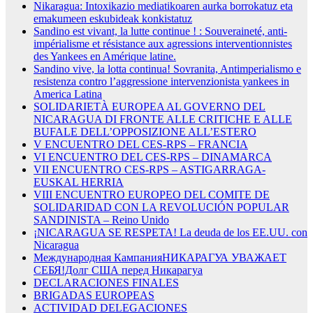
Nikaragua: Intoxikazio mediatikoaren aurka borrokatuz eta
emakumeen eskubideak konkistatuz
Sandino est vivant, la lutte continue ! : Souveraineté, anti-
impérialisme et résistance aux agressions interventionnistes
des Yankees en Amérique latine.
Sandino vive, la lotta continua! Sovranita, Antimperialismo e
resistenza contro l’aggressione intervenzionista yankees in
America Latina
SOLIDARIETÀ EUROPEA AL GOVERNO DEL
NICARAGUA DI FRONTE ALLE CRITICHE E ALLE
BUFALE DELL’OPPOSIZIONE ALL’ESTERO
V ENCUENTRO DEL CES-RPS – FRANCIA
VI ENCUENTRO DEL CES-RPS – DINAMARCA
VII ENCUENTRO CES-RPS – ASTIGARRAGA-
EUSKAL HERRIA
VIII ENCUENTRO EUROPEO DEL COMITE DE
SOLIDARIDAD CON LA REVOLUCIÓN POPULAR
SANDINISTA – Reino Unido
¡NICARAGUA SE RESPETA! La deuda de los EE.UU. con
Nicaragua
Международная КампанияНИКАРАГУА УВАЖАЕТ
СЕБЯ!Долг США перед Никарагуа
DECLARACIONES FINALES
BRIGADAS EUROPEAS
ACTIVIDAD DELEGACIONES