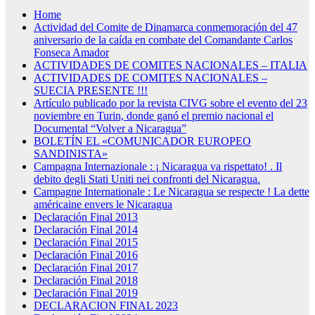
Home
Actividad del Comite de Dinamarca conmemoración del 47
aniversario de la caída en combate del Comandante Carlos
Fonseca Amador
ACTIVIDADES DE COMITES NACIONALES – ITALIA
ACTIVIDADES DE COMITES NACIONALES –
SUECIA PRESENTE !!!
Artículo publicado por la revista CIVG sobre el evento del 23
noviembre en Turin, donde ganó el premio nacional el
Documental “Volver a Nicaragua”
BOLETÍN EL «COMUNICADOR EUROPEO
SANDINISTA»
Campagna Internazionale : ¡ Nicaragua va rispettato! . Il
debito degli Stati Uniti nei confronti del Nicaragua.
Campagne Internationale : Le Nicaragua se respecte ! La dette
américaine envers le Nicaragua
Declaración Final 2013
Declaración Final 2014
Declaración Final 2015
Declaración Final 2016
Declaración Final 2017
Declaración Final 2018
Declaración Final 2019
DECLARACION FINAL 2023