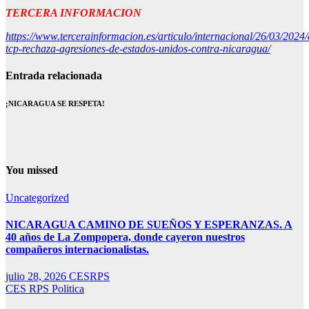
TERCERA INFORMACION
https://www.tercerainformacion.es/articulo/internacional/26/03/2024/
tcp-rechaza-agresiones-de-estados-unidos-contra-nicaragua/
Entrada relacionada
¡NICARAGUA SE RESPETA!
You missed
Uncategorized
NICARAGUA CAMINO DE SUEÑOS Y ESPERANZAS. A
40 años de La Zompopera, donde cayeron nuestros
compañeros internacionalistas.
julio 28, 2026
CESRPS
CES RPS
Politica