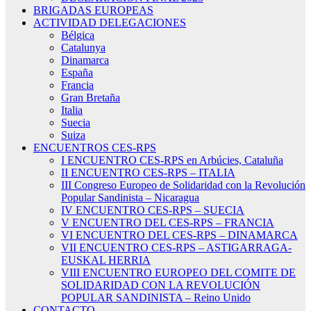
BRIGADAS EUROPEAS
ACTIVIDAD DELEGACIONES
Bélgica
Catalunya
Dinamarca
España
Francia
Gran Bretaña
Italia
Suecia
Suiza
ENCUENTROS CES-RPS
I ENCUENTRO CES-RPS en Arbúcies, Cataluña
II ENCUENTRO CES-RPS – ITALIA
III Congreso Europeo de Solidaridad con la Revolución
Popular Sandinista – Nicaragua
IV ENCUENTRO CES-RPS – SUECIA
V ENCUENTRO DEL CES-RPS – FRANCIA
VI ENCUENTRO DEL CES-RPS – DINAMARCA
VII ENCUENTRO CES-RPS – ASTIGARRAGA-
EUSKAL HERRIA
VIII ENCUENTRO EUROPEO DEL COMITE DE
SOLIDARIDAD CON LA REVOLUCIÓN
POPULAR SANDINISTA – Reino Unido
CONTACTO