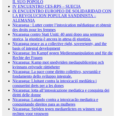
IL SUO POPOLO
IV ENCUENTRO CES-RPS – SUECIA
IX ENCUENTRO EUROPEO DE SOLIDARIDAD CON
LA REVOLUCION POPULAR SANDINISTA –
ALEMANIA
Nicaragua : Lutter contre l’intoxication médiatique et obtenir
des droits pour les femmes
Nicaragua contro Stati Uniti: 40 anni dopo una sentenza
storica, la giustizia è ancora in attesa di giustizia.
Nicaragua peace as a collective right, sovereignty, and the
basis of integral development
Nicaragua: Im Kampf gegen Medienmanipulation und für die
Rechte der Frauen
Nicaragua: Kamp mot snedvriden mediapublicering och
kvinnans erövrade rättigheter
Nicaragua: La pace come diritto collettivo, sovranità e
fondamento dello sviluppo integrale.
Nicaragua: Lluitant contra la intoxicació mediàtica i
conquerint drets per a les dones
Nicaragua: lotta all’intossicazione mediatica e conquista dei
diritti delle donne
Nicaragua: Lutando contra a intoxicação mediatica e
conquistando direitos para as mulheres
Nicaragua: Strijden tegen mediarelicten en winnen van
rechten voor vrouwen