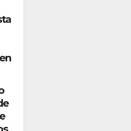
sta
 en
o
de
de
os