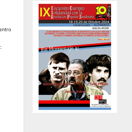
entro
-