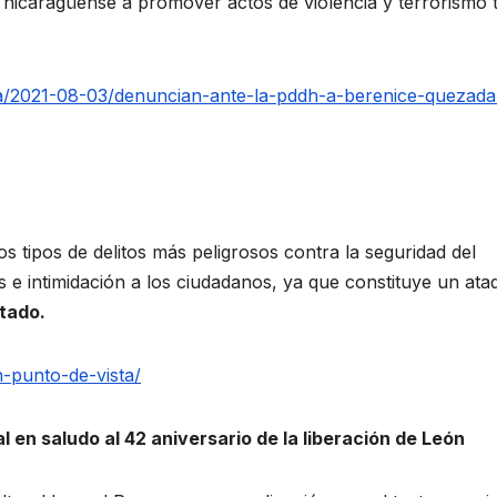
o nicaragüense a promover actos de violencia y terrorismo t
a/2021-08-03/denuncian-ante-la-pddh-a-berenice-quezada
s tipos de delitos más peligrosos contra la seguridad del
 e intimidación a los ciudadanos, ya que constituye un ata
stado.
n-punto-de-vista/
 en saludo al 42 aniversario de la liberación de León