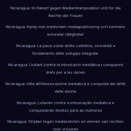
Nicaragua: Im Kampf gegen Medienmanipulation und für die
Rechte der Frauen
Nicaragua: Kamp mot snedvriden mediapublicering och kvinnans
erövrade rättigheter
Nicaragua: La pace come diritto collettivo, sovranità e
fondamento dello sviluppo integrale.
Nicaragua: Lluitant contra la intoxicació mediàtica i conquerint
drets per a les dones
Nicaragua: lotta all’intossicazione mediatica e conquista dei diritti
delle donne
Nicaragua: Lutando contra a intoxicação mediatica e
conquistando direitos para as mulheres
Nicaragua: Strijden tegen mediarelicten en winnen van rechten
voor vrouwen