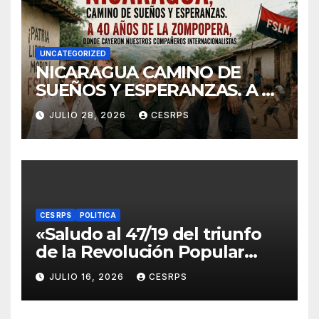
UNCATEGORIZED
NICARAGUA CAMINO DE
SUEÑOS Y ESPERANZAS. A 40
años de La Zompopera,
JULIO 28, 2026
CESRPS
donde cayeron nuestros
compañeros
internacionalistas.
CES RPS
POLITICA
«Saludo al 47/19 del triunfo
de la Revolución Popular
Sandinista : Siempre + allá!»
JULIO 16, 2026
CESRPS