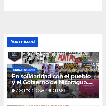
You missed
UNCATEGORIZED
En solidaridad con el pueblo
y el Gobierno de Nicaragua.
En defensa de su soberanía y
AGOSTO 7, 2026
CESRPS
de su modelo de democracia
participa