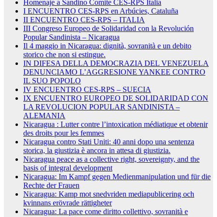
Homenaje a Sandino Comite CES-RPS Italia
I ENCUENTRO CES-RPS en Arbúcies, Cataluña
II ENCUENTRO CES-RPS – ITALIA
III Congreso Europeo de Solidaridad con la Revolución
Popular Sandinista – Nicaragua
Il 4 maggio in Nicaragua: dignità, sovranità e un debito
storico che non si estingue.
IN DIFESA DELLA DEMOCRAZIA DEL VENEZUELA
DENUNCIAMO L’AGGRESIONE YANKEE CONTRO
IL SUO POPOLO
IV ENCUENTRO CES-RPS – SUECIA
IX ENCUENTRO EUROPEO DE SOLIDARIDAD CON
LA REVOLUCION POPULAR SANDINISTA –
ALEMANIA
Nicaragua : Lutter contre l’intoxication médiatique et obtenir
des droits pour les femmes
Nicaragua contro Stati Uniti: 40 anni dopo una sentenza
storica, la giustizia è ancora in attesa di giustizia.
Nicaragua peace as a collective right, sovereignty, and the
basis of integral development
Nicaragua: Im Kampf gegen Medienmanipulation und für die
Rechte der Frauen
Nicaragua: Kamp mot snedvriden mediapublicering och
kvinnans erövrade rättigheter
Nicaragua: La pace come diritto collettivo, sovranità e