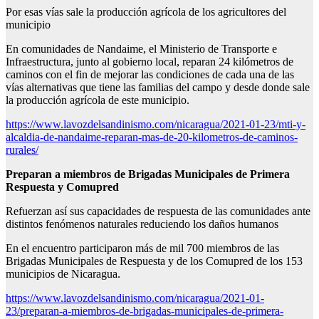
Por esas vías sale la producción agrícola de los agricultores del
municipio
En comunidades de Nandaime, el Ministerio de Transporte e
Infraestructura, junto al gobierno local, reparan 24 kilómetros de
caminos con el fin de mejorar las condiciones de cada una de las
vías alternativas que tiene las familias del campo y desde donde sale
la producción agrícola de este municipio.
https://www.lavozdelsandinismo.com/nicaragua/2021-01-23/mti-y-
alcaldia-de-nandaime-reparan-mas-de-20-kilometros-de-caminos-
rurales/
Preparan a miembros
de Brigadas Municipales de Primera
Respuesta y Comupred
Refuerzan así sus capacidades de respuesta de las comunidades ante
distintos fenómenos naturales reduciendo los daños humanos
En el encuentro participaron más de mil 700 miembros de las
Brigadas Municipales de Respuesta y de los Comupred de los 153
municipios de Nicaragua.
https://www.lavozdelsandinismo.com/nicaragua/2021-01-
23/preparan-a-miembros-de-brigadas-municipales-de-primera-