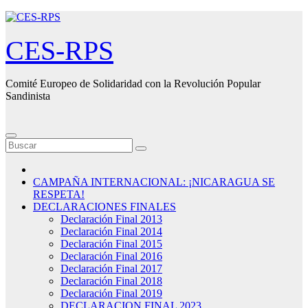
Saltar
al
contenido
CES-RPS
Comité Europeo de Solidaridad con la Revolución Popular
Sandinista
CAMPAÑA INTERNACIONAL: ¡NICARAGUA SE
RESPETA!
DECLARACIONES FINALES
Declaración Final 2013
Declaración Final 2014
Declaración Final 2015
Declaración Final 2016
Declaración Final 2017
Declaración Final 2018
Declaración Final 2019
DECLARACION FINAL 2023