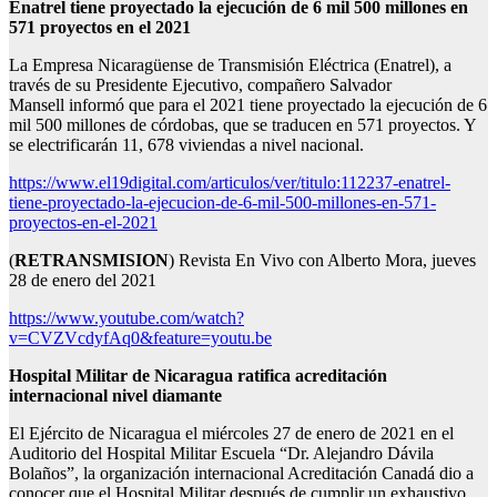
Enatrel tiene proyectado
la ejecución de 6 mil 500 millones en
571 proyectos en el 2021
La Empresa Nicaragüense de Transmisión Eléctrica (Enatrel), a
través de su Presidente Ejecutivo, compañero Salvador
Mansell informó que para el 2021 tiene proyectado la ejecución de 6
mil 500 millones de córdobas, que se traducen en 571 proyectos. Y
se electrificarán 11, 678 viviendas a nivel nacional.
https://www.el19digital.com/articulos/ver/titulo:112237-enatrel-
tiene-proyectado-la-ejecucion-de-6-mil-500-millones-en-571-
proyectos-en-el-2021
(
RETRANSMISION
) Revista En Vivo con Alberto Mora, jueves
28 de enero del 2021
https://www.youtube.com/watch?
v=CVZVcdyfAq0&feature=youtu.be
Hospital Militar de Nicaragua
ratifica acreditación
internacional nivel diamante
El Ejército de Nicaragua el miércoles 27 de enero de 2021 en el
Auditorio del Hospital Militar Escuela “Dr. Alejandro Dávila
Bolaños”, la organización internacional Acreditación Canadá dio a
conocer que el Hospital Militar después de cumplir un exhaustivo