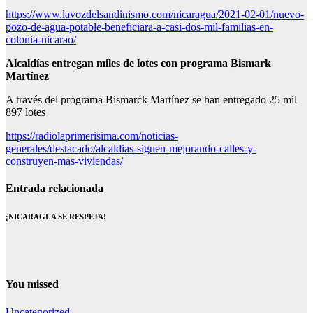
https://www.lavozdelsandinismo.com/nicaragua/2021-02-01/nuevo-
pozo-de-agua-potable-beneficiara-a-casi-dos-mil-familias-en-
colonia-nicarao/
Alcaldías entregan miles de lotes
con programa Bismark
Martínez
A través del programa Bismarck Martínez se han entregado 25 mil
897 lotes
https://radiolaprimerisima.com/noticias-
generales/destacado/alcaldias-siguen-mejorando-calles-y-
construyen-mas-viviendas/
Entrada relacionada
¡NICARAGUA SE RESPETA!
You missed
Uncategorized