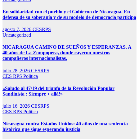
En solidaridad con el pueblo y el Gobierno de Nicaragua. En
defensa de su soberanía y de su modelo de democracia participa
agosto 7, 2026
CESRPS
Uncategorized
NICARAGUA CAMINO DE SUEÑOS Y ESPERANZAS. A
40 años de La Zompopera, donde cayeron nuestros
compañeros internacionalistas.
julio 28, 2026
CESRPS
CES RPS
Politica
«Saludo al 47/19 del triunfo de la Revolución Popular
Sandinista : Siempre + allá!»
julio 16, 2026
CESRPS
CES RPS
Politica
Nicaragua contra Estados Unidos: 40 años de una sentencia
histórica que sigue esperando justicia