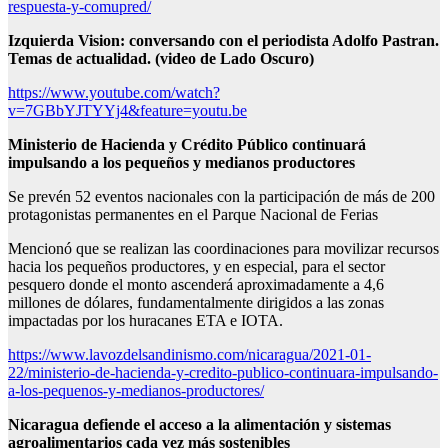
respuesta-y-comupred/
Izquierda Vision: conversando con el periodista Adolfo Pastran.
Temas de actualidad
. (video de Lado Oscuro)
https://www.youtube.com/watch?
v=7GBbYJTYYj4&feature=youtu.be
Ministerio de Hacienda y Crédito Público
continuará
impulsando a los pequeños y medianos productores
Se prevén 52 eventos nacionales con la participación de más de 200
protagonistas permanentes en el Parque Nacional de Ferias
Mencionó que se realizan las coordinaciones para movilizar recursos
hacia los pequeños productores, y en especial, para el sector
pesquero donde el monto ascenderá aproximadamente a 4,6
millones de dólares, fundamentalmente dirigidos a las zonas
impactadas por los huracanes ETA e IOTA.
https://www.lavozdelsandinismo.com/nicaragua/2021-01-
22/ministerio-de-hacienda-y-credito-publico-continuara-impulsando-
a-los-pequenos-y-medianos-productores/
Nicaragua defiende el acceso
a la alimentación y sistemas
agroalimentarios cada vez más sostenibles