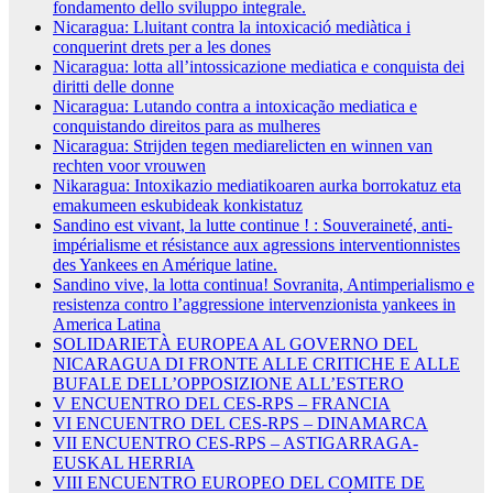
fondamento dello sviluppo integrale.
Nicaragua: Lluitant contra la intoxicació mediàtica i
conquerint drets per a les dones
Nicaragua: lotta all’intossicazione mediatica e conquista dei
diritti delle donne
Nicaragua: Lutando contra a intoxicação mediatica e
conquistando direitos para as mulheres
Nicaragua: Strijden tegen mediarelicten en winnen van
rechten voor vrouwen
Nikaragua: Intoxikazio mediatikoaren aurka borrokatuz eta
emakumeen eskubideak konkistatuz
Sandino est vivant, la lutte continue ! : Souveraineté, anti-
impérialisme et résistance aux agressions interventionnistes
des Yankees en Amérique latine.
Sandino vive, la lotta continua! Sovranita, Antimperialismo e
resistenza contro l’aggressione intervenzionista yankees in
America Latina
SOLIDARIETÀ EUROPEA AL GOVERNO DEL
NICARAGUA DI FRONTE ALLE CRITICHE E ALLE
BUFALE DELL’OPPOSIZIONE ALL’ESTERO
V ENCUENTRO DEL CES-RPS – FRANCIA
VI ENCUENTRO DEL CES-RPS – DINAMARCA
VII ENCUENTRO CES-RPS – ASTIGARRAGA-
EUSKAL HERRIA
VIII ENCUENTRO EUROPEO DEL COMITE DE