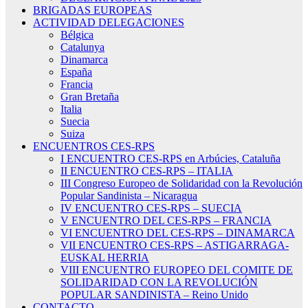
BRIGADAS EUROPEAS
ACTIVIDAD DELEGACIONES
Bélgica
Catalunya
Dinamarca
España
Francia
Gran Bretaña
Italia
Suecia
Suiza
ENCUENTROS CES-RPS
I ENCUENTRO CES-RPS en Arbúcies, Cataluña
II ENCUENTRO CES-RPS – ITALIA
III Congreso Europeo de Solidaridad con la Revolución
Popular Sandinista – Nicaragua
IV ENCUENTRO CES-RPS – SUECIA
V ENCUENTRO DEL CES-RPS – FRANCIA
VI ENCUENTRO DEL CES-RPS – DINAMARCA
VII ENCUENTRO CES-RPS – ASTIGARRAGA-
EUSKAL HERRIA
VIII ENCUENTRO EUROPEO DEL COMITE DE
SOLIDARIDAD CON LA REVOLUCIÓN
POPULAR SANDINISTA – Reino Unido
CONTACTO