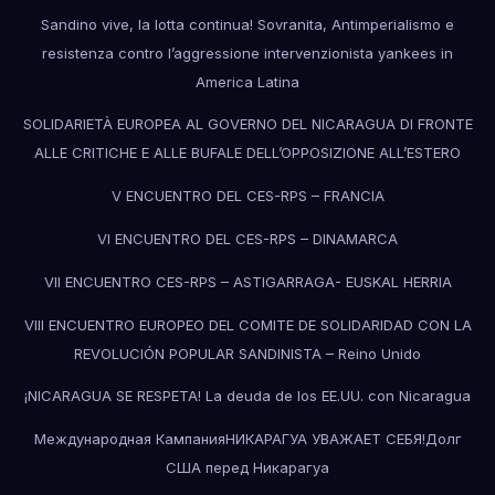
Sandino vive, la lotta continua! Sovranita, Antimperialismo e
resistenza contro l’aggressione intervenzionista yankees in
America Latina
SOLIDARIETÀ EUROPEA AL GOVERNO DEL NICARAGUA DI FRONTE
ALLE CRITICHE E ALLE BUFALE DELL’OPPOSIZIONE ALL’ESTERO
V ENCUENTRO DEL CES-RPS – FRANCIA
VI ENCUENTRO DEL CES-RPS – DINAMARCA
VII ENCUENTRO CES-RPS – ASTIGARRAGA- EUSKAL HERRIA
VIII ENCUENTRO EUROPEO DEL COMITE DE SOLIDARIDAD CON LA
REVOLUCIÓN POPULAR SANDINISTA – Reino Unido
¡NICARAGUA SE RESPETA! La deuda de los EE.UU. con Nicaragua
Международная КампанияНИКАРАГУА УВАЖАЕТ СЕБЯ!Долг
США перед Никарагуа