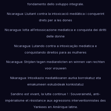
fondamento dello sviluppo integrale.
Nicaragua: Lluitant contra la intoxicació mediàtica i conquerint
drets per a les dones
Nicaragua: lotta all’intossicazione mediatica e conquista dei diritti
delle donne
Nicaragua: Lutando contra a intoxicação mediatica e
conquistando direitos para as mulheres
Nicaragua: Strijden tegen mediarelicten en winnen van rechten
voor vrouwen
Nikaragua: Intoxikazio mediatikoaren aurka borrokatuz eta
emakumeen eskubideak konkistatuz
Sandino est vivant, la lutte continue ! : Souveraineté, anti-
impérialisme et résistance aux agressions interventionnistes des
Yankees en Amérique latine.