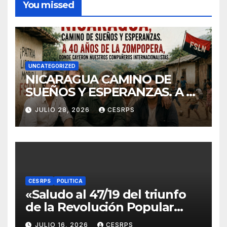
You missed
UNCATEGORIZED
NICARAGUA CAMINO DE
SUEÑOS Y ESPERANZAS. A 40
años de La Zompopera,
JULIO 28, 2026
CESRPS
donde cayeron nuestros
compañeros
internacionalistas.
CES RPS
POLITICA
«Saludo al 47/19 del triunfo
de la Revolución Popular
Sandinista : Siempre + allá!»
JULIO 16, 2026
CESRPS