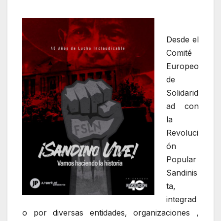
Desde el
Comité
Europeo
de
Solidarid
ad con
la
Revoluci
ón
Popular
Sandinis
ta,
integrad
o por diversas entidades, organizaciones ,