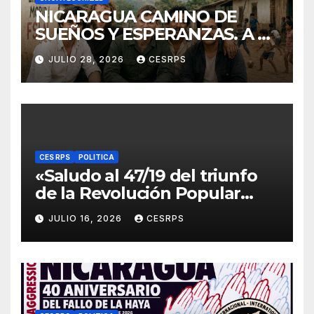
NICARAGUA CAMINO DE
SUEÑOS Y ESPERANZAS. A 40
años de La Zompopera,
JULIO 28, 2026
CESRPS
donde cayeron nuestros
compañeros
internacionalistas.
CES RPS
POLITICA
«Saludo al 47/19 del triunfo
de la Revolución Popular
Sandinista : Siempre + allá!»
JULIO 16, 2026
CESRPS