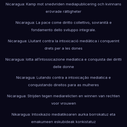
Nicaragua: Kamp mot snedvriden mediapublicering och kvinnans
erövrade rättigheter
Nicaragua: La pace come diritto collettivo, sovranità e
fondamento dello sviluppo integrale.
Nicaragua: Lluitant contra la intoxicació mediàtica i conquerint
drets per a les dones
Nicaragua: lotta all’intossicazione mediatica e conquista dei diritti
delle donne
Nicaragua: Lutando contra a intoxicação mediatica e
conquistando direitos para as mulheres
Nicaragua: Strijden tegen mediarelicten en winnen van rechten
voor vrouwen
Nikaragua: Intoxikazio mediatikoaren aurka borrokatuz eta
emakumeen eskubideak konkistatuz