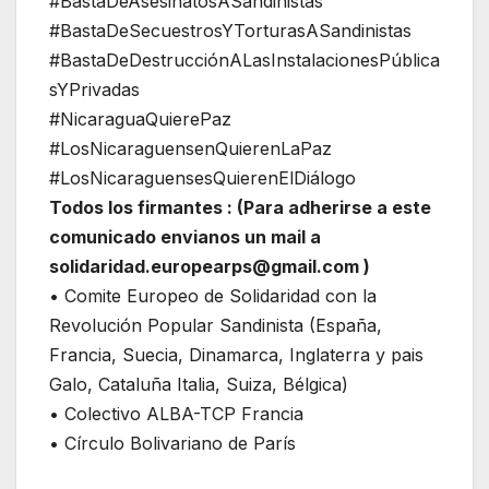
#BastaDeAsesinatosASandinistas
#BastaDeSecuestrosYTorturasASandinistas
#BastaDeDestrucciónALasInstalacionesPública
sYPrivadas
#NicaraguaQuierePaz
#LosNicaraguensenQuierenLaPaz
#LosNicaraguensesQuierenElDiálogo
Todos los firmantes : (Para adherirse a este
comunicado envianos un mail a
solidaridad.europearps@gmail.com )
• Comite Europeo de Solidaridad con la
Revolución Popular Sandinista (España,
Francia, Suecia, Dinamarca, Inglaterra y pais
Galo, Cataluña Italia, Suiza, Bélgica)
• Colectivo ALBA-TCP Francia
• Círculo Bolivariano de París