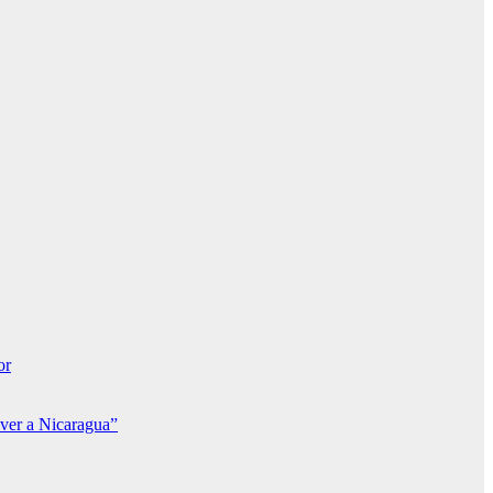
or
lver a Nicaragua”