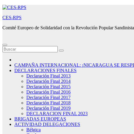
Saltar
al
CES-RPS
contenido
Comité Europeo de Solidaridad con la Revolución Popular Sandinista
CAMPAÑA INTERNACIONAL: ¡NICARAGUA SE RESP
DECLARACIONES FINALES
Declaración Final 2013
Declaración Final 2014
Declaración Final 2015
Declaración Final 2016
Declaración Final 2017
Declaración Final 2018
Declaración Final 2019
DECLARACION FINAL 2023
BRIGADAS EUROPEAS
ACTIVIDAD DELEGACIONES
Bélgica