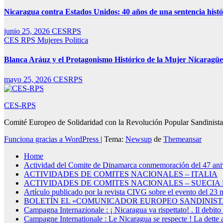
Nicaragua contra Estados Unidos: 40 años de una sentencia histór
junio 25, 2026
CESRPS
CES RPS
Mujeres
Politica
Blanca Aráuz y el Protagonismo Histórico de la Mujer Nicaragüe
mayo 25, 2026
CESRPS
CES-RPS
Comité Europeo de Solidaridad con la Revolución Popular Sandinista
Funciona gracias a WordPress
|
Tema:
Newsup
de
Themeansar
Home
Actividad del Comite de Dinamarca conmemoración del 47 ani
ACTIVIDADES DE COMITES NACIONALES – ITALIA
ACTIVIDADES DE COMITES NACIONALES – SUECIA P
Artículo publicado por la revista CIVG sobre el evento del 23
BOLETÍN EL «COMUNICADOR EUROPEO SANDINIST
Campagna Internazionale : ¡ Nicaragua va rispettato! . Il debito 
Campagne Internationale : Le Nicaragua se respecte ! La dette 