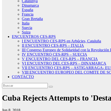
Catalunya
Dinamarca
España
Francia
Gran Bretaña
Italia
Suecia
Suiza
ENCUENTROS CES-RPS
I ENCUENTRO CES-RPS en Arbúcies, Cataluña
II ENCUENTRO CES-RPS – ITALIA
III Congreso Europeo de Solidaridad con la Revolución 
IV ENCUENTRO CES-RPS – SUECIA
V ENCUENTRO DEL CES-RPS – FRANCIA
VI ENCUENTRO DEL CES-RPS – DINAMARCA
VII ENCUENTRO CES-RPS – ASTIGARRAGA- E
VIII ENCUENTRO EUROPEO DEL COMITE DE SO
CONTACTO
Cuba Rejects Attempts to 'Desta
Jun 8, 2018