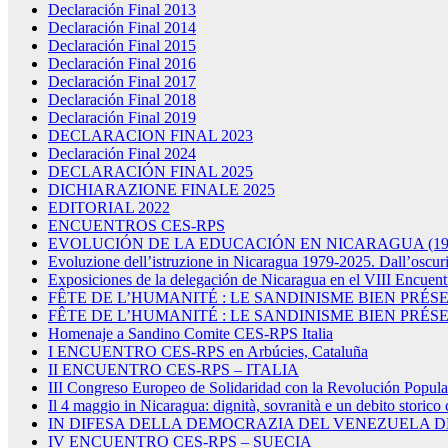
Declaración Final 2013
Declaración Final 2014
Declaración Final 2015
Declaración Final 2016
Declaración Final 2017
Declaración Final 2018
Declaración Final 2019
DECLARACION FINAL 2023
Declaración Final 2024
DECLARACIÓN FINAL 2025
DICHIARAZIONE FINALE 2025
EDITORIAL 2022
ENCUENTROS CES-RPS
EVOLUCIÓN DE LA EDUCACIÓN EN NICARAGUA (1979
Evoluzione dell’istruzione in Nicaragua 1979-2025. Dall’oscurit
Exposiciones de la delegación de Nicaragua en el VIII Encuen
FÊTE DE L’HUMANITÉ : LE SANDINISME BIEN PRÉS
FÊTE DE L’HUMANITÉ : LE SANDINISME BIEN PRÉS
Homenaje a Sandino Comite CES-RPS Italia
I ENCUENTRO CES-RPS en Arbúcies, Cataluña
II ENCUENTRO CES-RPS – ITALIA
III Congreso Europeo de Solidaridad con la Revolución Popula
Il 4 maggio in Nicaragua: dignità, sovranità e un debito storico 
IN DIFESA DELLA DEMOCRAZIA DEL VENEZUELA 
IV ENCUENTRO CES-RPS – SUECIA