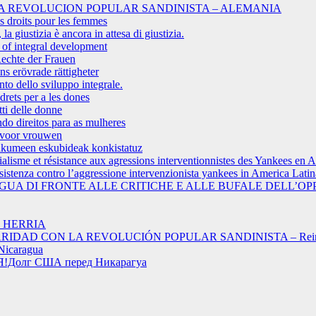
A REVOLUCION POPULAR SANDINISTA – ALEMANIA
es droits pour les femmes
a giustizia è ancora in attesa di giustizia.
s of integral development
echte der Frauen
 erövrade rättigheter
to dello sviluppo integrale.
drets per a les dones
tti delle donne
do direitos para as mulheres
n voor vrouwen
makumeen eskubideak konkistatuz
rialisme et résistance aux agressions interventionnistes des Yankees en 
esistenza contro l’aggressione intervenzionista yankees in America Latin
UA DI FRONTE ALLE CRITICHE E ALLE BUFALE DELL’OP
 HERRIA
RIDAD CON LA REVOLUCIÓN POPULAR SANDINISTA – Rein
icaragua
Долг США перед Никарагуа