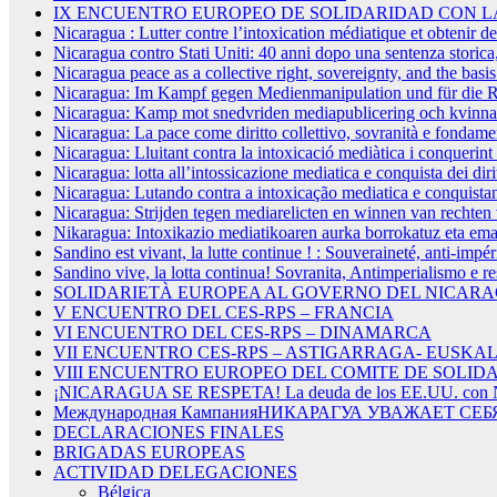
IX ENCUENTRO EUROPEO DE SOLIDARIDAD CON L
Nicaragua : Lutter contre l’intoxication médiatique et obtenir d
Nicaragua contro Stati Uniti: 40 anni dopo una sentenza storica, l
Nicaragua peace as a collective right, sovereignty, and the basi
Nicaragua: Im Kampf gegen Medienmanipulation und für die R
Nicaragua: Kamp mot snedvriden mediapublicering och kvinnans
Nicaragua: La pace come diritto collettivo, sovranità e fondamen
Nicaragua: Lluitant contra la intoxicació mediàtica i conquerint 
Nicaragua: lotta all’intossicazione mediatica e conquista dei diri
Nicaragua: Lutando contra a intoxicação mediatica e conquistan
Nicaragua: Strijden tegen mediarelicten en winnen van rechte
Nikaragua: Intoxikazio mediatikoaren aurka borrokatuz eta e
Sandino est vivant, la lutte continue ! : Souveraineté, anti-impé
Sandino vive, la lotta continua! Sovranita, Antimperialismo e r
SOLIDARIETÀ EUROPEA AL GOVERNO DEL NICARAG
V ENCUENTRO DEL CES-RPS – FRANCIA
VI ENCUENTRO DEL CES-RPS – DINAMARCA
VII ENCUENTRO CES-RPS – ASTIGARRAGA- EUSKAL
VIII ENCUENTRO EUROPEO DEL COMITE DE SOLIDA
¡NICARAGUA SE RESPETA! La deuda de los EE.UU. con N
Международная КампанияНИКАРАГУА УВАЖАЕТ СЕБЯ!
DECLARACIONES FINALES
BRIGADAS EUROPEAS
ACTIVIDAD DELEGACIONES
Bélgica