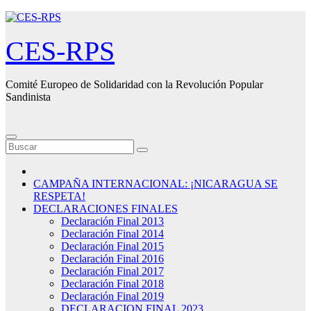
Saltar
al
contenido
CES-RPS
Comité Europeo de Solidaridad con la Revolución Popular
Sandinista
CAMPAÑA INTERNACIONAL: ¡NICARAGUA SE
RESPETA!
DECLARACIONES FINALES
Declaración Final 2013
Declaración Final 2014
Declaración Final 2015
Declaración Final 2016
Declaración Final 2017
Declaración Final 2018
Declaración Final 2019
DECLARACION FINAL 2023