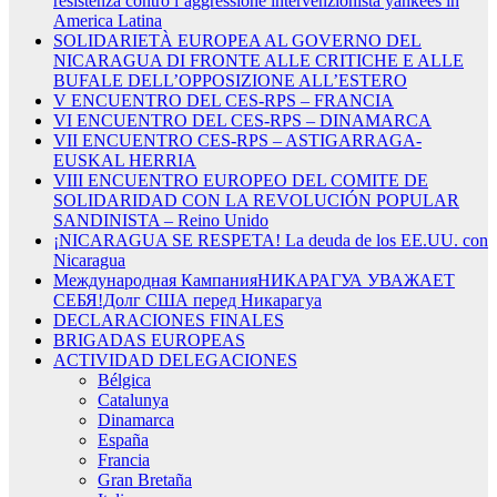
resistenza contro l’aggressione intervenzionista yankees in
America Latina
SOLIDARIETÀ EUROPEA AL GOVERNO DEL
NICARAGUA DI FRONTE ALLE CRITICHE E ALLE
BUFALE DELL’OPPOSIZIONE ALL’ESTERO
V ENCUENTRO DEL CES-RPS – FRANCIA
VI ENCUENTRO DEL CES-RPS – DINAMARCA
VII ENCUENTRO CES-RPS – ASTIGARRAGA-
EUSKAL HERRIA
VIII ENCUENTRO EUROPEO DEL COMITE DE
SOLIDARIDAD CON LA REVOLUCIÓN POPULAR
SANDINISTA – Reino Unido
¡NICARAGUA SE RESPETA! La deuda de los EE.UU. con
Nicaragua
Международная КампанияНИКАРАГУА УВАЖАЕТ
СЕБЯ!Долг США перед Никарагуа
DECLARACIONES FINALES
BRIGADAS EUROPEAS
ACTIVIDAD DELEGACIONES
Bélgica
Catalunya
Dinamarca
España
Francia
Gran Bretaña