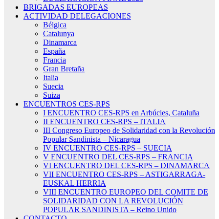
BRIGADAS EUROPEAS
ACTIVIDAD DELEGACIONES
Bélgica
Catalunya
Dinamarca
España
Francia
Gran Bretaña
Italia
Suecia
Suiza
ENCUENTROS CES-RPS
I ENCUENTRO CES-RPS en Arbúcies, Cataluña
II ENCUENTRO CES-RPS – ITALIA
III Congreso Europeo de Solidaridad con la Revolución
Popular Sandinista – Nicaragua
IV ENCUENTRO CES-RPS – SUECIA
V ENCUENTRO DEL CES-RPS – FRANCIA
VI ENCUENTRO DEL CES-RPS – DINAMARCA
VII ENCUENTRO CES-RPS – ASTIGARRAGA-
EUSKAL HERRIA
VIII ENCUENTRO EUROPEO DEL COMITE DE
SOLIDARIDAD CON LA REVOLUCIÓN
POPULAR SANDINISTA – Reino Unido
CONTACTO