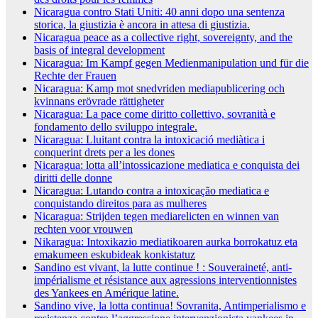
Nicaragua contro Stati Uniti: 40 anni dopo una sentenza
storica, la giustizia è ancora in attesa di giustizia.
Nicaragua peace as a collective right, sovereignty, and the
basis of integral development
Nicaragua: Im Kampf gegen Medienmanipulation und für die
Rechte der Frauen
Nicaragua: Kamp mot snedvriden mediapublicering och
kvinnans erövrade rättigheter
Nicaragua: La pace come diritto collettivo, sovranità e
fondamento dello sviluppo integrale.
Nicaragua: Lluitant contra la intoxicació mediàtica i
conquerint drets per a les dones
Nicaragua: lotta all’intossicazione mediatica e conquista dei
diritti delle donne
Nicaragua: Lutando contra a intoxicação mediatica e
conquistando direitos para as mulheres
Nicaragua: Strijden tegen mediarelicten en winnen van
rechten voor vrouwen
Nikaragua: Intoxikazio mediatikoaren aurka borrokatuz eta
emakumeen eskubideak konkistatuz
Sandino est vivant, la lutte continue ! : Souveraineté, anti-
impérialisme et résistance aux agressions interventionnistes
des Yankees en Amérique latine.
Sandino vive, la lotta continua! Sovranita, Antimperialismo e