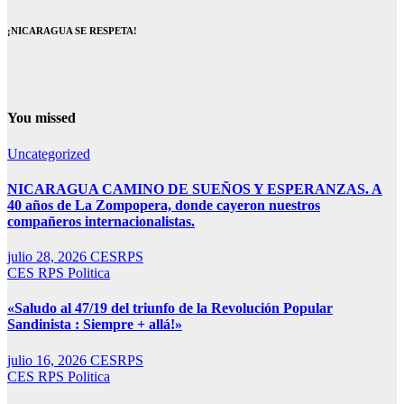
¡NICARAGUA SE RESPETA!
You missed
Uncategorized
NICARAGUA CAMINO DE SUEÑOS Y ESPERANZAS. A
40 años de La Zompopera, donde cayeron nuestros
compañeros internacionalistas.
julio 28, 2026
CESRPS
CES RPS
Politica
«Saludo al 47/19 del triunfo de la Revolución Popular
Sandinista : Siempre + allá!»
julio 16, 2026
CESRPS
CES RPS
Politica