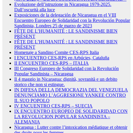
Evoluzione dell’istruzione in Nicaragua 1979-2025.
Dall’oscurità alla luce
Exposiciones de la delegación de Nicaragua en el VIII
Encuentro Europeo de Solidaridad con la Revolución Popular
Sandinista, Londres 25 de marzo de 2023
FÊTE DE L’HUMANITÉ : LE SANDINISME BIEN
PRÉSENT
FÊTE DE L’HUMANITÉ : LE SANDINISME BIEN
PRÉSENT
Homenaje a Sandino Comite CES-RPS Italia
I ENCUENTRO CES-RPS en Arbúcies, Cataluña
II ENCUENTRO CES-RPS – ITALIA
III Congreso Europeo de Solidaridad con la Revolución
Popular Sandinista – Nicaragua
Il 4 maggio in Nicaragua: dignità, sovranità e un debito
storico che non si estingue.
IN DIFESA DELLA DEMOCRAZIA DEL VENEZUELA
DENUNCIAMO L’AGGRESIONE YANKEE CONTRO
IL SUO POPOLO
IV ENCUENTRO CES-RPS – SUECIA
IX ENCUENTRO EUROPEO DE SOLIDARIDAD CON
LA REVOLUCION POPULAR SANDINISTA –
ALEMANIA
Nicaragua : Lutter contre l’intoxication médiatique et obtenir
des droits pour les femmes