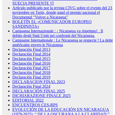
SUECIA PRESENTE !!!
Artículo publicado por la revista CIVG sobre el evento del 23
noviembre en Turin, donde ganó el premio nacional el
Documental “Volver a Nicaragua”
BOLETÍN EL «COMUNICADOR EUROPEO
SANDINISTA»
Campagna Internazionale : ¡ Nicaragua va rispettato! . Il
debito degli Stati Uniti nei confronti del Nicaragua.
Campagne Internationale : Le Nicaragua se respecte ! La dette
américaine envers le Nicaragua
Declaración Final 2013
Declaración Final 2014
Declaración Final 2015
Declaración Final 2016
Declaración Final 2017
Declaración Final 2018
Declaración Final 2019
DECLARACION FINAL 2023
Declaración Final 2024
DECLARACIÓN FINAL 2025
DICHIARAZIONE FINALE 2025
EDITORIAL 2022
ENCUENTROS CES-RPS
EVOLUCIÓN DE LA EDUCACIÓN EN NICARAGUA
(1979-2025). “ DE LA OSCURANA A LA CLARIDAD ”