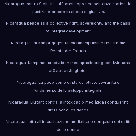
Nicaragua contro Stati Uniti: 40 anni dopo una sentenza storica, la
giustizia è ancora in attesa di giustizia.
Nicaragua peace as a collective right, sovereignty, and the basis
of integral development
Nicaragua: Im Kampf gegen Medienmanipulation und für die
Rechte der Frauen
Nicaragua: Kamp mot snedvriden mediapublicering och kvinnans
erövrade rättigheter
Nicaragua: La pace come diritto collettivo, sovranità e
fondamento dello sviluppo integrale.
Nicaragua: Lluitant contra la intoxicació mediàtica i conquerint
drets per a les dones
Nicaragua: lotta all’intossicazione mediatica e conquista dei diritti
delle donne