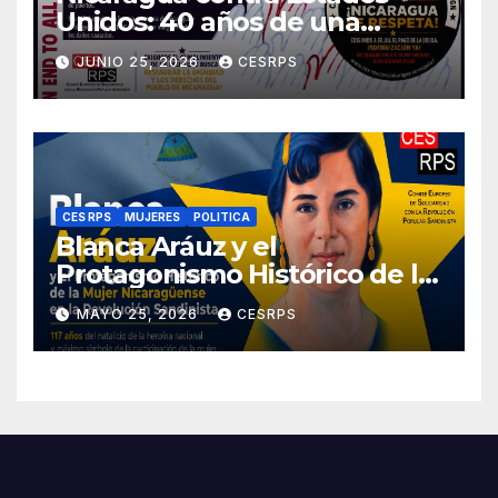
Unidos: 40 años de una
sentencia histórica que sigue
JUNIO 25, 2026
CESRPS
esperando justicia
CES RPS
MUJERES
POLITICA
Blanca Aráuz y el
Protagonismo Histórico de la
Mujer Nicaragüense en la
MAYO 25, 2026
CESRPS
Revolución Sandinista