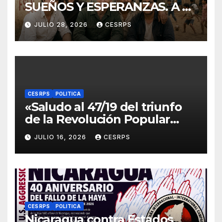
SUEÑOS Y ESPERANZAS. A 40
años de La Zompopera,
JULIO 28, 2026
CESRPS
donde cayeron nuestros
compañeros
internacionalistas.
CES RPS
POLITICA
«Saludo al 47/19 del triunfo
de la Revolución Popular
Sandinista : Siempre + allá!»
JULIO 16, 2026
CESRPS
CES RPS
POLITICA
Nicaragua contra Estados