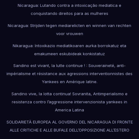
Nicaragua: Lutando contra a intoxicação mediatica e
conquistando direitos para as mulheres
Nicaragua: Strijden tegen mediarelicten en winnen van rechten
voor vrouwen
Nikaragua: Intoxikazio mediatikoaren aurka borrokatuz eta
emakumeen eskubideak konkistatuz
Sandino est vivant, la lutte continue ! : Souveraineté, anti-
impérialisme et résistance aux agressions interventionnistes des
Yankees en Amérique latine.
Sandino vive, la lotta continua! Sovranita, Antimperialismo e
resistenza contro l’aggressione intervenzionista yankees in
America Latina
SOLIDARIETÀ EUROPEA AL GOVERNO DEL NICARAGUA DI FRONTE
ALLE CRITICHE E ALLE BUFALE DELL’OPPOSIZIONE ALL’ESTERO