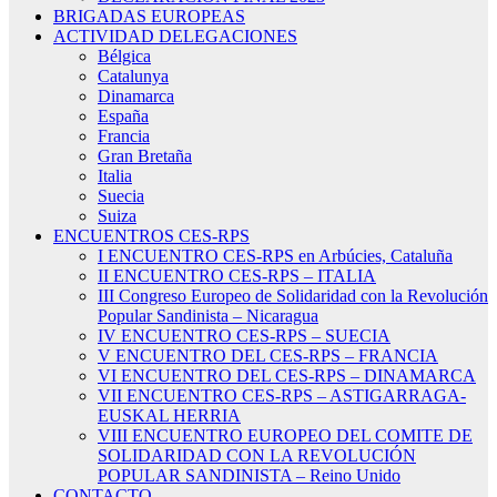
BRIGADAS EUROPEAS
ACTIVIDAD DELEGACIONES
Bélgica
Catalunya
Dinamarca
España
Francia
Gran Bretaña
Italia
Suecia
Suiza
ENCUENTROS CES-RPS
I ENCUENTRO CES-RPS en Arbúcies, Cataluña
II ENCUENTRO CES-RPS – ITALIA
III Congreso Europeo de Solidaridad con la Revolución
Popular Sandinista – Nicaragua
IV ENCUENTRO CES-RPS – SUECIA
V ENCUENTRO DEL CES-RPS – FRANCIA
VI ENCUENTRO DEL CES-RPS – DINAMARCA
VII ENCUENTRO CES-RPS – ASTIGARRAGA-
EUSKAL HERRIA
VIII ENCUENTRO EUROPEO DEL COMITE DE
SOLIDARIDAD CON LA REVOLUCIÓN
POPULAR SANDINISTA – Reino Unido
CONTACTO