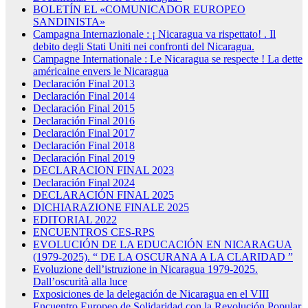
BOLETÍN EL «COMUNICADOR EUROPEO
SANDINISTA»
Campagna Internazionale : ¡ Nicaragua va rispettato! . Il
debito degli Stati Uniti nei confronti del Nicaragua.
Campagne Internationale : Le Nicaragua se respecte ! La dette
américaine envers le Nicaragua
Declaración Final 2013
Declaración Final 2014
Declaración Final 2015
Declaración Final 2016
Declaración Final 2017
Declaración Final 2018
Declaración Final 2019
DECLARACION FINAL 2023
Declaración Final 2024
DECLARACIÓN FINAL 2025
DICHIARAZIONE FINALE 2025
EDITORIAL 2022
ENCUENTROS CES-RPS
EVOLUCIÓN DE LA EDUCACIÓN EN NICARAGUA
(1979-2025). “ DE LA OSCURANA A LA CLARIDAD ”
Evoluzione dell’istruzione in Nicaragua 1979-2025.
Dall’oscurità alla luce
Exposiciones de la delegación de Nicaragua en el VIII
Encuentro Europeo de Solidaridad con la Revolución Popular