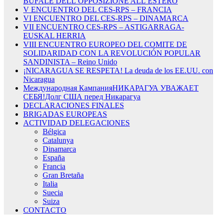
BUFALE DELL’OPPOSIZIONE ALL’ESTERO
V ENCUENTRO DEL CES-RPS – FRANCIA
VI ENCUENTRO DEL CES-RPS – DINAMARCA
VII ENCUENTRO CES-RPS – ASTIGARRAGA-
EUSKAL HERRIA
VIII ENCUENTRO EUROPEO DEL COMITE DE
SOLIDARIDAD CON LA REVOLUCIÓN POPULAR
SANDINISTA – Reino Unido
¡NICARAGUA SE RESPETA! La deuda de los EE.UU. con
Nicaragua
Международная КампанияНИКАРАГУА УВАЖАЕТ
СЕБЯ!Долг США перед Никарагуа
DECLARACIONES FINALES
BRIGADAS EUROPEAS
ACTIVIDAD DELEGACIONES
Bélgica
Catalunya
Dinamarca
España
Francia
Gran Bretaña
Italia
Suecia
Suiza
CONTACTO