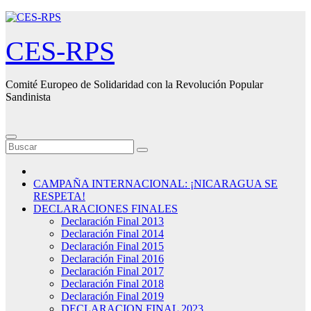
Saltar
al
contenido
CES-RPS
Comité Europeo de Solidaridad con la Revolución Popular
Sandinista
CAMPAÑA INTERNACIONAL: ¡NICARAGUA SE
RESPETA!
DECLARACIONES FINALES
Declaración Final 2013
Declaración Final 2014
Declaración Final 2015
Declaración Final 2016
Declaración Final 2017
Declaración Final 2018
Declaración Final 2019
DECLARACION FINAL 2023