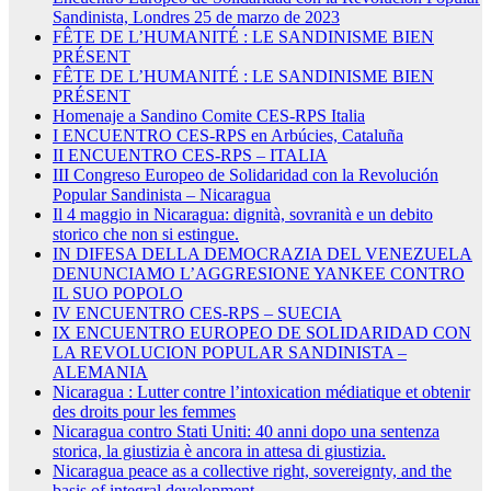
Sandinista, Londres 25 de marzo de 2023
FÊTE DE L’HUMANITÉ : LE SANDINISME BIEN
PRÉSENT
FÊTE DE L’HUMANITÉ : LE SANDINISME BIEN
PRÉSENT
Homenaje a Sandino Comite CES-RPS Italia
I ENCUENTRO CES-RPS en Arbúcies, Cataluña
II ENCUENTRO CES-RPS – ITALIA
III Congreso Europeo de Solidaridad con la Revolución
Popular Sandinista – Nicaragua
Il 4 maggio in Nicaragua: dignità, sovranità e un debito
storico che non si estingue.
IN DIFESA DELLA DEMOCRAZIA DEL VENEZUELA
DENUNCIAMO L’AGGRESIONE YANKEE CONTRO
IL SUO POPOLO
IV ENCUENTRO CES-RPS – SUECIA
IX ENCUENTRO EUROPEO DE SOLIDARIDAD CON
LA REVOLUCION POPULAR SANDINISTA –
ALEMANIA
Nicaragua : Lutter contre l’intoxication médiatique et obtenir
des droits pour les femmes
Nicaragua contro Stati Uniti: 40 anni dopo una sentenza
storica, la giustizia è ancora in attesa di giustizia.
Nicaragua peace as a collective right, sovereignty, and the
basis of integral development