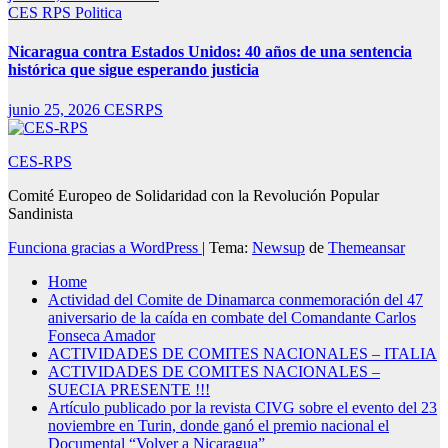
CES RPS
Politica
Nicaragua contra Estados Unidos: 40 años de una sentencia
histórica que sigue esperando justicia
junio 25, 2026
CESRPS
CES-RPS
Comité Europeo de Solidaridad con la Revolución Popular
Sandinista
Funciona gracias a WordPress
|
Tema:
Newsup
de
Themeansar
Home
Actividad del Comite de Dinamarca conmemoración del 47
aniversario de la caída en combate del Comandante Carlos
Fonseca Amador
ACTIVIDADES DE COMITES NACIONALES – ITALIA
ACTIVIDADES DE COMITES NACIONALES –
SUECIA PRESENTE !!!
Artículo publicado por la revista CIVG sobre el evento del 23
noviembre en Turin, donde ganó el premio nacional el
Documental “Volver a Nicaragua”