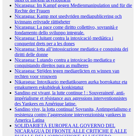
Nicaragua: Im Kampf gegen Medienmanipulation und für die
Rechte der Frauen
Nicaragua: Kamp mot snedvriden mediapublicering och
kvinnans erövrade rättigheter
Nicaragua: La pace come diritto collettivo, sovranità e
fondamento dello sviluppo integrale.
Nicaragua: Lluitant contra la intoxicació mediàtica i
conquerint drets per a les dones
Nicaragua: lotta all’intossicazione mediatica e conquista dei
diritti delle donne
Nicaragua: Lutando contra a intoxicação mediatica e
conquistando direitos para as mulheres
Nicaragua: Strijden tegen mediarelicten en winnen van
rechten voor vrouwen
Nikaragua: Intoxikazio mediatikoaren aurka borrokatuz eta
emakumeen eskubideak konkistatuz
Sandino est vivant, la lutte continue ! : Souveraineté, anti-
impérialisme et résistance aux agressions interventionnistes
des Yankees en Amérique latine.
Sandino vive, la lotta continua! Sovranita, Antimperialismo e
resistenza contro l’aggressione intervenzionista yankees in
America Latina
SOLIDARIETÀ EUROPEA AL GOVERNO DEL
NICARAGUA DI FRONTE ALLE CRITICHE E ALLE