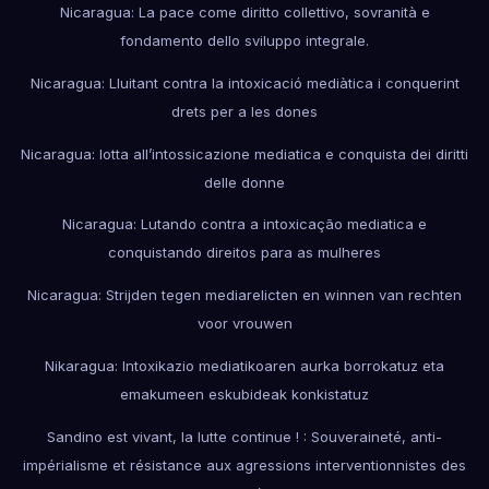
Nicaragua: La pace come diritto collettivo, sovranità e
fondamento dello sviluppo integrale.
Nicaragua: Lluitant contra la intoxicació mediàtica i conquerint
drets per a les dones
Nicaragua: lotta all’intossicazione mediatica e conquista dei diritti
delle donne
Nicaragua: Lutando contra a intoxicação mediatica e
conquistando direitos para as mulheres
Nicaragua: Strijden tegen mediarelicten en winnen van rechten
voor vrouwen
Nikaragua: Intoxikazio mediatikoaren aurka borrokatuz eta
emakumeen eskubideak konkistatuz
Sandino est vivant, la lutte continue ! : Souveraineté, anti-
impérialisme et résistance aux agressions interventionnistes des