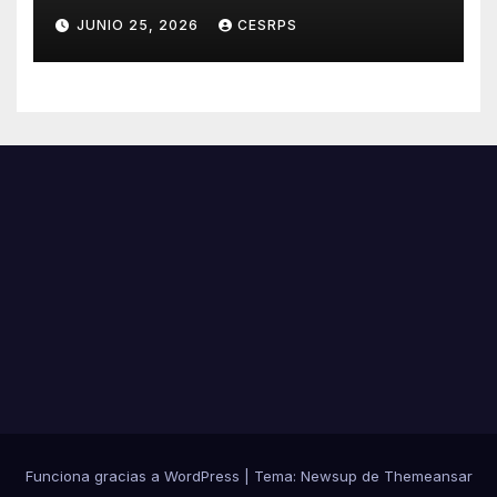
sentencia histórica que sigue
JUNIO 25, 2026
CESRPS
esperando justicia
Funciona gracias a WordPress
|
Tema:
Newsup
de
Themeansar