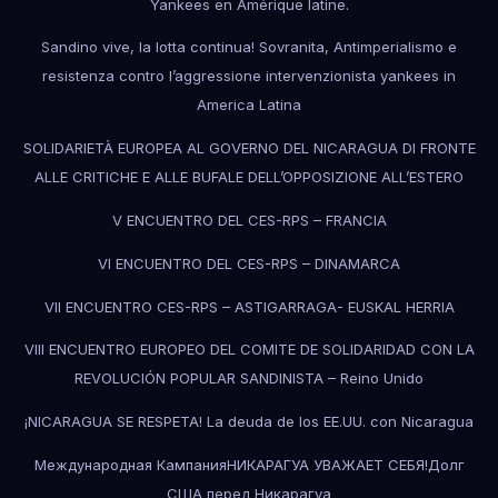
Yankees en Amérique latine.
Sandino vive, la lotta continua! Sovranita, Antimperialismo e
resistenza contro l’aggressione intervenzionista yankees in
America Latina
SOLIDARIETÀ EUROPEA AL GOVERNO DEL NICARAGUA DI FRONTE
ALLE CRITICHE E ALLE BUFALE DELL’OPPOSIZIONE ALL’ESTERO
V ENCUENTRO DEL CES-RPS – FRANCIA
VI ENCUENTRO DEL CES-RPS – DINAMARCA
VII ENCUENTRO CES-RPS – ASTIGARRAGA- EUSKAL HERRIA
VIII ENCUENTRO EUROPEO DEL COMITE DE SOLIDARIDAD CON LA
REVOLUCIÓN POPULAR SANDINISTA – Reino Unido
¡NICARAGUA SE RESPETA! La deuda de los EE.UU. con Nicaragua
Международная КампанияНИКАРАГУА УВАЖАЕТ СЕБЯ!Долг
США перед Никарагуа