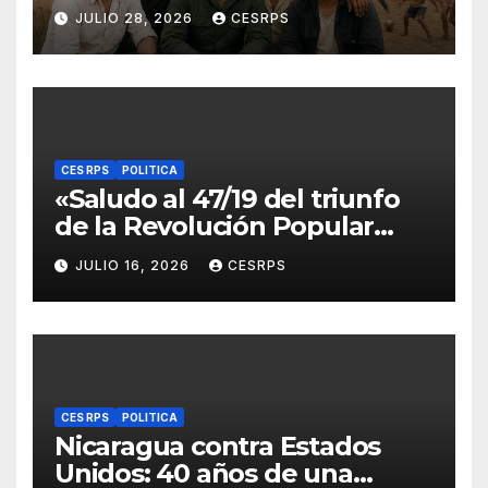
años de La Zompopera,
JULIO 28, 2026
CESRPS
donde cayeron nuestros
compañeros
internacionalistas.
CES RPS
POLITICA
«Saludo al 47/19 del triunfo
de la Revolución Popular
Sandinista : Siempre + allá!»
JULIO 16, 2026
CESRPS
CES RPS
POLITICA
Nicaragua contra Estados
Unidos: 40 años de una