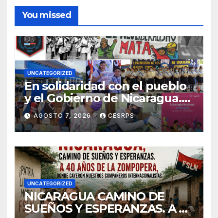
You missed
UNCATEGORIZED
En solidaridad con el pueblo
y el Gobierno de Nicaragua.
En defensa de su soberanía y
AGOSTO 7, 2026
CESRPS
de su modelo de democracia
participa
UNCATEGORIZED
NICARAGUA CAMINO DE
SUEÑOS Y ESPERANZAS. A 40