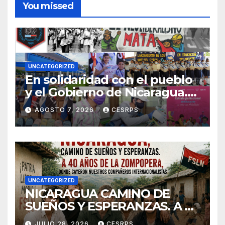
You missed
UNCATEGORIZED
En solidaridad con el pueblo
y el Gobierno de Nicaragua.
En defensa de su soberanía y
AGOSTO 7, 2026
CESRPS
de su modelo de democracia
participa
UNCATEGORIZED
NICARAGUA CAMINO DE
SUEÑOS Y ESPERANZAS. A 40
años de La Zompopera,
JULIO 28, 2026
CESRPS