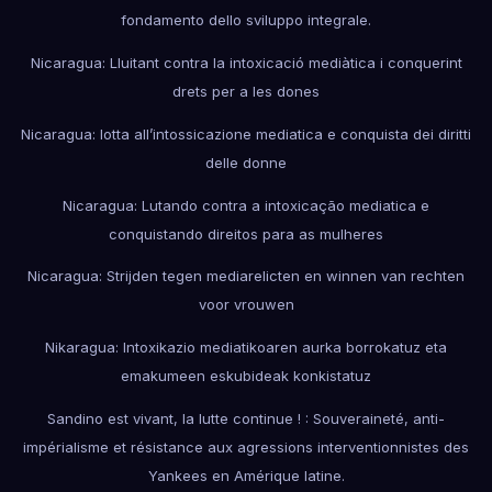
fondamento dello sviluppo integrale.
Nicaragua: Lluitant contra la intoxicació mediàtica i conquerint
drets per a les dones
Nicaragua: lotta all’intossicazione mediatica e conquista dei diritti
delle donne
Nicaragua: Lutando contra a intoxicação mediatica e
conquistando direitos para as mulheres
Nicaragua: Strijden tegen mediarelicten en winnen van rechten
voor vrouwen
Nikaragua: Intoxikazio mediatikoaren aurka borrokatuz eta
emakumeen eskubideak konkistatuz
Sandino est vivant, la lutte continue ! : Souveraineté, anti-
impérialisme et résistance aux agressions interventionnistes des
Yankees en Amérique latine.