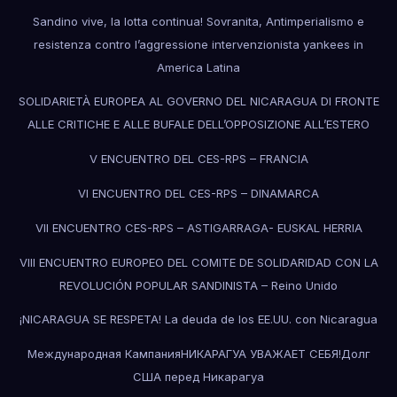
Sandino vive, la lotta continua! Sovranita, Antimperialismo e
resistenza contro l’aggressione intervenzionista yankees in
America Latina
SOLIDARIETÀ EUROPEA AL GOVERNO DEL NICARAGUA DI FRONTE
ALLE CRITICHE E ALLE BUFALE DELL’OPPOSIZIONE ALL’ESTERO
V ENCUENTRO DEL CES-RPS – FRANCIA
VI ENCUENTRO DEL CES-RPS – DINAMARCA
VII ENCUENTRO CES-RPS – ASTIGARRAGA- EUSKAL HERRIA
VIII ENCUENTRO EUROPEO DEL COMITE DE SOLIDARIDAD CON LA
REVOLUCIÓN POPULAR SANDINISTA – Reino Unido
¡NICARAGUA SE RESPETA! La deuda de los EE.UU. con Nicaragua
Международная КампанияНИКАРАГУА УВАЖАЕТ СЕБЯ!Долг
США перед Никарагуа