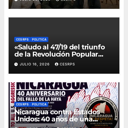
donde cayeron nuestros
compañeros
internacionalistas.
CES RPS
POLITICA
«Saludo al 47/19 del triunfo
de la Revolución Popular
Sandinista : Siempre + allá!»
JULIO 16, 2026
CESRPS
CES RPS
POLITICA
Nicaragua contra Estados
Unidos: 40 años de una
sentencia histórica que sigue