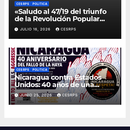
CES RPS
POLITICA
«Saludo al 47/19 del triunfo
de la Revolución Popular
Sandinista : Siempre + allá!»
JULIO 16, 2026
CESRPS
CES RPS
POLITICA
Nicaragua contra Estados
Unidos: 40 años de una
sentencia histórica que sigue
JUNIO 25, 2026
CESRPS
esperando justicia