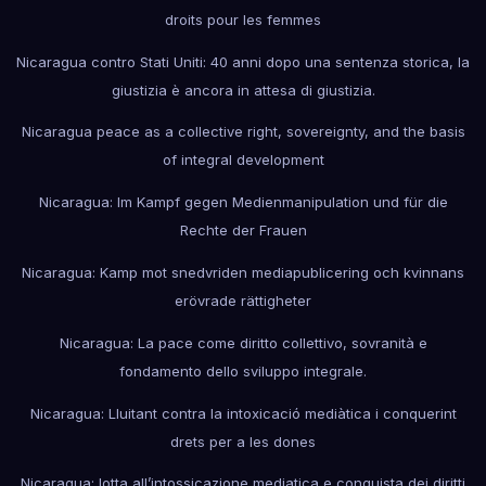
droits pour les femmes
Nicaragua contro Stati Uniti: 40 anni dopo una sentenza storica, la
giustizia è ancora in attesa di giustizia.
Nicaragua peace as a collective right, sovereignty, and the basis
of integral development
Nicaragua: Im Kampf gegen Medienmanipulation und für die
Rechte der Frauen
Nicaragua: Kamp mot snedvriden mediapublicering och kvinnans
erövrade rättigheter
Nicaragua: La pace come diritto collettivo, sovranità e
fondamento dello sviluppo integrale.
Nicaragua: Lluitant contra la intoxicació mediàtica i conquerint
drets per a les dones
Nicaragua: lotta all’intossicazione mediatica e conquista dei diritti