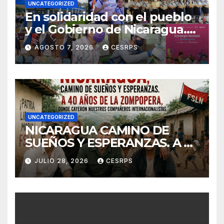
UNCATEGORIZED
En solidaridad con el pueblo
y el Gobierno de Nicaragua.
En defensa de su soberanía y
AGOSTO 7, 2026
CESRPS
de su modelo de democracia
participa
UNCATEGORIZED
NICARAGUA CAMINO DE
SUEÑOS Y ESPERANZAS. A 40
años de La Zompopera,
JULIO 28, 2026
CESRPS
donde cayeron nuestros
compañeros
internacionalistas.