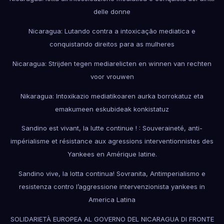
delle donne
Nicaragua: Lutando contra a intoxicação mediatica e
conquistando direitos para as mulheres
Nicaragua: Strijden tegen mediarelicten en winnen van rechten
voor vrouwen
Nikaragua: Intoxikazio mediatikoaren aurka borrokatuz eta
emakumeen eskubideak konkistatuz
Sandino est vivant, la lutte continue ! : Souveraineté, anti-
impérialisme et résistance aux agressions interventionnistes des
Yankees en Amérique latine.
Sandino vive, la lotta continua! Sovranita, Antimperialismo e
resistenza contro l’aggressione intervenzionista yankees in
America Latina
SOLIDARIETÀ EUROPEA AL GOVERNO DEL NICARAGUA DI FRONTE