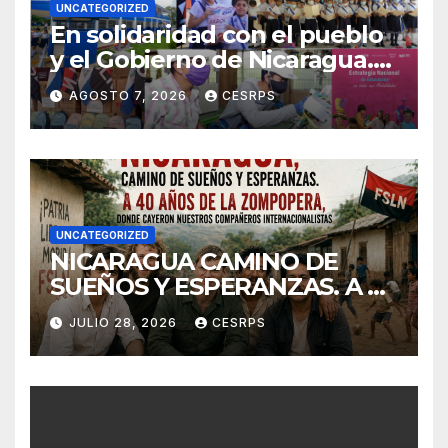
UNCATEGORIZED
En solidaridad con el pueblo
y el Gobierno de Nicaragua.
En defensa de su soberanía y
AGOSTO 7, 2026
CESRPS
de su modelo de democracia
participa
UNCATEGORIZED
NICARAGUA CAMINO DE
SUEÑOS Y ESPERANZAS. A 40
años de La Zompopera,
JULIO 28, 2026
CESRPS
donde cayeron nuestros
compañeros
internacionalistas.