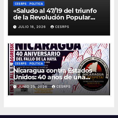
CES RPS
POLITICA
«Saludo al 47/19 del triunfo
de la Revolución Popular
Sandinista : Siempre + allá!»
JULIO 16, 2026
CESRPS
CES RPS
POLITICA
Nicaragua contra Estados
Unidos: 40 años de una
sentencia histórica que sigue
JUNIO 25, 2026
CESRPS
esperando justicia