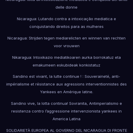
delle donne
Nicaragua: Lutando contra a intoxicação mediatica e
conquistando direitos para as mulheres
Nicaragua: Strijden tegen mediarelicten en winnen van rechten
voor vrouwen
Nikaragua: Intoxikazio mediatikoaren aurka borrokatuz eta
emakumeen eskubideak konkistatuz
Sandino est vivant, la lutte continue ! : Souveraineté, anti-
impérialisme et résistance aux agressions interventionnistes des
Yankees en Amérique latine.
Sandino vive, la lotta continua! Sovranita, Antimperialismo e
resistenza contro l’aggressione intervenzionista yankees in
America Latina
SOLIDARIETÀ EUROPEA AL GOVERNO DEL NICARAGUA DI FRONTE