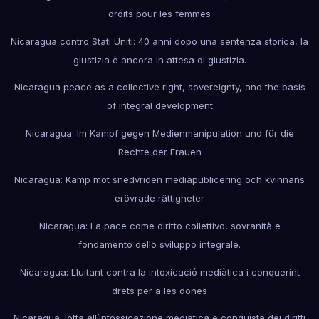
droits pour les femmes
Nicaragua contro Stati Uniti: 40 anni dopo una sentenza storica, la
giustizia è ancora in attesa di giustizia.
Nicaragua peace as a collective right, sovereignty, and the basis
of integral development
Nicaragua: Im Kampf gegen Medienmanipulation und für die
Rechte der Frauen
Nicaragua: Kamp mot snedvriden mediapublicering och kvinnans
erövrade rättigheter
Nicaragua: La pace come diritto collettivo, sovranità e
fondamento dello sviluppo integrale.
Nicaragua: Lluitant contra la intoxicació mediàtica i conquerint
drets per a les dones
Nicaragua: lotta all’intossicazione mediatica e conquista dei diritti