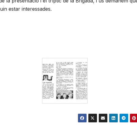
 la presentació i el tríptic de la Brigada, i us demanem qu
uin estar interessades.