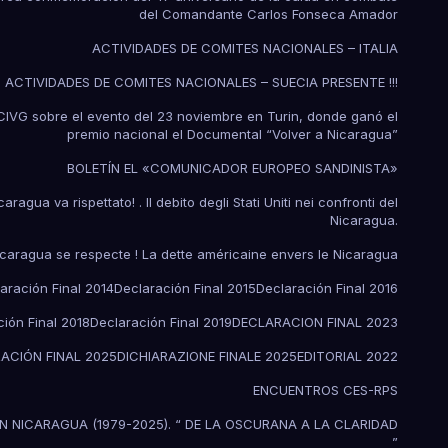
del Comandante Carlos Fonseca Amador
ACTIVIDADES DE COMITES NACIONALES – ITALIA
ACTIVIDADES DE COMITES NACIONALES – SUECIA PRESENTE !!!
a CIVG sobre el evento del 23 noviembre en Turin, donde ganó el
premio nacional el Documental “Volver a Nicaragua”
BOLETÍN EL «COMUNICADOR EUROPEO SANDINISTA»
ragua va rispettato! . Il debito degli Stati Uniti nei confronti del
Nicaragua.
icaragua se respecte ! La dette américaine envers le Nicaragua
aración Final 2014
Declaración Final 2015
Declaración Final 2016
ión Final 2018
Declaración Final 2019
DECLARACION FINAL 2023
ACIÓN FINAL 2025
DICHIARAZIONE FINALE 2025
EDITORIAL 2022
ENCUENTROS CES-RPS
N NICARAGUA (1979-2025). “ DE LA OSCURANA A LA CLARIDAD
”