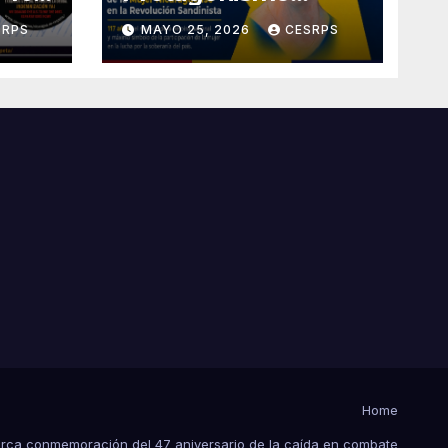
Histórico de la Mujer
SRPS
MAYO 25, 2026
CESRPS
ica
Nicaragüense en la
Revolución
cia
Sandinista
Home
arca conmemoración del 47 aniversario de la caída en combate