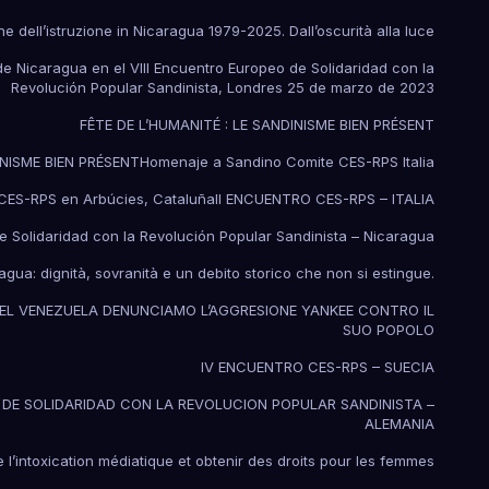
ne dell’istruzione in Nicaragua 1979-2025. Dall’oscurità alla luce
e Nicaragua en el VIII Encuentro Europeo de Solidaridad con la
Revolución Popular Sandinista, Londres 25 de marzo de 2023
FÊTE DE L’HUMANITÉ : LE SANDINISME BIEN PRÉSENT
INISME BIEN PRÉSENT
Homenaje a Sandino Comite CES-RPS Italia
ES-RPS en Arbúcies, Cataluña
II ENCUENTRO CES-RPS – ITALIA
e Solidaridad con la Revolución Popular Sandinista – Nicaragua
ragua: dignità, sovranità e un debito storico che non si estingue.
DEL VENEZUELA DENUNCIAMO L’AGGRESIONE YANKEE CONTRO IL
SUO POPOLO
IV ENCUENTRO CES-RPS – SUECIA
DE SOLIDARIDAD CON LA REVOLUCION POPULAR SANDINISTA –
ALEMANIA
e l’intoxication médiatique et obtenir des droits pour les femmes