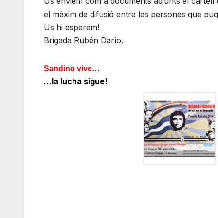
Us enviem com a documents adjunts el cartell de
el màxim de difusió entre les persones que pug
Us hi esperem!
Brigada Rubén Darío.
Sandino vive…
…la lucha sigue!