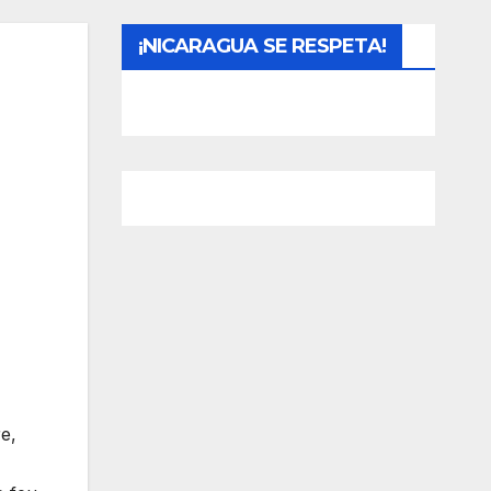
¡NICARAGUA SE RESPETA!
re,