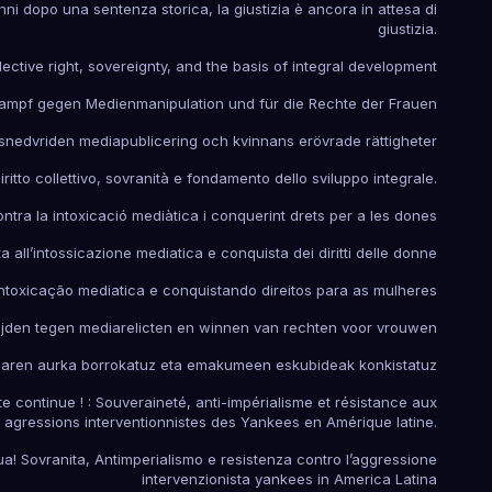
nni dopo una sentenza storica, la giustizia è ancora in attesa di
giustizia.
ective right, sovereignty, and the basis of integral development
Kampf gegen Medienmanipulation und für die Rechte der Frauen
nedvriden mediapublicering och kvinnans erövrade rättigheter
itto collettivo, sovranità e fondamento dello sviluppo integrale.
ontra la intoxicació mediàtica i conquerint drets per a les dones
ta all’intossicazione mediatica e conquista dei diritti delle donne
ntoxicação mediatica e conquistando direitos para as mulheres
rijden tegen mediarelicten en winnen van rechten voor vrouwen
koaren aurka borrokatuz eta emakumeen eskubideak konkistatuz
tte continue ! : Souveraineté, anti-impérialisme et résistance aux
agressions interventionnistes des Yankees en Amérique latine.
nua! Sovranita, Antimperialismo e resistenza contro l’aggressione
intervenzionista yankees in America Latina