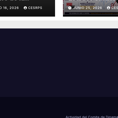
lución Popular
años de una
O 16, 2026
CESRPS
JUNIO 25, 2026
CE
inista : Siempre
sentencia histór
á!»
que sigue
esperando justi
Actividad del Comite de Dinam