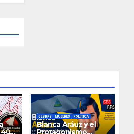
CES RPS
MUJERES
POLITICA
a
Blanca Aráuz y el
 40
Protagonismo