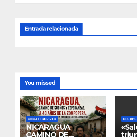
Entrada relacionada
You missed
UNCATEGORIZED
CES RPS
NICARAGUA
«Sal
CAMINO DE
triu