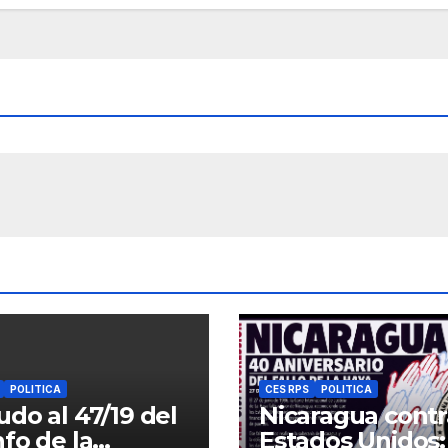
POLITICA
CES RPS
POLITICA
udo al 47/19 del
Nicaragua contr
nfo de la
Estados Unidos: