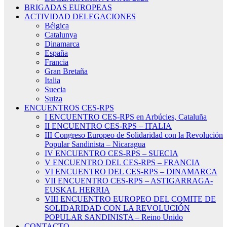
BRIGADAS EUROPEAS
ACTIVIDAD DELEGACIONES
Bélgica
Catalunya
Dinamarca
España
Francia
Gran Bretaña
Italia
Suecia
Suiza
ENCUENTROS CES-RPS
I ENCUENTRO CES-RPS en Arbúcies, Cataluña
II ENCUENTRO CES-RPS – ITALIA
III Congreso Europeo de Solidaridad con la Revolución
Popular Sandinista – Nicaragua
IV ENCUENTRO CES-RPS – SUECIA
V ENCUENTRO DEL CES-RPS – FRANCIA
VI ENCUENTRO DEL CES-RPS – DINAMARCA
VII ENCUENTRO CES-RPS – ASTIGARRAGA-
EUSKAL HERRIA
VIII ENCUENTRO EUROPEO DEL COMITE DE
SOLIDARIDAD CON LA REVOLUCIÓN
POPULAR SANDINISTA – Reino Unido
CONTACTO