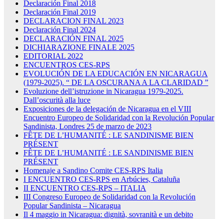
Declaración Final 2018
Declaración Final 2019
DECLARACION FINAL 2023
Declaración Final 2024
DECLARACIÓN FINAL 2025
DICHIARAZIONE FINALE 2025
EDITORIAL 2022
ENCUENTROS CES-RPS
EVOLUCIÓN DE LA EDUCACIÓN EN NICARAGUA
(1979-2025). “ DE LA OSCURANA A LA CLARIDAD ”
Evoluzione dell’istruzione in Nicaragua 1979-2025.
Dall’oscurità alla luce
Exposiciones de la delegación de Nicaragua en el VIII
Encuentro Europeo de Solidaridad con la Revolución Popular
Sandinista, Londres 25 de marzo de 2023
FÊTE DE L’HUMANITÉ : LE SANDINISME BIEN
PRÉSENT
FÊTE DE L’HUMANITÉ : LE SANDINISME BIEN
PRÉSENT
Homenaje a Sandino Comite CES-RPS Italia
I ENCUENTRO CES-RPS en Arbúcies, Cataluña
II ENCUENTRO CES-RPS – ITALIA
III Congreso Europeo de Solidaridad con la Revolución
Popular Sandinista – Nicaragua
Il 4 maggio in Nicaragua: dignità, sovranità e un debito