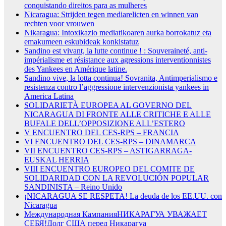
conquistando direitos para as mulheres
Nicaragua: Strijden tegen mediarelicten en winnen van
rechten voor vrouwen
Nikaragua: Intoxikazio mediatikoaren aurka borrokatuz eta
emakumeen eskubideak konkistatuz
Sandino est vivant, la lutte continue ! : Souveraineté, anti-
impérialisme et résistance aux agressions interventionnistes
des Yankees en Amérique latine.
Sandino vive, la lotta continua! Sovranita, Antimperialismo e
resistenza contro l’aggressione intervenzionista yankees in
America Latina
SOLIDARIETÀ EUROPEA AL GOVERNO DEL
NICARAGUA DI FRONTE ALLE CRITICHE E ALLE
BUFALE DELL’OPPOSIZIONE ALL’ESTERO
V ENCUENTRO DEL CES-RPS – FRANCIA
VI ENCUENTRO DEL CES-RPS – DINAMARCA
VII ENCUENTRO CES-RPS – ASTIGARRAGA-
EUSKAL HERRIA
VIII ENCUENTRO EUROPEO DEL COMITE DE
SOLIDARIDAD CON LA REVOLUCIÓN POPULAR
SANDINISTA – Reino Unido
¡NICARAGUA SE RESPETA! La deuda de los EE.UU. con
Nicaragua
Международная КампанияНИКАРАГУА УВАЖАЕТ
СЕБЯ!Долг США перед Никарагуа