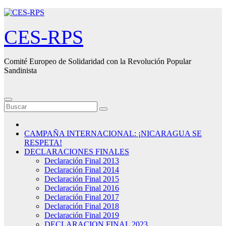
Saltar
al
contenido
CES-RPS
Comité Europeo de Solidaridad con la Revolución Popular
Sandinista
CAMPAÑA INTERNACIONAL: ¡NICARAGUA SE
RESPETA!
DECLARACIONES FINALES
Declaración Final 2013
Declaración Final 2014
Declaración Final 2015
Declaración Final 2016
Declaración Final 2017
Declaración Final 2018
Declaración Final 2019
DECLARACION FINAL 2023