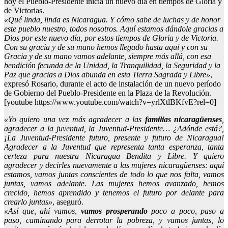
hoy el Pueblo-Presidente inicia un nuevo día en tiempos de Gloria y
de Victorias.
«Qué linda, linda es Nicaragua. Y cómo sabe de luchas y de honor
este pueblo nuestro, todos nosotros. Aquí estamos dándole gracias a
Dios por este nuevo día, por estos tiempos de Gloria y de Victoria.
Con su gracia y de su mano hemos llegado hasta aquí y con su
Gracia y de su mano vamos adelante, siempre más allá, con esa
bendición fecunda de la Unidad, la Tranquilidad, la Seguridad y la
Paz que gracias a Dios abunda en esta Tierra Sagrada y Libre»
,
expresó Rosario, durante el acto de instalación de un nuevo período
de Gobierno del Pueblo-Presidente en la Plaza de la Revolución.
[youtube https://www.youtube.com/watch?v=yrlXtlBKfvE?rel=0]
«Yo quiero una vez más agradecer a las
familias
nicaragüenses
,
agradecer a la juventud, la Juventud-Presidente… ¿Adónde está?,
¡La Juventud-Presidente futuro, presente y futuro de Nicaragua!
Agradecer a la Juventud que representa tanta esperanza, tanta
certeza para nuestra Nicaragua Bendita y Libre. Y quiero
agradecer y decirles nuevamente a las mujeres nicaragüenses: aquí
estamos, vamos juntas conscientes de todo lo que nos falta, vamos
juntas, vamos adelante. Las mujeres hemos avanzado, hemos
crecido, hemos aprendido y tenemos el futuro por delante para
crearlo juntas»
, aseguró.
«Así que, ahí vamos,
vamos
prosperando
poco a poco, paso a
paso, caminando para derrotar la pobreza, y vamos juntas, lo