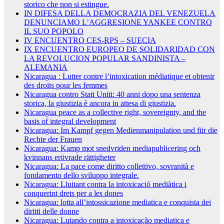
storico che non si estingue.
IN DIFESA DELLA DEMOCRAZIA DEL VENEZUELA
DENUNCIAMO L’AGGRESIONE YANKEE CONTRO
IL SUO POPOLO
IV ENCUENTRO CES-RPS – SUECIA
IX ENCUENTRO EUROPEO DE SOLIDARIDAD CON
LA REVOLUCION POPULAR SANDINISTA –
ALEMANIA
Nicaragua : Lutter contre l’intoxication médiatique et obtenir
des droits pour les femmes
Nicaragua contro Stati Uniti: 40 anni dopo una sentenza
storica, la giustizia è ancora in attesa di giustizia.
Nicaragua peace as a collective right, sovereignty, and the
basis of integral development
Nicaragua: Im Kampf gegen Medienmanipulation und für die
Rechte der Frauen
Nicaragua: Kamp mot snedvriden mediapublicering och
kvinnans erövrade rättigheter
Nicaragua: La pace come diritto collettivo, sovranità e
fondamento dello sviluppo integrale.
Nicaragua: Lluitant contra la intoxicació mediàtica i
conquerint drets per a les dones
Nicaragua: lotta all’intossicazione mediatica e conquista dei
diritti delle donne
Nicaragua: Lutando contra a intoxicação mediatica e