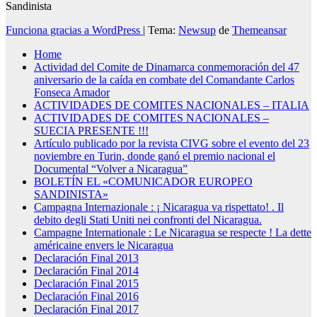
Sandinista
Funciona gracias a WordPress
|
Tema:
Newsup
de
Themeansar
Home
Actividad del Comite de Dinamarca conmemoración del 47
aniversario de la caída en combate del Comandante Carlos
Fonseca Amador
ACTIVIDADES DE COMITES NACIONALES – ITALIA
ACTIVIDADES DE COMITES NACIONALES –
SUECIA PRESENTE !!!
Artículo publicado por la revista CIVG sobre el evento del 23
noviembre en Turin, donde ganó el premio nacional el
Documental “Volver a Nicaragua”
BOLETÍN EL «COMUNICADOR EUROPEO
SANDINISTA»
Campagna Internazionale : ¡ Nicaragua va rispettato! . Il
debito degli Stati Uniti nei confronti del Nicaragua.
Campagne Internationale : Le Nicaragua se respecte ! La dette
américaine envers le Nicaragua
Declaración Final 2013
Declaración Final 2014
Declaración Final 2015
Declaración Final 2016
Declaración Final 2017