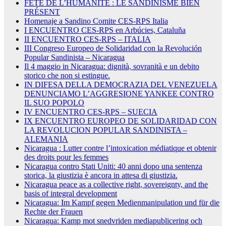
FÊTE DE L’HUMANITÉ : LE SANDINISME BIEN
PRÉSENT
Homenaje a Sandino Comite CES-RPS Italia
I ENCUENTRO CES-RPS en Arbúcies, Cataluña
II ENCUENTRO CES-RPS – ITALIA
III Congreso Europeo de Solidaridad con la Revolución
Popular Sandinista – Nicaragua
Il 4 maggio in Nicaragua: dignità, sovranità e un debito
storico che non si estingue.
IN DIFESA DELLA DEMOCRAZIA DEL VENEZUELA
DENUNCIAMO L’AGGRESIONE YANKEE CONTRO
IL SUO POPOLO
IV ENCUENTRO CES-RPS – SUECIA
IX ENCUENTRO EUROPEO DE SOLIDARIDAD CON
LA REVOLUCION POPULAR SANDINISTA –
ALEMANIA
Nicaragua : Lutter contre l’intoxication médiatique et obtenir
des droits pour les femmes
Nicaragua contro Stati Uniti: 40 anni dopo una sentenza
storica, la giustizia è ancora in attesa di giustizia.
Nicaragua peace as a collective right, sovereignty, and the
basis of integral development
Nicaragua: Im Kampf gegen Medienmanipulation und für die
Rechte der Frauen
Nicaragua: Kamp mot snedvriden mediapublicering och