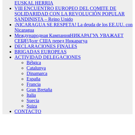
EUSKAL HERRIA
VIII ENCUENTRO EUROPEO DEL COMITE DE
SOLIDARIDAD CON LA REVOLUCIÓN POPULAR
SANDINISTA – Reino Unido
¡NICARAGUA SE RESPETA! La deuda de los EE.UU. con
Nicaragua
Международная КампанияНИКАРАГУА УВАЖАЕТ
СЕБЯ!Долг США перед Никарагуа
DECLARACIONES FINALES
BRIGADAS EUROPEAS
ACTIVIDAD DELEGACIONES
Bélgica
Catalunya
Dinamarca
España
Francia
Gran Bretaña
Italia
Suecia
Suiza
CONTACTO