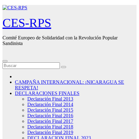
Saltar
al
contenido
CES-RPS
Comité Europeo de Solidaridad con la Revolución Popular
Sandinista
CAMPAÑA INTERNACIONAL: ¡NICARAGUA SE
RESPETA!
DECLARACIONES FINALES
Declaración Final 2013
Declaración Final 2014
Declaración Final 2015
Declaración Final 2016
Declaración Final 2017
Declaración Final 2018
Declaración Final 2019
DECLARACION FINAL 2023