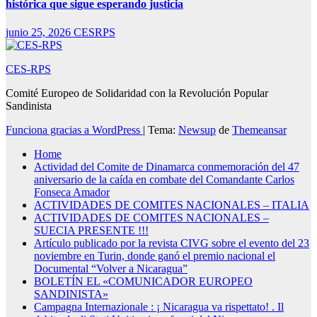
histórica que sigue esperando justicia
junio 25, 2026
CESRPS
CES-RPS
Comité Europeo de Solidaridad con la Revolución Popular
Sandinista
Funciona gracias a WordPress
|
Tema:
Newsup
de
Themeansar
Home
Actividad del Comite de Dinamarca conmemoración del 47
aniversario de la caída en combate del Comandante Carlos
Fonseca Amador
ACTIVIDADES DE COMITES NACIONALES – ITALIA
ACTIVIDADES DE COMITES NACIONALES –
SUECIA PRESENTE !!!
Artículo publicado por la revista CIVG sobre el evento del 23
noviembre en Turin, donde ganó el premio nacional el
Documental “Volver a Nicaragua”
BOLETÍN EL «COMUNICADOR EUROPEO
SANDINISTA»
Campagna Internazionale : ¡ Nicaragua va rispettato! . Il