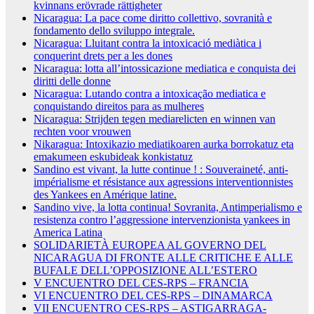
kvinnans erövrade rättigheter
Nicaragua: La pace come diritto collettivo, sovranità e
fondamento dello sviluppo integrale.
Nicaragua: Lluitant contra la intoxicació mediàtica i
conquerint drets per a les dones
Nicaragua: lotta all’intossicazione mediatica e conquista dei
diritti delle donne
Nicaragua: Lutando contra a intoxicação mediatica e
conquistando direitos para as mulheres
Nicaragua: Strijden tegen mediarelicten en winnen van
rechten voor vrouwen
Nikaragua: Intoxikazio mediatikoaren aurka borrokatuz eta
emakumeen eskubideak konkistatuz
Sandino est vivant, la lutte continue ! : Souveraineté, anti-
impérialisme et résistance aux agressions interventionnistes
des Yankees en Amérique latine.
Sandino vive, la lotta continua! Sovranita, Antimperialismo e
resistenza contro l’aggressione intervenzionista yankees in
America Latina
SOLIDARIETÀ EUROPEA AL GOVERNO DEL
NICARAGUA DI FRONTE ALLE CRITICHE E ALLE
BUFALE DELL’OPPOSIZIONE ALL’ESTERO
V ENCUENTRO DEL CES-RPS – FRANCIA
VI ENCUENTRO DEL CES-RPS – DINAMARCA
VII ENCUENTRO CES-RPS – ASTIGARRAGA-