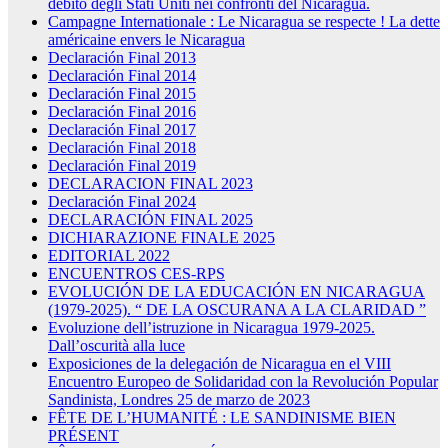
debito degli Stati Uniti nei confronti del Nicaragua.
Campagne Internationale : Le Nicaragua se respecte ! La dette
américaine envers le Nicaragua
Declaración Final 2013
Declaración Final 2014
Declaración Final 2015
Declaración Final 2016
Declaración Final 2017
Declaración Final 2018
Declaración Final 2019
DECLARACION FINAL 2023
Declaración Final 2024
DECLARACIÓN FINAL 2025
DICHIARAZIONE FINALE 2025
EDITORIAL 2022
ENCUENTROS CES-RPS
EVOLUCIÓN DE LA EDUCACIÓN EN NICARAGUA
(1979-2025). “ DE LA OSCURANA A LA CLARIDAD ”
Evoluzione dell’istruzione in Nicaragua 1979-2025.
Dall’oscurità alla luce
Exposiciones de la delegación de Nicaragua en el VIII
Encuentro Europeo de Solidaridad con la Revolución Popular
Sandinista, Londres 25 de marzo de 2023
FÊTE DE L’HUMANITÉ : LE SANDINISME BIEN
PRÉSENT