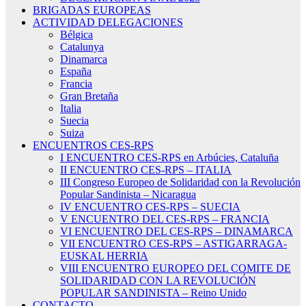
BRIGADAS EUROPEAS
ACTIVIDAD DELEGACIONES
Bélgica
Catalunya
Dinamarca
España
Francia
Gran Bretaña
Italia
Suecia
Suiza
ENCUENTROS CES-RPS
I ENCUENTRO CES-RPS en Arbúcies, Cataluña
II ENCUENTRO CES-RPS – ITALIA
III Congreso Europeo de Solidaridad con la Revolución
Popular Sandinista – Nicaragua
IV ENCUENTRO CES-RPS – SUECIA
V ENCUENTRO DEL CES-RPS – FRANCIA
VI ENCUENTRO DEL CES-RPS – DINAMARCA
VII ENCUENTRO CES-RPS – ASTIGARRAGA-
EUSKAL HERRIA
VIII ENCUENTRO EUROPEO DEL COMITE DE
SOLIDARIDAD CON LA REVOLUCIÓN
POPULAR SANDINISTA – Reino Unido
CONTACTO