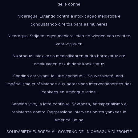
delle donne
Nicaragua: Lutando contra a intoxicação mediatica e
conquistando direitos para as mulheres
Nicaragua: Strijden tegen mediarelicten en winnen van rechten
voor vrouwen
Nikaragua: Intoxikazio mediatikoaren aurka borrokatuz eta
emakumeen eskubideak konkistatuz
Sandino est vivant, la lutte continue ! : Souveraineté, anti-
impérialisme et résistance aux agressions interventionnistes des
Yankees en Amérique latine.
Sandino vive, la lotta continua! Sovranita, Antimperialismo e
resistenza contro l’aggressione intervenzionista yankees in
America Latina
SOLIDARIETÀ EUROPEA AL GOVERNO DEL NICARAGUA DI FRONTE