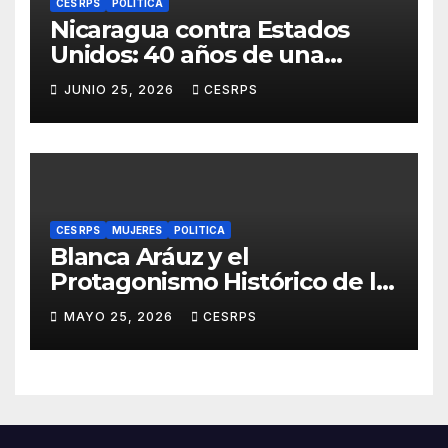
CES RPS
POLITICA
Nicaragua contra Estados
Unidos: 40 años de una
sentencia histórica que sigue
JUNIO 25, 2026
CESRPS
esperando justicia
CES RPS
MUJERES
POLITICA
Blanca Aráuz y el
Protagonismo Histórico de la
Mujer Nicaragüense en la
MAYO 25, 2026
CESRPS
Revolución Sandinista