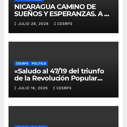
NICARAGUA CAMINO DE
SUEÑOS Y ESPERANZAS. A 40
años de La Zompopera,
JULIO 28, 2026
CESRPS
donde cayeron nuestros
compañeros
internacionalistas.
CES RPS
POLITICA
«Saludo al 47/19 del triunfo
de la Revolución Popular
Sandinista : Siempre + allá!»
JULIO 16, 2026
CESRPS