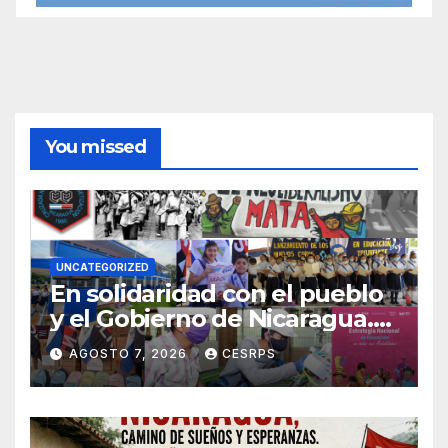
You missed
UNCATEGORIZED
En solidaridad con el pueblo
y el Gobierno de Nicaragua.
En defensa de su soberanía y
AGOSTO 7, 2026
CESRPS
de su modelo de democracia
participa