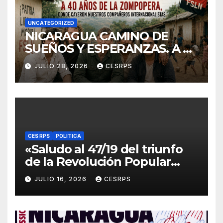
UNCATEGORIZED
NICARAGUA CAMINO DE
SUEÑOS Y ESPERANZAS. A 40
años de La Zompopera,
JULIO 28, 2026
CESRPS
donde cayeron nuestros
compañeros
internacionalistas.
CES RPS
POLITICA
«Saludo al 47/19 del triunfo
de la Revolución Popular
Sandinista : Siempre + allá!»
JULIO 16, 2026
CESRPS