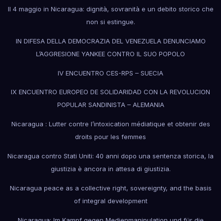
Il 4 maggio in Nicaragua: dignità, sovranità e un debito storico che
non si estingue.
IN DIFESA DELLA DEMOCRAZIA DEL VENEZUELA DENUNCIAMO
L’AGGRESIONE YANKEE CONTRO IL SUO POPOLO
IV ENCUENTRO CES-RPS – SUECIA
IX ENCUENTRO EUROPEO DE SOLIDARIDAD CON LA REVOLUCION
POPULAR SANDINISTA – ALEMANIA
Nicaragua : Lutter contre l’intoxication médiatique et obtenir des
droits pour les femmes
Nicaragua contro Stati Uniti: 40 anni dopo una sentenza storica, la
giustizia è ancora in attesa di giustizia.
Nicaragua peace as a collective right, sovereignty, and the basis
of integral development
Nicaragua: Im Kampf gegen Medienmanipulation und für die