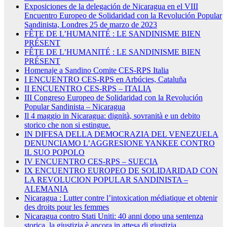
Exposiciones de la delegación de Nicaragua en el VIII
Encuentro Europeo de Solidaridad con la Revolución Popular
Sandinista, Londres 25 de marzo de 2023
FÊTE DE L’HUMANITÉ : LE SANDINISME BIEN
PRÉSENT
FÊTE DE L’HUMANITÉ : LE SANDINISME BIEN
PRÉSENT
Homenaje a Sandino Comite CES-RPS Italia
I ENCUENTRO CES-RPS en Arbúcies, Cataluña
II ENCUENTRO CES-RPS – ITALIA
III Congreso Europeo de Solidaridad con la Revolución
Popular Sandinista – Nicaragua
Il 4 maggio in Nicaragua: dignità, sovranità e un debito
storico che non si estingue.
IN DIFESA DELLA DEMOCRAZIA DEL VENEZUELA
DENUNCIAMO L’AGGRESIONE YANKEE CONTRO
IL SUO POPOLO
IV ENCUENTRO CES-RPS – SUECIA
IX ENCUENTRO EUROPEO DE SOLIDARIDAD CON
LA REVOLUCION POPULAR SANDINISTA –
ALEMANIA
Nicaragua : Lutter contre l’intoxication médiatique et obtenir
des droits pour les femmes
Nicaragua contro Stati Uniti: 40 anni dopo una sentenza
storica, la giustizia è ancora in attesa di giustizia.