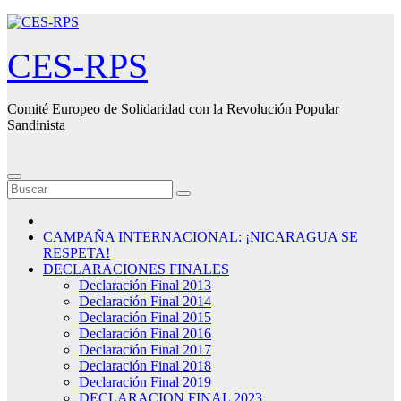
Saltar
al
contenido
CES-RPS
Comité Europeo de Solidaridad con la Revolución Popular
Sandinista
CAMPAÑA INTERNACIONAL: ¡NICARAGUA SE
RESPETA!
DECLARACIONES FINALES
Declaración Final 2013
Declaración Final 2014
Declaración Final 2015
Declaración Final 2016
Declaración Final 2017
Declaración Final 2018
Declaración Final 2019
DECLARACION FINAL 2023