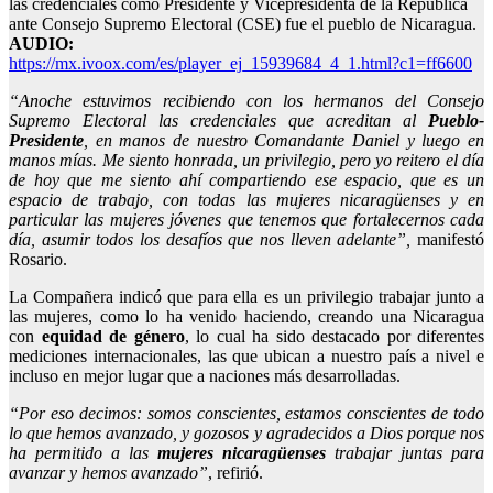
las credenciales como Presidente y Vicepresidenta de la República
ante Consejo Supremo Electoral (CSE) fue el pueblo de Nicaragua.
AUDIO:
https://mx.ivoox.com/es/player_ej_15939684_4_1.html?c1=ff6600
“Anoche estuvimos recibiendo con los hermanos del Consejo
Supremo Electoral las credenciales que acreditan al
Pueblo-
Presidente
, en manos de nuestro Comandante Daniel y luego en
manos mías. Me siento honrada, un privilegio, pero yo reitero el día
de hoy que me siento ahí compartiendo ese espacio, que es un
espacio de trabajo, con todas las mujeres nicaragüenses y en
particular las mujeres jóvenes que tenemos que fortalecernos cada
día, asumir todos los desafíos que nos lleven adelante”,
manifestó
Rosario.
La Compañera indicó que para ella es un privilegio trabajar junto a
las mujeres, como lo ha venido haciendo, creando una Nicaragua
con
equidad de género
, lo cual ha sido destacado por diferentes
mediciones internacionales, las que ubican a nuestro país a nivel e
incluso en mejor lugar que a naciones más desarrolladas.
“Por eso decimos: somos conscientes, estamos conscientes de todo
lo que hemos avanzado, y gozosos y agradecidos a Dios porque nos
ha permitido a las
mujeres
nicaragüenses
trabajar juntas para
avanzar y hemos avanzado”
, refirió.