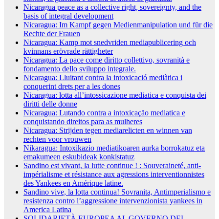
Nicaragua peace as a collective right, sovereignty, and the
basis of integral development
Nicaragua: Im Kampf gegen Medienmanipulation und für die
Rechte der Frauen
Nicaragua: Kamp mot snedvriden mediapublicering och
kvinnans erövrade rättigheter
Nicaragua: La pace come diritto collettivo, sovranità e
fondamento dello sviluppo integrale.
Nicaragua: Lluitant contra la intoxicació mediàtica i
conquerint drets per a les dones
Nicaragua: lotta all’intossicazione mediatica e conquista dei
diritti delle donne
Nicaragua: Lutando contra a intoxicação mediatica e
conquistando direitos para as mulheres
Nicaragua: Strijden tegen mediarelicten en winnen van
rechten voor vrouwen
Nikaragua: Intoxikazio mediatikoaren aurka borrokatuz eta
emakumeen eskubideak konkistatuz
Sandino est vivant, la lutte continue ! : Souveraineté, anti-
impérialisme et résistance aux agressions interventionnistes
des Yankees en Amérique latine.
Sandino vive, la lotta continua! Sovranita, Antimperialismo e
resistenza contro l’aggressione intervenzionista yankees in
America Latina
SOLIDARIETÀ EUROPEA AL GOVERNO DEL