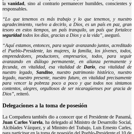
la
vanidad
, sino al contrario permanecer humildes, conscientes y
responsables.
“Lo que tenemos es más trabajo y lo que tenemos, y nuestro
agradecimiento, vuelvo a decirlo, a Dios, es un país en paz, gran
tesoro en estos tiempos, un país tranquilo, un país que fortalece
seguridad
todos los días, gracias a Dios y a la vida”,
aseguró.
“Aquí estamos, entonces, para seguir avanzando juntos, acreditado
el Pueblo-Presidente, las mujeres, la familia, los jóvenes, todos,
emprendedores, productores, empresarios, todos, para seguir
avanzando en diálogo permanente, en alianza permanente y
fecunda, en vitalidad, esa vitalidad de
Darío
, esa vitalidad de
nuestro legado,
Sandino
, nuestro patrimonio histórico, nuestro
legado, nuestro presente, nuestro futuro, en vitalidad precisamente
para vencer la pobreza poco a poco y que todos nos sintamos
contentos, alegres, orgullosos de ser nicaragüenses por gracia de
Dios”
, reiteró.
Delegaciones a la toma de posesión
La Compañera también dio a conocer que el Presidente de Panamá,
Juan
Carlos
Varela
, ha delegado al Ministro de Desarrollo Social,
Alcibíades Vázquez, y al Ministro del Trabajo, Luis Ernesto Carles,
para participar en la toma de posesión del Pueblo-Presidente el 10 de