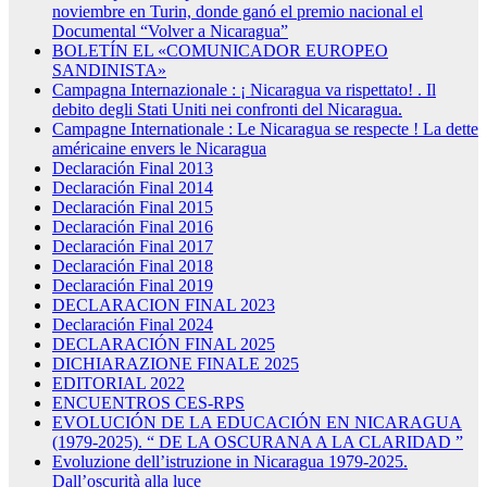
noviembre en Turin, donde ganó el premio nacional el
Documental “Volver a Nicaragua”
BOLETÍN EL «COMUNICADOR EUROPEO
SANDINISTA»
Campagna Internazionale : ¡ Nicaragua va rispettato! . Il
debito degli Stati Uniti nei confronti del Nicaragua.
Campagne Internationale : Le Nicaragua se respecte ! La dette
américaine envers le Nicaragua
Declaración Final 2013
Declaración Final 2014
Declaración Final 2015
Declaración Final 2016
Declaración Final 2017
Declaración Final 2018
Declaración Final 2019
DECLARACION FINAL 2023
Declaración Final 2024
DECLARACIÓN FINAL 2025
DICHIARAZIONE FINALE 2025
EDITORIAL 2022
ENCUENTROS CES-RPS
EVOLUCIÓN DE LA EDUCACIÓN EN NICARAGUA
(1979-2025). “ DE LA OSCURANA A LA CLARIDAD ”
Evoluzione dell’istruzione in Nicaragua 1979-2025.
Dall’oscurità alla luce