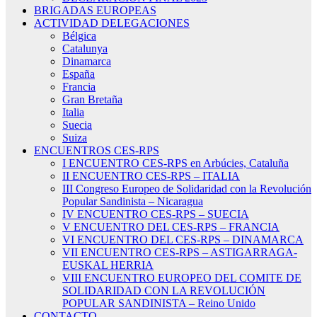
BRIGADAS EUROPEAS
ACTIVIDAD DELEGACIONES
Bélgica
Catalunya
Dinamarca
España
Francia
Gran Bretaña
Italia
Suecia
Suiza
ENCUENTROS CES-RPS
I ENCUENTRO CES-RPS en Arbúcies, Cataluña
II ENCUENTRO CES-RPS – ITALIA
III Congreso Europeo de Solidaridad con la Revolución
Popular Sandinista – Nicaragua
IV ENCUENTRO CES-RPS – SUECIA
V ENCUENTRO DEL CES-RPS – FRANCIA
VI ENCUENTRO DEL CES-RPS – DINAMARCA
VII ENCUENTRO CES-RPS – ASTIGARRAGA-
EUSKAL HERRIA
VIII ENCUENTRO EUROPEO DEL COMITE DE
SOLIDARIDAD CON LA REVOLUCIÓN
POPULAR SANDINISTA – Reino Unido
CONTACTO