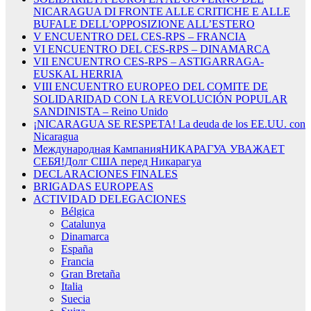
NICARAGUA DI FRONTE ALLE CRITICHE E ALLE
BUFALE DELL’OPPOSIZIONE ALL’ESTERO
V ENCUENTRO DEL CES-RPS – FRANCIA
VI ENCUENTRO DEL CES-RPS – DINAMARCA
VII ENCUENTRO CES-RPS – ASTIGARRAGA-
EUSKAL HERRIA
VIII ENCUENTRO EUROPEO DEL COMITE DE
SOLIDARIDAD CON LA REVOLUCIÓN POPULAR
SANDINISTA – Reino Unido
¡NICARAGUA SE RESPETA! La deuda de los EE.UU. con
Nicaragua
Международная КампанияНИКАРАГУА УВАЖАЕТ
СЕБЯ!Долг США перед Никарагуа
DECLARACIONES FINALES
BRIGADAS EUROPEAS
ACTIVIDAD DELEGACIONES
Bélgica
Catalunya
Dinamarca
España
Francia
Gran Bretaña
Italia
Suecia