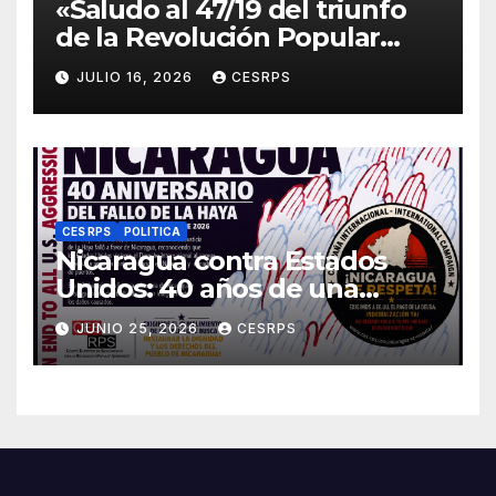
«Saludo al 47/19 del triunfo
de la Revolución Popular
Sandinista : Siempre + allá!»
JULIO 16, 2026
CESRPS
CES RPS
POLITICA
Nicaragua contra Estados
Unidos: 40 años de una
sentencia histórica que sigue
JUNIO 25, 2026
CESRPS
esperando justicia