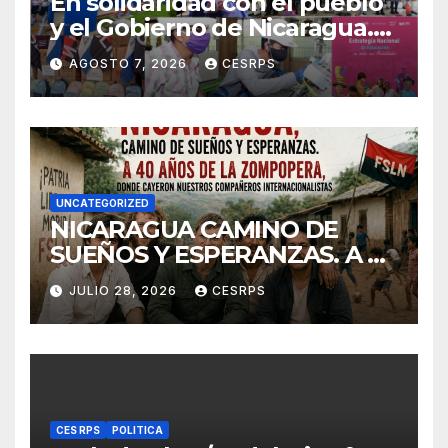
En solidaridad con el pueblo
y el Gobierno de Nicaragua.
En defensa de su soberanía y
AGOSTO 7, 2026
CESRPS
de su modelo de democracia
participa
UNCATEGORIZED
NICARAGUA CAMINO DE
SUEÑOS Y ESPERANZAS. A 40
años de La Zompopera,
JULIO 28, 2026
CESRPS
donde cayeron nuestros
compañeros
internacionalistas.
CES RPS
POLITICA