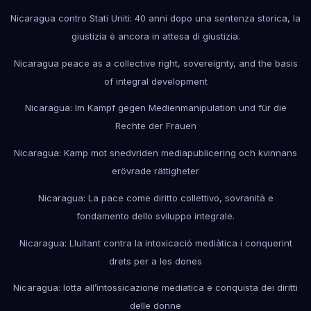
Nicaragua contro Stati Uniti: 40 anni dopo una sentenza storica, la
giustizia è ancora in attesa di giustizia.
Nicaragua peace as a collective right, sovereignty, and the basis
of integral development
Nicaragua: Im Kampf gegen Medienmanipulation und für die
Rechte der Frauen
Nicaragua: Kamp mot snedvriden mediapublicering och kvinnans
erövrade rättigheter
Nicaragua: La pace come diritto collettivo, sovranità e
fondamento dello sviluppo integrale.
Nicaragua: Lluitant contra la intoxicació mediàtica i conquerint
drets per a les dones
Nicaragua: lotta all’intossicazione mediatica e conquista dei diritti
delle donne