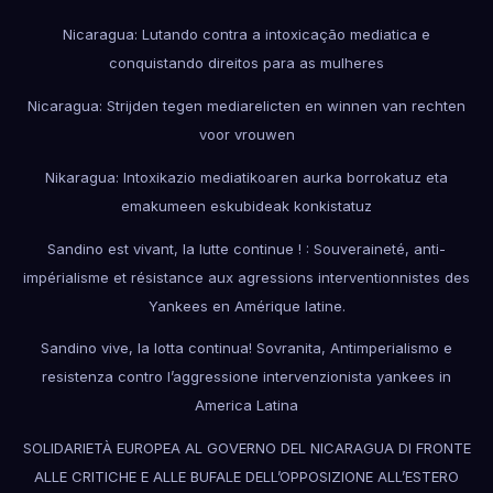
Nicaragua: Lutando contra a intoxicação mediatica e
conquistando direitos para as mulheres
Nicaragua: Strijden tegen mediarelicten en winnen van rechten
voor vrouwen
Nikaragua: Intoxikazio mediatikoaren aurka borrokatuz eta
emakumeen eskubideak konkistatuz
Sandino est vivant, la lutte continue ! : Souveraineté, anti-
impérialisme et résistance aux agressions interventionnistes des
Yankees en Amérique latine.
Sandino vive, la lotta continua! Sovranita, Antimperialismo e
resistenza contro l’aggressione intervenzionista yankees in
America Latina
SOLIDARIETÀ EUROPEA AL GOVERNO DEL NICARAGUA DI FRONTE
ALLE CRITICHE E ALLE BUFALE DELL’OPPOSIZIONE ALL’ESTERO