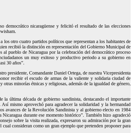
 democrático nicaragüense y felicitó el resultado de las elecciones
Lewisham.
 los otro cuatro partidos políticos que representan a los habitantes de
en recibió la distinción en representación del Gobierno Municipal de
 al pueblo de Nicaragua por la celebración del democrático proceso
conciudadanos un muy exitoso y productivo periodo a su gobierno en
asi 30 años”.
estro presidente, Comandante Daniel Ortega, de nuestra Vicepresidenta
or recibir el escudo de armas de la valiente y solidaria ciudad de
y otras minorías étnicas y religiosas, además de la igualdad de género,
e la última década de gobierno sandinista, destacando el importante
e. Así mismo aprovechó para agradecer la solidaridad y la hermandad
os avances de la Revolución Sandinista y al gobierno electo en 1984
a Nicaragua durante ese momento histórico”. También hizo agradeció
nsejo sobre la visita realizada, expresaron su admiración por la gran
, el cual consideran como un gran ejemplo que pretenden proponer para