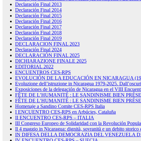
Declaración Final 2013
Declaración Final 2014
Declaración Final 2015
Declaración Final 2016
Declaración Final 2017
Declaración Final 2018
Declaración Final 2019
DECLARACION FINAL 2023
Declaración Final 2024
DECLARACIÓN FINAL 2025
DICHIARAZIONE FINALE 2025
EDITORIAL 2022
ENCUENTROS CES-RPS
EVOLUCIÓN DE LA EDUCACIÓN EN NICARAGUA (1979
Evoluzione dell’istruzione in Nicaragua 1979-2025. Dall’oscurit
Exposiciones de la delegación de Nicaragua en el VIII Encuen
FÊTE DE L’HUMANITÉ : LE SANDINISME BIEN PRÉS
FÊTE DE L’HUMANITÉ : LE SANDINISME BIEN PRÉS
Homenaje a Sandino Comite CES-RPS Italia
I ENCUENTRO CES-RPS en Arbúcies, Cataluña
II ENCUENTRO CES-RPS – ITALIA
III Congreso Europeo de Solidaridad con la Revolución Popula
Il 4 maggio in Nicaragua: dignità, sovranità e un debito storico 
IN DIFESA DELLA DEMOCRAZIA DEL VENEZUELA 
IV ENCUENTRO CES-RPS – SUECIA