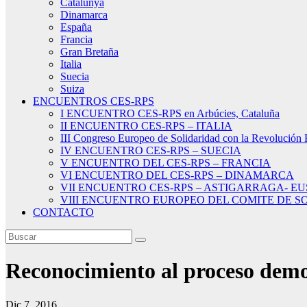
Catalunya
Dinamarca
España
Francia
Gran Bretaña
Italia
Suecia
Suiza
ENCUENTROS CES-RPS
I ENCUENTRO CES-RPS en Arbúcies, Cataluña
II ENCUENTRO CES-RPS – ITALIA
III Congreso Europeo de Solidaridad con la Revolución 
IV ENCUENTRO CES-RPS – SUECIA
V ENCUENTRO DEL CES-RPS – FRANCIA
VI ENCUENTRO DEL CES-RPS – DINAMARCA
VII ENCUENTRO CES-RPS – ASTIGARRAGA- E
VIII ENCUENTRO EUROPEO DEL COMITE DE SO
CONTACTO
Reconocimiento al proceso demo
Dic 7, 2016