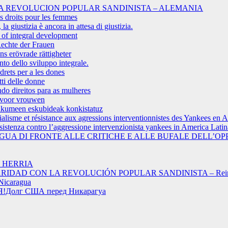
A REVOLUCION POPULAR SANDINISTA – ALEMANIA
es droits pour les femmes
a giustizia è ancora in attesa di giustizia.
s of integral development
echte der Frauen
 erövrade rättigheter
to dello sviluppo integrale.
drets per a les dones
tti delle donne
do direitos para as mulheres
n voor vrouwen
makumeen eskubideak konkistatuz
rialisme et résistance aux agressions interventionnistes des Yankees en 
esistenza contro l’aggressione intervenzionista yankees in America Latin
UA DI FRONTE ALLE CRITICHE E ALLE BUFALE DELL’OP
 HERRIA
RIDAD CON LA REVOLUCIÓN POPULAR SANDINISTA – Rein
icaragua
Долг США перед Никарагуа