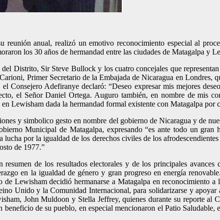
 reunión anual, realizó un emotivo reconocimiento especial al proceso
emoraron los 30 años de hermandad entre las ciudades de Matagalpa y 
del Distrito, Sir Steve Bullock y los cuatro concejales que representan a
rioni, Primer Secretario de la Embajada de Nicaragua en Londres, qui
 el Consejero Adefiranye declaró: “Deseo expresar mis mejores deseos
e Electo, el Señor Daniel Ortega. Auguro también, en nombre de mis 
és en Lewisham dada la hermandad formal existente con Matagalpa por c
aciones y simbolico gesto en nombre del gobierno de Nicaragua y de nu
obierno Municipal de Matagalpa, expresando “es ante todo un gran hon
lucha por la igualdad de los derechos civiles de los afrodescendientes 
osto de 1977.”
 resumen de los resultados electorales y de los principales avances d
iderazgo en la igualdad de género y gran progreso en energía renovabl
jo de Lewisham decidió hermanarse a Matagalpa en reconocimiento a l
ino Unido y la Comunidad Internacional, para solidarizarse y apoyar 
wisham, John Muldoon y Stella Jeffrey, quienes durante su reporte al Co
en beneficio de su pueblo, en especial mencionaron el Patio Saludable