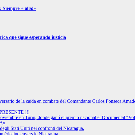
: Siempre + allá!»
ica que sigue esperando justicia
versario de la caída en combate del Comandante Carlos Fonseca Amad
RESENTE !!!
 noviembre en Turin, donde ganó el premio nacional el Documental “Vo
A»
degli Stati Uniti nei confronti del Nicaragua.
américaine envers le Nicaragua