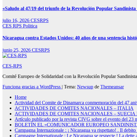
«Saludo al 47/19 del triunfo de la Revolución Popular Sandinista 
julio 16, 2026
CESRPS
CES RPS
Politica
Nicaragua contra Estados Unidos: 40 años de una sentencia histór
junio 25, 2026
CESRPS
CES-RPS
Comité Europeo de Solidaridad con la Revolución Popular Sandinista
Funciona gracias a WordPress
|
Tema:
Newsup
de
Themeansar
Home
Actividad del Comite de Dinamarca conmemoración del 47 ani
ACTIVIDADES DE COMITES NACIONALES – ITALIA
ACTIVIDADES DE COMITES NACIONALES – SUECIA P
Artículo publicado por la revista CIVG sobre el evento del 23
BOLETÍN EL «COMUNICADOR EUROPEO SANDINIST
Campagna Internazionale : ¡ Nicaragua va rispettato! . Il debito 
Campagne Internationale : Le Nicaragua se respecte ! La dette 