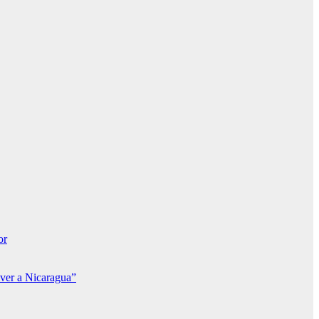
or
lver a Nicaragua”