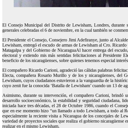
El Consejo Municipal del Distrito de Lewisham, Londres, durante su
generales celebradas el 6 de noviembre, en la cual también se conm
El Presidente el Consejo, Consejero Jimi Adefiranye, junto al Alcalde 
Lewisham, entregó el escudo de armas de Lewisham al Cro. Ricardo Ca
Matagalpa y del Gobierno de NicaraguaAl hacer entrega del escudo,
electoral y extiendo mis más sentidas felicitaciones al President
beneficio de los nicaragüenses, sobre quienes tenemos especial inter
El compañero Ricardo Carioni, agradeció las cálidas palabras felicit
Electa, compañera Rosario Murillo y de los y nicaragüenses, del G
Lewisham, cuyos ciudadanos estuvieron a la vanguardia de la histórica 
cuyo zenit fue la conocida ‘Batalla de Lewisham’ cuando un 13 de ag
Asimismo, durante su intervención, el compañero Carioni, brindó un
desarrollo socioeconómico, la estabilidad y seguridad ciudadana, l
iniciada hace tres décadas, el 28 de Octubre 1986, cuando el Conse
que en ese momento hizo “un llamado a todo Lewisham, a todo al Re
especialmente la reciente visita a Nicaragua de los concejales de Le
variedad de proyectos sociales que realiza el gobierno nicaragüense 
realizar en el mismo Lewisham.