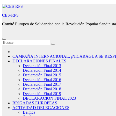
Saltar
al
CES-RPS
contenido
Comité Europeo de Solidaridad con la Revolución Popular Sandinista
CAMPAÑA INTERNACIONAL: ¡NICARAGUA SE RESP
DECLARACIONES FINALES
Declaración Final 2013
Declaración Final 2014
Declaración Final 2015
Declaración Final 2016
Declaración Final 2017
Declaración Final 2018
Declaración Final 2019
DECLARACION FINAL 2023
BRIGADAS EUROPEAS
ACTIVIDAD DELEGACIONES
Bélgica