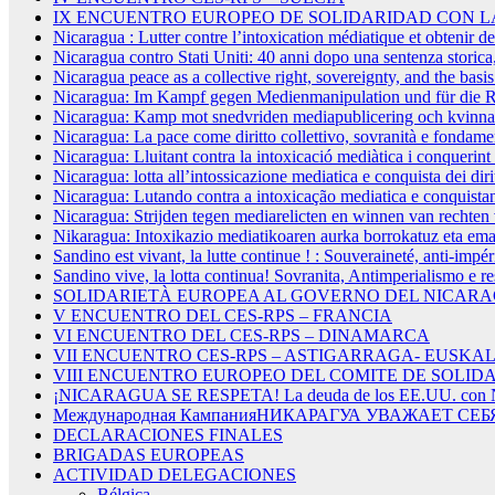
IX ENCUENTRO EUROPEO DE SOLIDARIDAD CON L
Nicaragua : Lutter contre l’intoxication médiatique et obtenir d
Nicaragua contro Stati Uniti: 40 anni dopo una sentenza storica, l
Nicaragua peace as a collective right, sovereignty, and the basi
Nicaragua: Im Kampf gegen Medienmanipulation und für die R
Nicaragua: Kamp mot snedvriden mediapublicering och kvinnans
Nicaragua: La pace come diritto collettivo, sovranità e fondamen
Nicaragua: Lluitant contra la intoxicació mediàtica i conquerint 
Nicaragua: lotta all’intossicazione mediatica e conquista dei diri
Nicaragua: Lutando contra a intoxicação mediatica e conquistan
Nicaragua: Strijden tegen mediarelicten en winnen van rechte
Nikaragua: Intoxikazio mediatikoaren aurka borrokatuz eta e
Sandino est vivant, la lutte continue ! : Souveraineté, anti-impé
Sandino vive, la lotta continua! Sovranita, Antimperialismo e r
SOLIDARIETÀ EUROPEA AL GOVERNO DEL NICARAG
V ENCUENTRO DEL CES-RPS – FRANCIA
VI ENCUENTRO DEL CES-RPS – DINAMARCA
VII ENCUENTRO CES-RPS – ASTIGARRAGA- EUSKAL
VIII ENCUENTRO EUROPEO DEL COMITE DE SOLIDA
¡NICARAGUA SE RESPETA! La deuda de los EE.UU. con N
Международная КампанияНИКАРАГУА УВАЖАЕТ СЕБЯ!
DECLARACIONES FINALES
BRIGADAS EUROPEAS
ACTIVIDAD DELEGACIONES
Bélgica