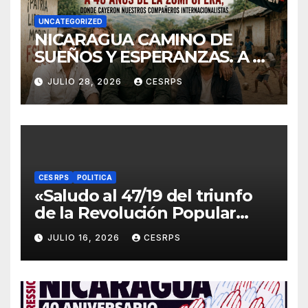
UNCATEGORIZED
NICARAGUA CAMINO DE
SUEÑOS Y ESPERANZAS. A 40
años de La Zompopera,
JULIO 28, 2026
CESRPS
donde cayeron nuestros
compañeros
internacionalistas.
CES RPS
POLITICA
«Saludo al 47/19 del triunfo
de la Revolución Popular
Sandinista : Siempre + allá!»
JULIO 16, 2026
CESRPS