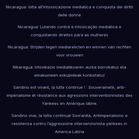
Nicaragua: lotta all’intossicazione mediatica e conquista dei diritti
delle donne
Nicaragua: Lutando contra a intoxicação mediatica e
conquistando direitos para as mulheres
Nicaragua: Strijden tegen mediarelicten en winnen van rechten
voor vrouwen
Nikaragua: Intoxikazio mediatikoaren aurka borrokatuz eta
emakumeen eskubideak konkistatuz
Sandino est vivant, la lutte continue ! : Souveraineté, anti-
impérialisme et résistance aux agressions interventionnistes des
Yankees en Amérique latine.
Sandino vive, la lotta continua! Sovranita, Antimperialismo e
resistenza contro l’aggressione intervenzionista yankees in
America Latina