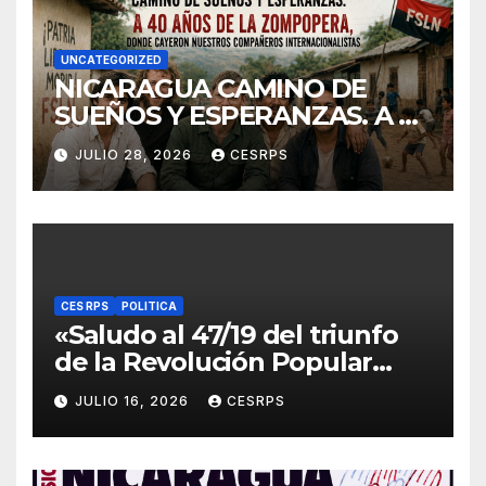
UNCATEGORIZED
NICARAGUA CAMINO DE
SUEÑOS Y ESPERANZAS. A 40
años de La Zompopera,
JULIO 28, 2026
CESRPS
donde cayeron nuestros
compañeros
internacionalistas.
CES RPS
POLITICA
«Saludo al 47/19 del triunfo
de la Revolución Popular
Sandinista : Siempre + allá!»
JULIO 16, 2026
CESRPS