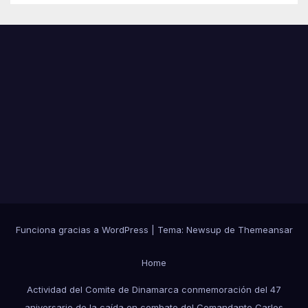
Funciona gracias a WordPress
|
Tema:
Newsup
de
Themeansar
Home
Actividad del Comite de Dinamarca conmemoración del 47
aniversario de la caída en combate del Comandante Carlos