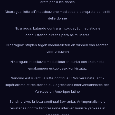
drets per a les dones
Nicaragua: lotta all’intossicazione mediatica e conquista dei diritti
delle donne
Nicaragua: Lutando contra a intoxicação mediatica e
conquistando direitos para as mulheres
Nicaragua: Strijden tegen mediarelicten en winnen van rechten
voor vrouwen
Nikaragua: Intoxikazio mediatikoaren aurka borrokatuz eta
emakumeen eskubideak konkistatuz
Sandino est vivant, la lutte continue ! : Souveraineté, anti-
impérialisme et résistance aux agressions interventionnistes des
Yankees en Amérique latine.
Sandino vive, la lotta continua! Sovranita, Antimperialismo e
resistenza contro l’aggressione intervenzionista yankees in
America Latina