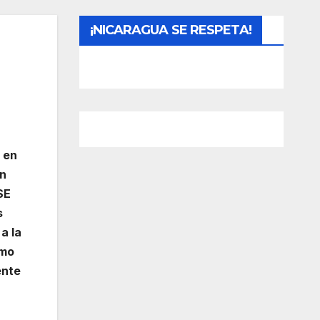
¡NICARAGUA SE RESPETA!
 en
on
SE
s
a la
omo
ente