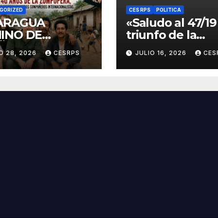
GORIZED
CES RPS
POLITICA
ARAGUA
«Saludo al 47/19
INO DE
triunfo de la
ÑOS Y
Revolución Pop
O 28, 2026
CESRPS
JULIO 16, 2026
CES
RANZAS. A 40
Sandinista : Si
 de La
+ allá!»
popera, donde
ron nuestros
pañeros
rnacionalistas.