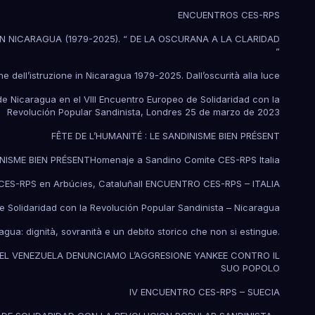
ENCUENTROS CES-RPS
N NICARAGUA (1979-2025). “ DE LA OSCURANA A LA CLARIDAD
”
ne dell’istruzione in Nicaragua 1979-2025. Dall’oscurità alla luce
e Nicaragua en el VIII Encuentro Europeo de Solidaridad con la
Revolución Popular Sandinista, Londres 25 de marzo de 2023
FÊTE DE L’HUMANITÉ : LE SANDINISME BIEN PRÉSENT
INISME BIEN PRÉSENT
Homenaje a Sandino Comite CES-RPS Italia
ES-RPS en Arbúcies, Cataluña
II ENCUENTRO CES-RPS – ITALIA
e Solidaridad con la Revolución Popular Sandinista – Nicaragua
ragua: dignità, sovranità e un debito storico che non si estingue.
DEL VENEZUELA DENUNCIAMO L’AGGRESIONE YANKEE CONTRO IL
SUO POPOLO
IV ENCUENTRO CES-RPS – SUECIA