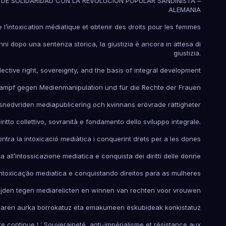
DE SOLIDARIDAD CON LA REVOLUCION POPULAR SANDINISTA –
ALEMANIA
e l’intoxication médiatique et obtenir des droits pour les femmes
nni dopo una sentenza storica, la giustizia è ancora in attesa di
giustizia.
ective right, sovereignty, and the basis of integral development
Kampf gegen Medienmanipulation und für die Rechte der Frauen
nedvriden mediapublicering och kvinnans erövrade rättigheter
itto collettivo, sovranità e fondamento dello sviluppo integrale.
ontra la intoxicació mediàtica i conquerint drets per a les dones
ta all’intossicazione mediatica e conquista dei diritti delle donne
ntoxicação mediatica e conquistando direitos para as mulheres
rijden tegen mediarelicten en winnen van rechten voor vrouwen
koaren aurka borrokatuz eta emakumeen eskubideak konkistatuz
tte continue ! : Souveraineté, anti-impérialisme et résistance aux