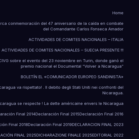
Home
arca conmemoración del 47 aniversario de la caída en combate
del Comandante Carlos Fonseca Amador
ACTIVIDADES DE COMITES NACIONALES – ITALIA
ACTIVIDADES DE COMITES NACIONALES – SUECIA PRESENTE !!!
a CIVG sobre el evento del 23 noviembre en Turin, donde ganó el
premio nacional el Documental “Volver a Nicaragua”
BOLETÍN EL «COMUNICADOR EUROPEO SANDINISTA»
ragua va rispettato! . Il debito degli Stati Uniti nei confronti del
Nicaragua.
icaragua se respecte ! La dette américaine envers le Nicaragua
aración Final 2014
Declaración Final 2015
Declaración Final 2016
ión Final 2018
Declaración Final 2019
DECLARACION FINAL 2023
ACIÓN FINAL 2025
DICHIARAZIONE FINALE 2025
EDITORIAL 2022