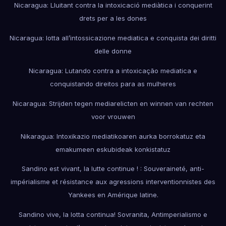
Nicaragua: Lluitant contra la intoxicació mediàtica i conquerint
drets per a les dones
Nicaragua: lotta all’intossicazione mediatica e conquista dei diritti
delle donne
Nicaragua: Lutando contra a intoxicação mediatica e
conquistando direitos para as mulheres
Nicaragua: Strijden tegen mediarelicten en winnen van rechten
voor vrouwen
Nikaragua: Intoxikazio mediatikoaren aurka borrokatuz eta
emakumeen eskubideak konkistatuz
Sandino est vivant, la lutte continue ! : Souveraineté, anti-
impérialisme et résistance aux agressions interventionnistes des
Yankees en Amérique latine.
Sandino vive, la lotta continua! Sovranita, Antimperialismo e