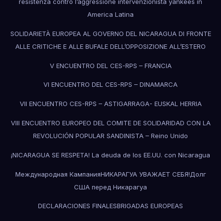
resistenza contro l’aggressione intervenzionista yankees in
America Latina
SOLIDARIETÀ EUROPEA AL GOVERNO DEL NICARAGUA DI FRONTE
ALLE CRITICHE E ALLE BUFALE DELL’OPPOSIZIONE ALL’ESTERO
V ENCUENTRO DEL CES-RPS – FRANCIA
VI ENCUENTRO DEL CES-RPS – DINAMARCA
VII ENCUENTRO CES-RPS – ASTIGARRAGA- EUSKAL HERRIA
VIII ENCUENTRO EUROPEO DEL COMITE DE SOLIDARIDAD CON LA
REVOLUCIÓN POPULAR SANDINISTA – Reino Unido
¡NICARAGUA SE RESPETA! La deuda de los EE.UU. con Nicaragua
Международная КампанияНИКАРАГУА УВАЖАЕТ СЕБЯ!Долг
США перед Никарагуа
DECLARACIONES FINALES
BRIGADAS EUROPEAS