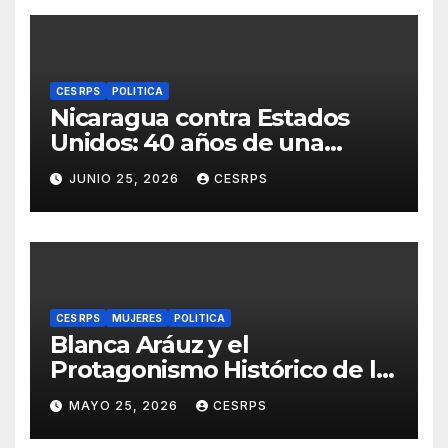
CES RPS
POLITICA
Nicaragua contra Estados
Unidos: 40 años de una
sentencia histórica que sigue
JUNIO 25, 2026
CESRPS
esperando justicia
CES RPS
MUJERES
POLITICA
Blanca Aráuz y el
Protagonismo Histórico de la
Mujer Nicaragüense en la
MAYO 25, 2026
CESRPS
Revolución Sandinista