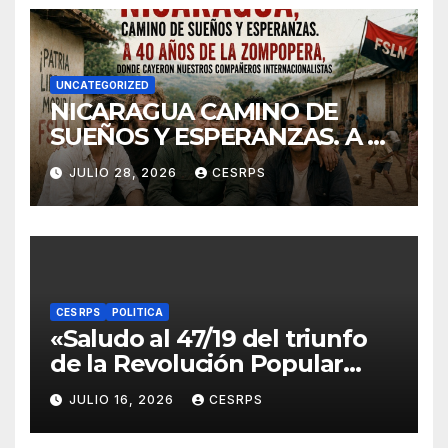
UNCATEGORIZED
NICARAGUA CAMINO DE
SUEÑOS Y ESPERANZAS. A 40
años de La Zompopera,
JULIO 28, 2026
CESRPS
donde cayeron nuestros
compañeros
internacionalistas.
CES RPS
POLITICA
«Saludo al 47/19 del triunfo
de la Revolución Popular
Sandinista : Siempre + allá!»
JULIO 16, 2026
CESRPS