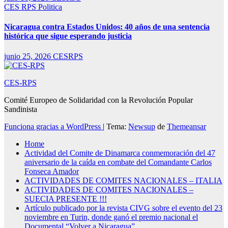
CES RPS
Politica
Nicaragua contra Estados Unidos: 40 años de una sentencia
histórica que sigue esperando justicia
junio 25, 2026
CESRPS
CES-RPS
Comité Europeo de Solidaridad con la Revolución Popular
Sandinista
Funciona gracias a WordPress
|
Tema:
Newsup
de
Themeansar
Home
Actividad del Comite de Dinamarca conmemoración del 47
aniversario de la caída en combate del Comandante Carlos
Fonseca Amador
ACTIVIDADES DE COMITES NACIONALES – ITALIA
ACTIVIDADES DE COMITES NACIONALES –
SUECIA PRESENTE !!!
Artículo publicado por la revista CIVG sobre el evento del 23
noviembre en Turin, donde ganó el premio nacional el
Documental “Volver a Nicaragua”