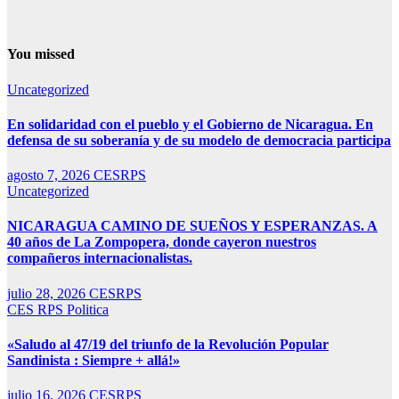
You missed
Uncategorized
En solidaridad con el pueblo y el Gobierno de Nicaragua. En
defensa de su soberanía y de su modelo de democracia participa
agosto 7, 2026
CESRPS
Uncategorized
NICARAGUA CAMINO DE SUEÑOS Y ESPERANZAS. A
40 años de La Zompopera, donde cayeron nuestros
compañeros internacionalistas.
julio 28, 2026
CESRPS
CES RPS
Politica
«Saludo al 47/19 del triunfo de la Revolución Popular
Sandinista : Siempre + allá!»
julio 16, 2026
CESRPS