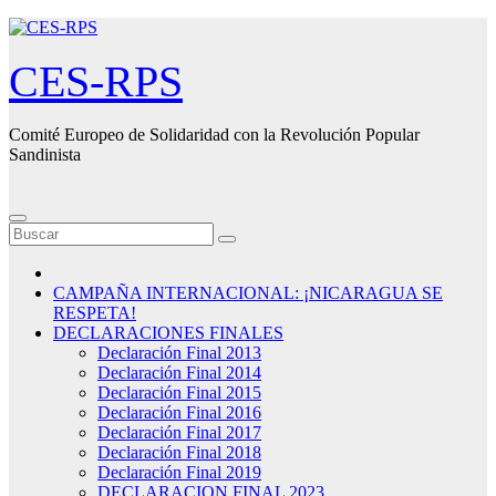
Saltar
al
contenido
CES-RPS
Comité Europeo de Solidaridad con la Revolución Popular
Sandinista
CAMPAÑA INTERNACIONAL: ¡NICARAGUA SE
RESPETA!
DECLARACIONES FINALES
Declaración Final 2013
Declaración Final 2014
Declaración Final 2015
Declaración Final 2016
Declaración Final 2017
Declaración Final 2018
Declaración Final 2019
DECLARACION FINAL 2023