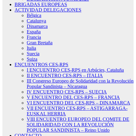
BRIGADAS EUROPEAS
ACTIVIDAD DELEGACIONES
Bélgica
Catalunya
Dinamarca
España
Francia
Gran Bretaña
Italia
Suecia
Suiza
ENCUENTROS CES-RPS
I ENCUENTRO CES-RPS en Arbúcies, Cataluña
II ENCUENTRO CES-RPS – ITALIA
III Congreso Europeo de Solidaridad con la Revolución
Popular Sandinista – Nicaragua
IV ENCUENTRO CES-RPS – SUECIA
V ENCUENTRO DEL CES-RPS – FRANCIA
VI ENCUENTRO DEL CES-RPS – DINAMARCA
VII ENCUENTRO CES-RPS – ASTIGARRAGA-
EUSKAL HERRIA
VIII ENCUENTRO EUROPEO DEL COMITE DE
SOLIDARIDAD CON LA REVOLUCIÓN
POPULAR SANDINISTA – Reino Unido
CONTACTO