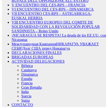
BUFALE DELL’OPPOSIZIONE ALL’ESTERO
V ENCUENTRO DEL CES-RPS – FRANCIA
VI ENCUENTRO DEL CES-RPS – DINAMARCA
VII ENCUENTRO CES-RPS – ASTIGARRAGA-
EUSKAL HERRIA
VIII ENCUENTRO EUROPEO DEL COMITE DE
SOLIDARIDAD CON LA REVOLUCIÓN POPULAR
SANDINISTA – Reino Unido
¡NICARAGUA SE RESPETA! La deuda de los EE.UU. con
Nicaragua
Международная КампанияНИКАРАГУА УВАЖАЕТ
СЕБЯ!Долг США перед Никарагуа
DECLARACIONES FINALES
BRIGADAS EUROPEAS
ACTIVIDAD DELEGACIONES
Bélgica
Catalunya
Dinamarca
España
Francia
Gran Bretaña
Italia
Suecia
Suiza
CONTACTO