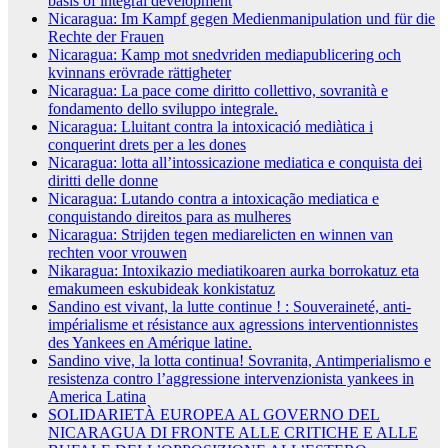
basis of integral development
Nicaragua: Im Kampf gegen Medienmanipulation und für die
Rechte der Frauen
Nicaragua: Kamp mot snedvriden mediapublicering och
kvinnans erövrade rättigheter
Nicaragua: La pace come diritto collettivo, sovranità e
fondamento dello sviluppo integrale.
Nicaragua: Lluitant contra la intoxicació mediàtica i
conquerint drets per a les dones
Nicaragua: lotta all’intossicazione mediatica e conquista dei
diritti delle donne
Nicaragua: Lutando contra a intoxicação mediatica e
conquistando direitos para as mulheres
Nicaragua: Strijden tegen mediarelicten en winnen van
rechten voor vrouwen
Nikaragua: Intoxikazio mediatikoaren aurka borrokatuz eta
emakumeen eskubideak konkistatuz
Sandino est vivant, la lutte continue ! : Souveraineté, anti-
impérialisme et résistance aux agressions interventionnistes
des Yankees en Amérique latine.
Sandino vive, la lotta continua! Sovranita, Antimperialismo e
resistenza contro l’aggressione intervenzionista yankees in
America Latina
SOLIDARIETÀ EUROPEA AL GOVERNO DEL
NICARAGUA DI FRONTE ALLE CRITICHE E ALLE