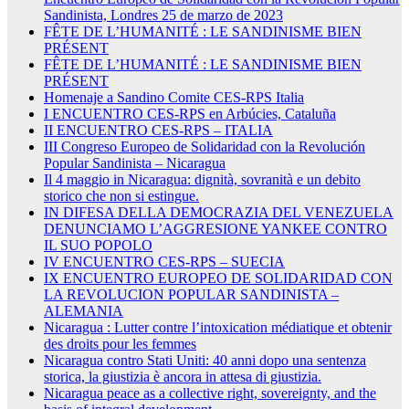
Sandinista, Londres 25 de marzo de 2023
FÊTE DE L’HUMANITÉ : LE SANDINISME BIEN
PRÉSENT
FÊTE DE L’HUMANITÉ : LE SANDINISME BIEN
PRÉSENT
Homenaje a Sandino Comite CES-RPS Italia
I ENCUENTRO CES-RPS en Arbúcies, Cataluña
II ENCUENTRO CES-RPS – ITALIA
III Congreso Europeo de Solidaridad con la Revolución
Popular Sandinista – Nicaragua
Il 4 maggio in Nicaragua: dignità, sovranità e un debito
storico che non si estingue.
IN DIFESA DELLA DEMOCRAZIA DEL VENEZUELA
DENUNCIAMO L’AGGRESIONE YANKEE CONTRO
IL SUO POPOLO
IV ENCUENTRO CES-RPS – SUECIA
IX ENCUENTRO EUROPEO DE SOLIDARIDAD CON
LA REVOLUCION POPULAR SANDINISTA –
ALEMANIA
Nicaragua : Lutter contre l’intoxication médiatique et obtenir
des droits pour les femmes
Nicaragua contro Stati Uniti: 40 anni dopo una sentenza
storica, la giustizia è ancora in attesa di giustizia.
Nicaragua peace as a collective right, sovereignty, and the