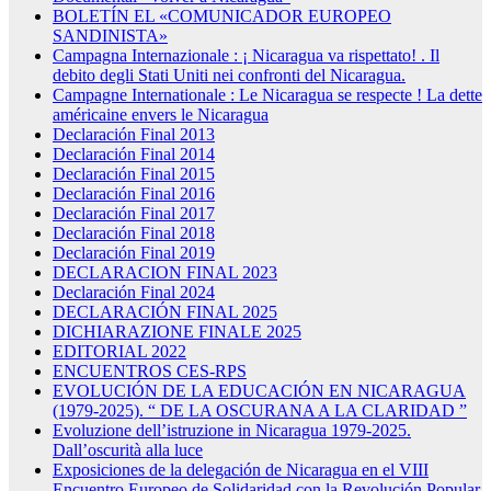
BOLETÍN EL «COMUNICADOR EUROPEO
SANDINISTA»
Campagna Internazionale : ¡ Nicaragua va rispettato! . Il
debito degli Stati Uniti nei confronti del Nicaragua.
Campagne Internationale : Le Nicaragua se respecte ! La dette
américaine envers le Nicaragua
Declaración Final 2013
Declaración Final 2014
Declaración Final 2015
Declaración Final 2016
Declaración Final 2017
Declaración Final 2018
Declaración Final 2019
DECLARACION FINAL 2023
Declaración Final 2024
DECLARACIÓN FINAL 2025
DICHIARAZIONE FINALE 2025
EDITORIAL 2022
ENCUENTROS CES-RPS
EVOLUCIÓN DE LA EDUCACIÓN EN NICARAGUA
(1979-2025). “ DE LA OSCURANA A LA CLARIDAD ”
Evoluzione dell’istruzione in Nicaragua 1979-2025.
Dall’oscurità alla luce
Exposiciones de la delegación de Nicaragua en el VIII
Encuentro Europeo de Solidaridad con la Revolución Popular