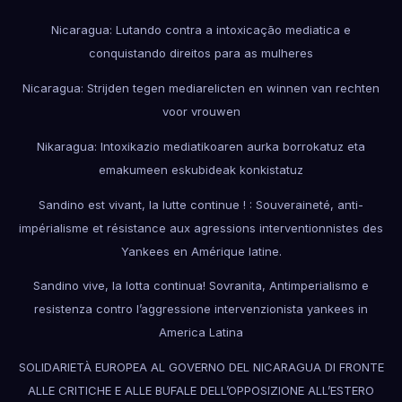
Nicaragua: Lutando contra a intoxicação mediatica e
conquistando direitos para as mulheres
Nicaragua: Strijden tegen mediarelicten en winnen van rechten
voor vrouwen
Nikaragua: Intoxikazio mediatikoaren aurka borrokatuz eta
emakumeen eskubideak konkistatuz
Sandino est vivant, la lutte continue ! : Souveraineté, anti-
impérialisme et résistance aux agressions interventionnistes des
Yankees en Amérique latine.
Sandino vive, la lotta continua! Sovranita, Antimperialismo e
resistenza contro l’aggressione intervenzionista yankees in
America Latina
SOLIDARIETÀ EUROPEA AL GOVERNO DEL NICARAGUA DI FRONTE
ALLE CRITICHE E ALLE BUFALE DELL’OPPOSIZIONE ALL’ESTERO