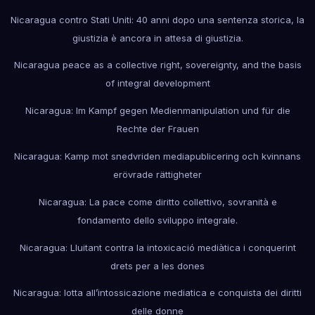
Nicaragua contro Stati Uniti: 40 anni dopo una sentenza storica, la
giustizia è ancora in attesa di giustizia.
Nicaragua peace as a collective right, sovereignty, and the basis
of integral development
Nicaragua: Im Kampf gegen Medienmanipulation und für die
Rechte der Frauen
Nicaragua: Kamp mot snedvriden mediapublicering och kvinnans
erövrade rättigheter
Nicaragua: La pace come diritto collettivo, sovranità e
fondamento dello sviluppo integrale.
Nicaragua: Lluitant contra la intoxicació mediàtica i conquerint
drets per a les dones
Nicaragua: lotta all’intossicazione mediatica e conquista dei diritti
delle donne