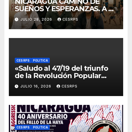
NICARAGUA CAMINO DE
SUEÑOS Y ESPERANZAS. A 40
años de La Zompopera,
JULIO 28, 2026
CESRPS
donde cayeron nuestros
compañeros
internacionalistas.
CES RPS
POLITICA
«Saludo al 47/19 del triunfo
de la Revolución Popular
Sandinista : Siempre + allá!»
JULIO 16, 2026
CESRPS
CES RPS
POLITICA