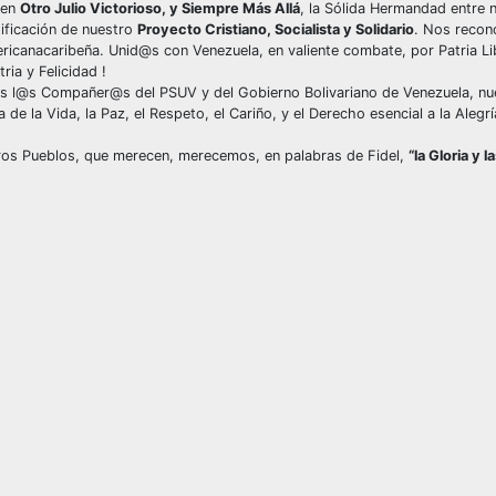
 en
Otro Julio Victorioso, y Siempre Más Allá
, la Sólida Hermandad entre 
ificación de nuestro
Proyecto Cristiano, Socialista y Solidario
. Nos reco
ericanacaribeña. Unid@s con Venezuela, en valiente combate, por Patria Lib
ria y Felicidad !
@s l@s Compañer@s del PSUV y del Gobierno Bolivariano de Venezuela, nue
de la Vida, la Paz, el Respeto, el Cariño, y el Derecho esencial a la Alegrí
tros Pueblos, que merecen, merecemos, en palabras de Fidel,
“la Gloria y l