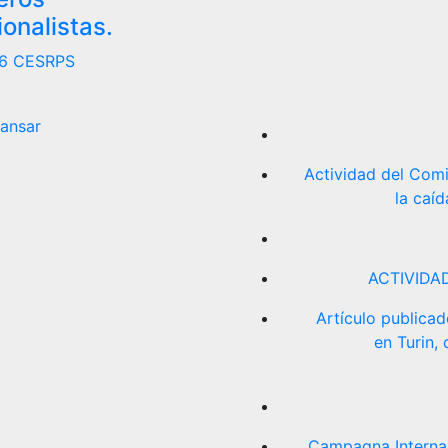
ionalistas.
26
CESRPS
ansar
Actividad del Com
la caí
ACTIVIDA
Artículo publicad
en Turin,
Campagna Internazio