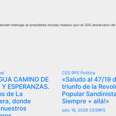
io-envian-mensaje-al-presidente-nicolas-maduro-por-el-205-aniversario-de
ed
CES RPS
Politica
GUA CAMINO DE
«Saludo al 47/19 d
 Y ESPERANZAS.
triunfo de la Revo
os de La
Popular Sandinista
ra, donde
Siempre + allá!»
 nuestros
julio 16, 2026
CESRPS
eros