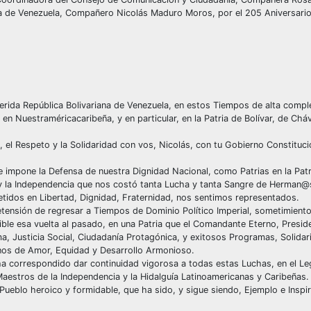
na de Venezuela, Compañero Nicolás Maduro Moros, por el 205 Aniversario
rida República Bolivariana de Venezuela, en estos Tiempos de alta complej
en Nuestraméricacaribeña, y en particular, en la Patria de Bolívar, de Chá
 el Respeto y la Solidaridad con vos, Nicolás, con tu Gobierno Constituci
impone la Defensa de nuestra Dignidad Nacional, como Patrias en la Patr
 y la Independencia que nos costó tanta Lucha y tanta Sangre de Herman@
tidos en Libertad, Dignidad, Fraternidad, nos sentimos representados.
tensión de regresar a Tiempos de Dominio Político Imperial, sometimiento 
ble esa vuelta al pasado, en una Patria que el Comandante Eterno, Presi
a, Justicia Social, Ciudadanía Protagónica, y exitosos Programas, Solidar
nos de Amor, Equidad y Desarrollo Armonioso.
ha correspondido dar continuidad vigorosa a todas estas Luchas, en el L
estros de la Independencia y la Hidalguía Latinoamericanas y Caribeñas. 
ueblo heroico y formidable, que ha sido, y sigue siendo, Ejemplo e Inspi