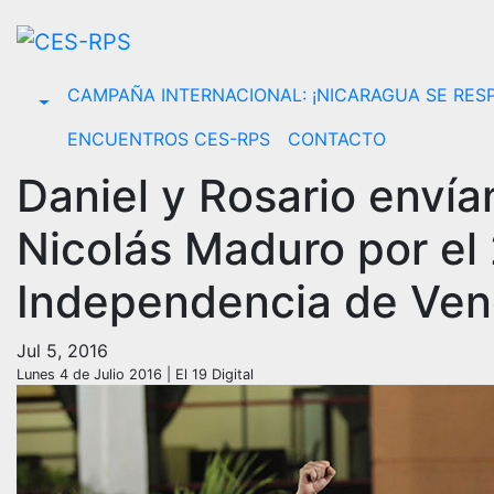
Saltar
al
contenido
CAMPAÑA INTERNACIONAL: ¡NICARAGUA SE RESP
ENCUENTROS CES-RPS
CONTACTO
Daniel y Rosario envía
Nicolás Maduro por el
Independencia de Ven
Jul 5, 2016
Lunes 4 de Julio 2016 | El 19 Digital