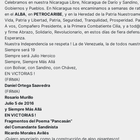
Celebramos en nuestra Nicaragua Libre, Nicaragua de Darío y Sandino,
Gobiernos y Pueblos. En Nicaragua nos encaminamos a semanas de rat
en el
ALBA
, en
PETROCARIBE
, y en la Heredad de la Patria Nuestroam
Vida, Patria y Libertad, Patria, Seguridad, Tranquilidad, Prosperidad. Pat
A vos, Compañero Presidente, a la Primera Combatiente Cilia, y a tod
y firme Abrazo, Solidario, Revolucionario, en estos días de fiera defensa 
Esperanza.
Nuestra Independencia se respeta ! La de Venezuela, la de todos nues
Siempre será 19
Siempre será Julio Heroico
Siempre, Siempre Más Allá
con Bolívar, con Sandino, con Chávez,
EN VICTORIAS !
(FIRMA)
Daniel Ortega Saavedra
(FIRMA)
Rosario Murillo
Julio 5 de 2016
y Siempre Más Allá
EN VICTORIAS !
Fragmentos del Poema “Pancasán”
del Comandante Sandinista
Ricardo Morales Avilés
¡Quiero anunciarlo como la construcción de algo gigantesco!