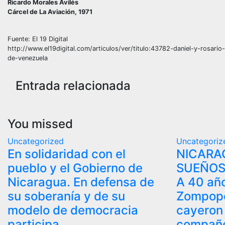
Ricardo Morales Avilés
Cárcel de La Aviación, 1971
Fuente: El 19 Digital
http://www.el19digital.com/articulos/ver/titulo:43782-daniel-y-rosar
de-venezuela
Entrada relacionada
You missed
Uncategorized
Uncategoriz
En solidaridad con el
NICARA
pueblo y el Gobierno de
SUEÑOS
Nicaragua. En defensa de
A 40 añ
su soberanía y de su
Zompope
modelo de democracia
cayeron
participa
compañ