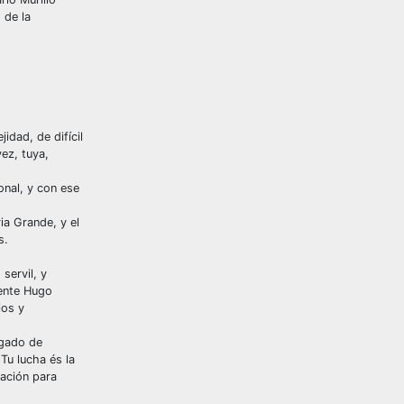
 de la
idad, de difícil
vez, tuya,
onal, y con ese
ia Grande, y el
s.
servil, y
dente Hugo
ios y
egado de
Tu lucha és la
ración para