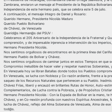
Zambrana, enviaron un mensaje al Presidente de la República Bolivaria
Independencia de este hermano país, que se celebra este 5 de julio.
A continuación, el mensaje íntegro de Daniel y Rosario:
Querido Hermano, Presidente Nicolás Maduro
Querido Pueblo Bolivariano
de Chávez, de Venezuela
Querid@s Herman@s del PSUV :
Celebramos el 205 Aniversario de la Independencia de la Fraternal y Que
comprensión, y de impensable injerencia e intervención de los Imperios, 
Hermano Presidente Nicolás.
Nos sentimos orgullosos de encontrarnos en la primera línea del Cariño,
Hermano Pueblo de Bolívar y Chávez.
Nos sentimos orgullosos de caminar juntos en estos Tiempos en que se 
Compromiso ineludible de hacer valer y respetar nuestras Soberanías,
En Venezuela hoy se libran Batallas donde todos los Pueblos comprome
En Venezuela, se lucha con Nobleza y Co-razón ardiente, frente a la pre
saqueo de los Recursos Naturales que pertenecen a su Pueblo. Inadmisi
Chávez Frías, liberó y encauzó en brillantes Rutas de Honor, Auto-estim
Complementarios, de Lucha contra la Pobreza, y de Propósitos Cristia
Hermano Presidente Nicolás : Con la Espada de Bolívar en la mano, te 
Chávez, y en Co-nexión profunda con nuestros Espíritus Ancestrales, Ma
lucha de Chávez, reflejo del Alma Soberana de Venezuela, Alma de ese P
tod@s.