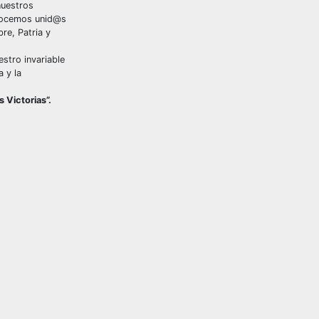
nuestros
nocemos unid@s
re, Patria y
stro invariable
a y la
as Victorias”.