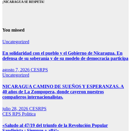
¡NICARAGUA SE RESPETA!
You missed
Uncategorized
En solidaridad con el pueblo y el Gobierno de Nicaragua. En
defensa de su soberanía y de su modelo de democracia participa
agosto 7, 2026
CESRPS
Uncategorized
NICARAGUA CAMINO DE SUEÑOS Y ESPERANZAS. A
40 años de La Zompopera, donde cayeron nuestros
compañeros internacionalistas.
julio 28, 2026
CESRPS
CES RPS
Politica
«Saludo al 47/19 del triunfo de la Revolución Popular
Sandinista : Siempre + allá!»