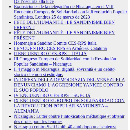
Dall’oscurità alla luce
Exposiciones de la delegación de Nicaragua en el VIII
Encuentro Europeo de Solidaridad con la Revolución Popular
Sandinista, Londres 25 de marzo de 2023
FÊTE DE L’HUMANITÉ : LE SANDINISME BIEN
PRÉSENT
FÊTE DE L’HUMANITÉ : LE SANDINISME BIEN
PRÉSENT
Homenaje a Sandino Comite CES-RPS Italia
I ENCUENTRO CES-RPS en Arbúcies, Cataluña
II ENCUENTRO CES-RPS – ITALIA
III Congreso Europeo de Solidaridad con la Revolución
Popular Sandinista – Nicaragua
Il 4 maggio in Nicaragua: dignità, sovranità e un debito
storico che non si estingue.
IN DIFESA DELLA DEMOCRAZIA DEL VENEZUELA
DENUNCIAMO L’AGGRESIONE YANKEE CONTRO
IL SUO POPOLO
IV ENCUENTRO CES-RPS – SUECIA
IX ENCUENTRO EUROPEO DE SOLIDARIDAD CON
LA REVOLUCION POPULAR SANDINISTA –
ALEMANIA
Nicaragua : Lutter contre l’intoxication médiatique et obtenir
des droits pour les femmes
Nicaragua contro Stati Uniti: 40 anni dopo una sentenza