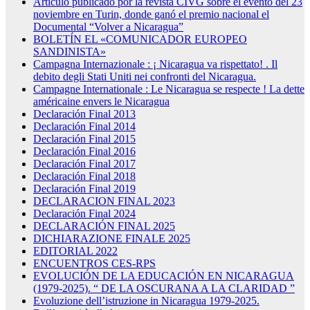
Artículo publicado por la revista CIVG sobre el evento del 23
noviembre en Turin, donde ganó el premio nacional el
Documental “Volver a Nicaragua”
BOLETÍN EL «COMUNICADOR EUROPEO
SANDINISTA»
Campagna Internazionale : ¡ Nicaragua va rispettato! . Il
debito degli Stati Uniti nei confronti del Nicaragua.
Campagne Internationale : Le Nicaragua se respecte ! La dette
américaine envers le Nicaragua
Declaración Final 2013
Declaración Final 2014
Declaración Final 2015
Declaración Final 2016
Declaración Final 2017
Declaración Final 2018
Declaración Final 2019
DECLARACION FINAL 2023
Declaración Final 2024
DECLARACIÓN FINAL 2025
DICHIARAZIONE FINALE 2025
EDITORIAL 2022
ENCUENTROS CES-RPS
EVOLUCIÓN DE LA EDUCACIÓN EN NICARAGUA
(1979-2025). “ DE LA OSCURANA A LA CLARIDAD ”
Evoluzione dell’istruzione in Nicaragua 1979-2025.