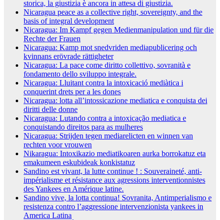
storica, la giustizia è ancora in attesa di giustizia.
Nicaragua peace as a collective right, sovereignty, and the
basis of integral development
Nicaragua: Im Kampf gegen Medienmanipulation und für die
Rechte der Frauen
Nicaragua: Kamp mot snedvriden mediapublicering och
kvinnans erövrade rättigheter
Nicaragua: La pace come diritto collettivo, sovranità e
fondamento dello sviluppo integrale.
Nicaragua: Lluitant contra la intoxicació mediàtica i
conquerint drets per a les dones
Nicaragua: lotta all’intossicazione mediatica e conquista dei
diritti delle donne
Nicaragua: Lutando contra a intoxicação mediatica e
conquistando direitos para as mulheres
Nicaragua: Strijden tegen mediarelicten en winnen van
rechten voor vrouwen
Nikaragua: Intoxikazio mediatikoaren aurka borrokatuz eta
emakumeen eskubideak konkistatuz
Sandino est vivant, la lutte continue ! : Souveraineté, anti-
impérialisme et résistance aux agressions interventionnistes
des Yankees en Amérique latine.
Sandino vive, la lotta continua! Sovranita, Antimperialismo e
resistenza contro l’aggressione intervenzionista yankees in
America Latina