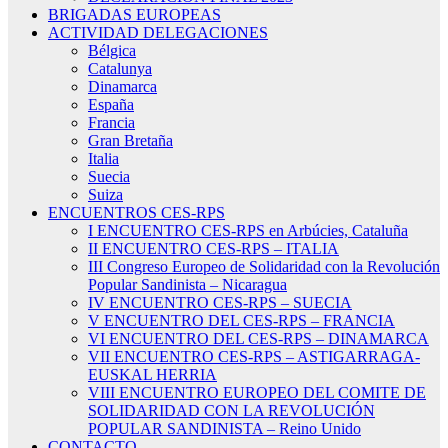
BRIGADAS EUROPEAS
ACTIVIDAD DELEGACIONES
Bélgica
Catalunya
Dinamarca
España
Francia
Gran Bretaña
Italia
Suecia
Suiza
ENCUENTROS CES-RPS
I ENCUENTRO CES-RPS en Arbúcies, Cataluña
II ENCUENTRO CES-RPS – ITALIA
III Congreso Europeo de Solidaridad con la Revolución
Popular Sandinista – Nicaragua
IV ENCUENTRO CES-RPS – SUECIA
V ENCUENTRO DEL CES-RPS – FRANCIA
VI ENCUENTRO DEL CES-RPS – DINAMARCA
VII ENCUENTRO CES-RPS – ASTIGARRAGA-
EUSKAL HERRIA
VIII ENCUENTRO EUROPEO DEL COMITE DE
SOLIDARIDAD CON LA REVOLUCIÓN
POPULAR SANDINISTA – Reino Unido
CONTACTO