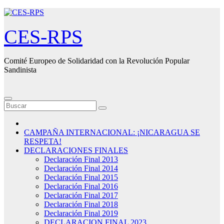
Saltar
al
contenido
CES-RPS
Comité Europeo de Solidaridad con la Revolución Popular
Sandinista
CAMPAÑA INTERNACIONAL: ¡NICARAGUA SE
RESPETA!
DECLARACIONES FINALES
Declaración Final 2013
Declaración Final 2014
Declaración Final 2015
Declaración Final 2016
Declaración Final 2017
Declaración Final 2018
Declaración Final 2019
DECLARACION FINAL 2023