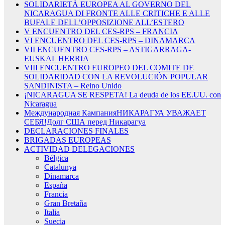
SOLIDARIETÀ EUROPEA AL GOVERNO DEL
NICARAGUA DI FRONTE ALLE CRITICHE E ALLE
BUFALE DELL’OPPOSIZIONE ALL’ESTERO
V ENCUENTRO DEL CES-RPS – FRANCIA
VI ENCUENTRO DEL CES-RPS – DINAMARCA
VII ENCUENTRO CES-RPS – ASTIGARRAGA-
EUSKAL HERRIA
VIII ENCUENTRO EUROPEO DEL COMITE DE
SOLIDARIDAD CON LA REVOLUCIÓN POPULAR
SANDINISTA – Reino Unido
¡NICARAGUA SE RESPETA! La deuda de los EE.UU. con
Nicaragua
Международная КампанияНИКАРАГУА УВАЖАЕТ
СЕБЯ!Долг США перед Никарагуа
DECLARACIONES FINALES
BRIGADAS EUROPEAS
ACTIVIDAD DELEGACIONES
Bélgica
Catalunya
Dinamarca
España
Francia
Gran Bretaña
Italia
Suecia