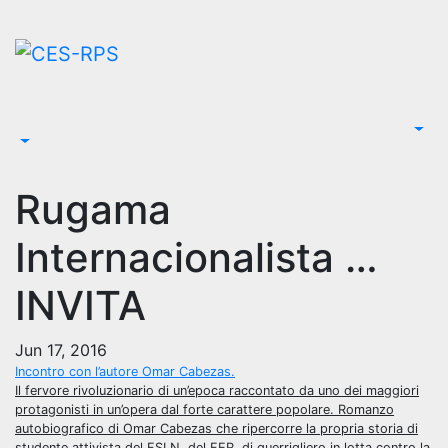
Saltar
al
contenido
Rugama
Internacionalista …
INVITA
Jun 17, 2016
Incontro con l’autore Omar Cabezas.
Il fervore rivoluzionario di un’epoca raccontato da uno dei maggiori
protagonisti in un’opera dal forte carattere popolare. Romanzo
autobiografico di Omar Cabezas che ripercorre la propria storia di
studente attivista del FSLN, del FER, di guerrigliero in lotta contro la